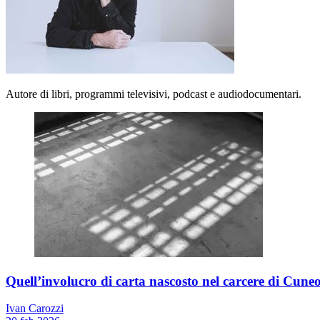
Autore di libri, programmi televisivi, podcast e audiodocumentari.
Quell’involucro di carta nascosto nel carcere di Cune
Ivan Carozzi