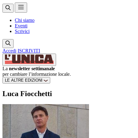
Chi siamo
Eventi
Scrivici
Accedi
ISCRIVITI
La
newsletter settimanale
per cambiare l’informazione locale.
LE ALTRE EDIZIONI
Luca Fiocchetti