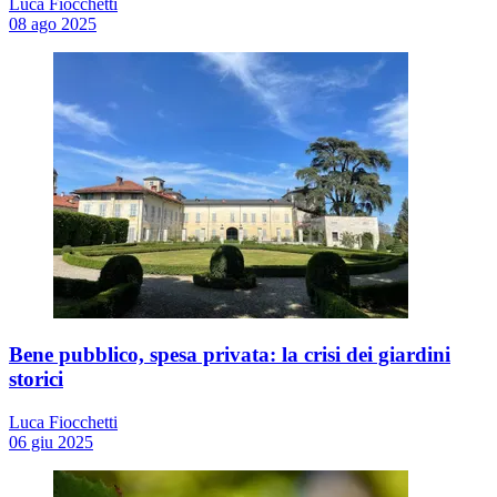
Luca Fiocchetti
08 ago 2025
Bene pubblico, spesa privata: la crisi dei giardini
storici
Luca Fiocchetti
06 giu 2025