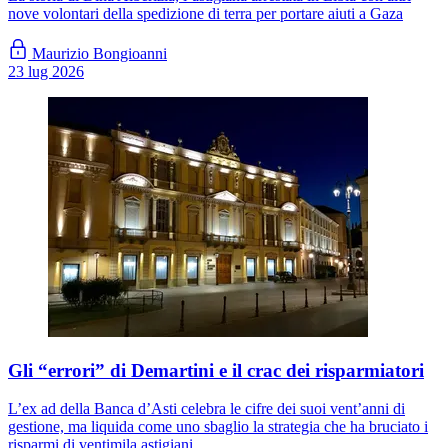
nove volontari della spedizione di terra per portare aiuti a Gaza
Maurizio Bongioanni
23 lug 2026
Gli “errori” di Demartini e il crac dei risparmiatori
L’ex ad della Banca d’Asti celebra le cifre dei suoi vent’anni di
gestione, ma liquida come uno sbaglio la strategia che ha bruciato i
risparmi di ventimila astigiani