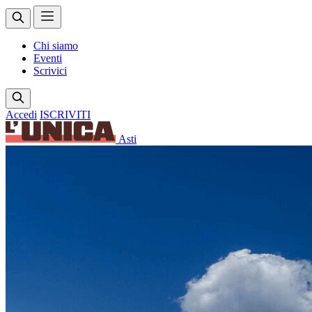
Chi siamo
Eventi
Scrivici
Accedi
ISCRIVITI
Asti