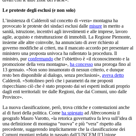
Le proteste degli esclusi (e non solo)
L’insistenza di Calderoli sul concetto di «vera» montagna ha
provocato le proteste dei sindaci esclusi dalle
misure
in merito a
sanità, istruzione, incentivi agli investimenti e alle imprese, lavoro
agile, acquisto e ristrutturazione di immobili. La Regione Piemonte,
insieme alle altre coinvolte, ha annunciato di aver richiesto al
governo modifiche ai criteri, ma il mancato accordo per presentare al
ministero una proposta univoca ha rallentato la procedura. Il
ministro, pur
confermando
che l’obiettivo è «il riconoscimento e la
promozione della vera montagna»,
ha concesso
una proroga fino al
13 gennaio. «Non sono innamorato di nessun criterio, e dunque
resto ben disponibile al dialogo, senza preclusioni»,
aveva detto
Calderoli. «Sottolineo però che i parametri da me proposti
rispecchiano ciò che è stato proposto dai sei esperti indicati proprio
dagli enti territoriali: tre dalle Regioni, due dai Comuni, uno dalle
Province».
La nuova classificazione, però, trova critiche e contestazioni anche
al di fuori della politica. Come
ha spiegato
ad
Altreconomia
il
geografo Mauro Varotto, «la retorica governativa fa leva sull’idea di
una definizione di montagna “nuova” e più “vera” rispetto alla
precedente, suggerendo implicitamente che la classificazione dei
Comuni montani redatta in passato dall’UNCEM [l’Unione