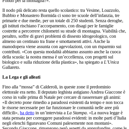
Fondo per la montagna?».
Il nodo più delicato resta quello scolastico: tra Vesime, Loazzolo,
Bubbio e Monastero Bormida ci sono tre scuole dell’infanzia, tre
primarie e due medie, per un totale di 250 studenti. Senza deroghe,
gli istituti rischiano l’accorpamento, con disagi per le famiglie
costrette a percorrere chilometri su strade di montagna. Viabilità che,
peraltro, soffre di gravi problemi di dissesto idrogeologico, con
almeno un centinaio tra frane e smottamenti attivi. Anche la
manodopera viene assunta con agevolazioni, con un risparmio sui
contributi. «Con questa modalità abbiamo assunto anche la cuoca
della scuola: la nostra mensa è un’eccellenza, con progetti sul
biologico e sulla riduzione della plastica», ha spiegato a
L’Unica
Gallareto.
La Lega e gli alleati
Fino alla “mossa” di Calderoli, in queste zone il predominio
elettorale era netto. Il deputato leghista astigiano Andrea Giaccone è
corso in valle prima di Natale per cercare di rasserenare gli animi:
«Il decreto pone rimedio a paradossi esistenti da tempo e non tocca
le risorse necessarie per far funzionare le comunità nelle aree più
difficili»,
ha detto
in un’intervista a
La Stampa
. «La nuova legge è
stata pensata per correggere paradossi evidenti: in molte parti d’Italia
negli elenchi figuravano Comuni palesemente non montani».
Secondo Giaccone, rimangono però aspetti da approfondire, come le