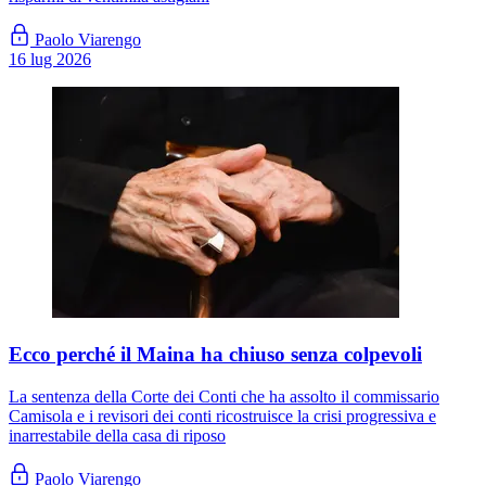
Paolo Viarengo
16 lug 2026
Ecco perché il Maina ha chiuso senza colpevoli
La sentenza della Corte dei Conti che ha assolto il commissario
Camisola e i revisori dei conti ricostruisce la crisi progressiva e
inarrestabile della casa di riposo
Paolo Viarengo