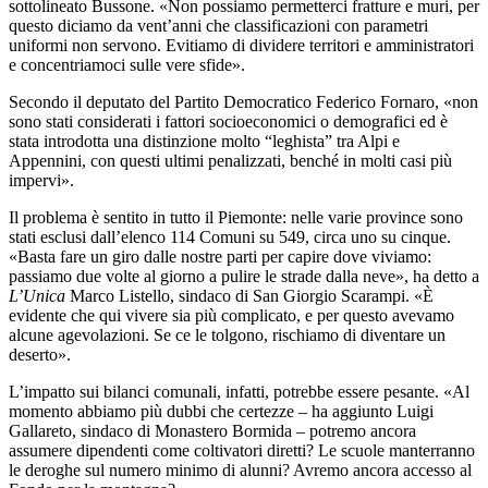
sottolineato Bussone. «Non possiamo permetterci fratture e muri, per
questo diciamo da vent’anni che classificazioni con parametri
uniformi non servono. Evitiamo di dividere territori e amministratori
e concentriamoci sulle vere sfide».
Secondo il deputato del Partito Democratico Federico Fornaro, «non
sono stati considerati i fattori socioeconomici o demografici ed è
stata introdotta una distinzione molto “leghista” tra Alpi e
Appennini, con questi ultimi penalizzati, benché in molti casi più
impervi».
Il problema è sentito in tutto il Piemonte: nelle varie province sono
stati esclusi dall’elenco 114 Comuni su 549, circa uno su cinque.
«Basta fare un giro dalle nostre parti per capire dove viviamo:
passiamo due volte al giorno a pulire le strade dalla neve», ha detto a
L’Unica
Marco Listello, sindaco di San Giorgio Scarampi. «È
evidente che qui vivere sia più complicato, e per questo avevamo
alcune agevolazioni. Se ce le tolgono, rischiamo di diventare un
deserto».
L’impatto sui bilanci comunali, infatti, potrebbe essere pesante. «Al
momento abbiamo più dubbi che certezze – ha aggiunto Luigi
Gallareto, sindaco di Monastero Bormida – potremo ancora
assumere dipendenti come coltivatori diretti? Le scuole manterranno
le deroghe sul numero minimo di alunni? Avremo ancora accesso al