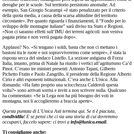
deroghe per le scuole. Sul territorio persistono anomalie. Ad
esempio, San Giorgio Scarampi «è stato penalizzato per il criterio
della quota media, a causa della scarsa altitudine del territorio
circostante». Per quanto riguarda i finanziamenti, il “Fondo per lo
sviluppo delle montagne italiane” sarà diviso tra Stato e Regioni.
«Non ci saranno effetti sull’IMU dei terreni agricoli: non veniva
pagata prima e non verrà pagata dopo».
Applausi? No. «Si tengano i soldi, basta che non ci mettano i
bastoni tra le ruote e noi sopravviveremo come sempre», è stata la
risposta secca del sindaco Listello. La sezione astigiana di Forza
Italia, intanto, prima di Natale ha riunito i vertici all’agriturismo Ca’d
Pinot. C’erano tre ministri presenti: Antonio Tajani, Gilberto
Pichetto Fratin e Paolo Zangrillo, il presidente della Regione Alberto
Cirio e altri esponenti istituzionali. C’era anche
L’Unica
. Alla
domanda: «Ha fatto proprio una sciocchezza Calderoli questa
volta?» sono arrivati sorrisi e inviti a non scrivere nulla. Qualcuno
ha commentato: «Se la Lega non ha più bisogno dei voti in
montagna, noi li accoglieremo a braccia aperte».
Questa puntata di L’Unica Asti termina qui. Se ti è piaciuta,
condividila
! E se pensi che ci sia una storia di cui dovremmo
occuparci, faccelo sapere: ci trovi a
info@lunica.email
.
Ti consigliamo anche: