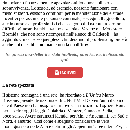
rinunciare a finanziamenti e agevolazioni fondamentali per la
sopravvivenza. Le scuole, ad esempio, possono funzionare con
meno studenti, esistono contributi per la manutenzione delle strade,
incentivi per assumere personale comunale, sostegni all’agricoltura,
alle imprese e ai professionisti che scelgono di lavorare in territori
difficili. «I nostri bambini vanno a scuola a Vesime o a Monastero
Bormida, che non sono ricompresi nell’elenco di Calderoli – ha
aggiunto Cirio – e se quei plessi chiuderanno, il problema riguarderà
anche noi che abbiamo mantenuto la qualifica».
Se questa newsletter ti è stata inoltrata, puoi iscriverti cliccando
qui:
📨 Iscriviti
La rete spezzata
Il sistema montagna è una rete, ha ricordato a
L’Unica
Marco
Bussone, presidente nazionale di UNCEM. «Da vent’anni diciamo
che il Paese non ha bisogno di nuove classificazioni. Togliere Roma
per inserire oggi Reggio Calabria o Varazze, Cuneo o Biella, ha
poco senso. Avere parametri identici per Alpi e Appennini, per Sud e
Nord, è assurdo. Così come è sbagliato considerare la vera
montagna solo nelle Alpi e definire gli Appennini “aree interne”», ha