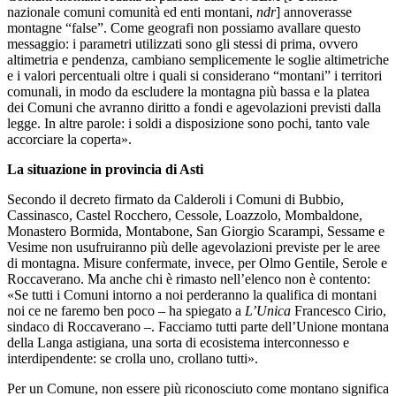
nazionale comuni comunità ed enti montani,
ndr
] annoverasse
montagne “false”. Come geografi non possiamo avallare questo
messaggio: i parametri utilizzati sono gli stessi di prima, ovvero
altimetria e pendenza, cambiano semplicemente le soglie altimetriche
e i valori percentuali oltre i quali si considerano “montani” i territori
comunali, in modo da escludere la montagna più bassa e la platea
dei Comuni che avranno diritto a fondi e agevolazioni previsti dalla
legge. In altre parole: i soldi a disposizione sono pochi, tanto vale
accorciare la coperta».
La situazione in provincia di Asti
Secondo il decreto firmato da Calderoli i Comuni di Bubbio,
Cassinasco, Castel Rocchero, Cessole, Loazzolo, Mombaldone,
Monastero Bormida, Montabone, San Giorgio Scarampi, Sessame e
Vesime non usufruiranno più delle agevolazioni previste per le aree
di montagna. Misure confermate, invece, per Olmo Gentile, Serole e
Roccaverano. Ma anche chi è rimasto nell’elenco non è contento:
«Se tutti i Comuni intorno a noi perderanno la qualifica di montani
noi ce ne faremo ben poco – ha spiegato a
L’Unica
Francesco Cirio,
sindaco di Roccaverano –. Facciamo tutti parte dell’Unione montana
della Langa astigiana, una sorta di ecosistema interconnesso e
interdipendente: se crolla uno, crollano tutti».
Per un Comune, non essere più riconosciuto come montano significa