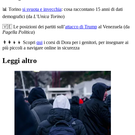
📊 Torino
si svuota e invecchia
: cosa raccontano 15 anni di dati
demografici (da
L’Unica Torino
)
🇻🇪 Le posizioni dei partiti sull’
attacco di Trump
al Venezuela (da
Pagella Politica
)
👨‍👩‍👦‍👦 Scopri
qui
i corsi di Dora per i genitori, per insegnare ai
più piccoli a navigare online in sicurezza
Leggi altro