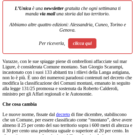
L’Unica
è una
newsletter
gratuita che ogni settimana ti
manda
via mail
una storia dal tuo territorio.
Abbiamo altre quattro edizioni: Alessandria, Cuneo, Torino e
Genova.
Per riceverla,
clicca qui
Varazze, con le sue spiagge piene di ombrelloni affacciate sul mar
Ligure, è considerata Comune montano. San Giorgio Scarampi,
incastonato con i suoi 133 abitanti tra i rilievi della Langa astigiana,
non lo è più. È uno dei numerosi paradossi contenuti nel decreto che
modifica la classificazione dei Comuni montani, emanato in seguito
alla legge 131/25 promossa e sostenuta da Roberto Calderoli,
ministro per gli Affari regionali e le Autonomie.
Che cosa cambia
Le nuove norme, fissate dal
decreto
di fine dicembre, stabiliscono
che un Comune, per essere classificato come “montano”, deve avere
almeno il 25 per cento del suo territorio sopra i 600 metri di altezza e
il 30 per cento una pendenza uguale o superiore al 20 per cento. In