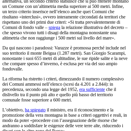
alternativa, un secondo criterio stabilisce che si può ritenere montano
un Comune con un’altimetria media superiore ai 500 metri. Infine,
un terzo criterio inserisce nell’elenco anche quei Comuni che
risultano «interclusi», ovvero interamente circondati da territori che
rispettano uno dei primi due criteri: «Si tratta prevalentemente di
Comuni di fondo valle –
spiega
la relazione illustrativa del decreto –
che spesso vivono tutti i disagi della montagna nonostante una
altimetria che non raggiunge i 500 metri sul livello del mare».
Da qui nascono i paradossi: Varazze è promossa perché include nel
suo territorio il monte Beigua (1.287 metri). San Giorgio Scarampi,
nonostante i suoi 655 metri di altitudine, le sue ripide salite e la neve
che compare spesso d’inverno, è esclusa per via del suo ampio
fondovalle.
La riforma ha ristretto i criteri, dimezzando il numero complessivo
dei Comuni ammessi nell’elenco (scesi da 4.201 a 2.844): in
precedenza, secondo una legge del 1952,
era sufficiente
che il
dislivello tra il punto più alto e quello più basso del territorio
comunale fosse superiore a 600 metri.
L’obiettivo,
ha spiegato
il ministro, era il riconoscimento e la
promozione della vera montagna in base a criteri oggettivi e reali, in
modo da poter «procedere con l’assegnazione delle risorse che
andranno a soddisfare le esigenze delle vere terre alte, riducendo i
divari con le altre zone del Paese».