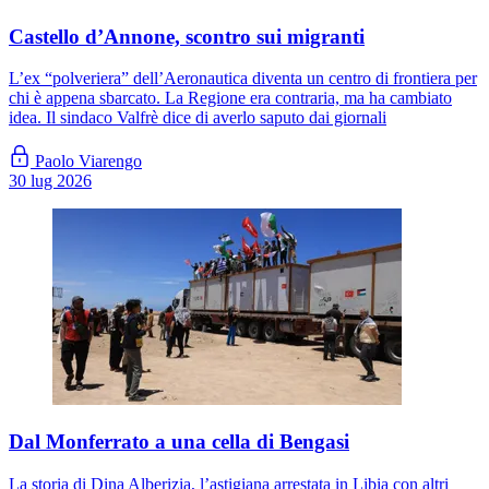
Castello d’Annone, scontro sui migranti
L’ex “polveriera” dell’Aeronautica diventa un centro di frontiera per
chi è appena sbarcato. La Regione era contraria, ma ha cambiato
idea. Il sindaco Valfrè dice di averlo saputo dai giornali
Paolo Viarengo
30 lug 2026
Dal Monferrato a una cella di Bengasi
La storia di Dina Alberizia, l’astigiana arrestata in Libia con altri