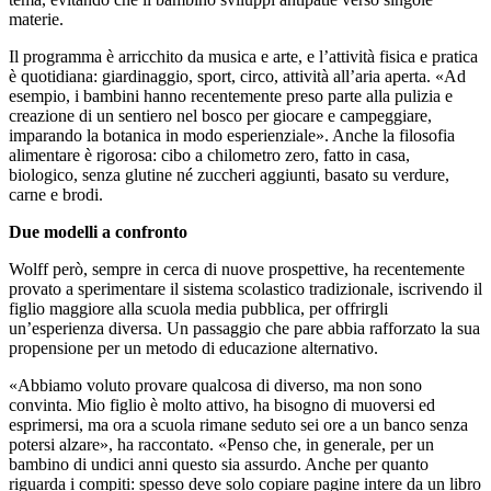
materie.
Il programma è arricchito da musica e arte, e l’attività fisica e pratica
è quotidiana: giardinaggio, sport, circo, attività all’aria aperta. «Ad
esempio, i bambini hanno recentemente preso parte alla pulizia e
creazione di un sentiero nel bosco per giocare e campeggiare,
imparando la botanica in modo esperienziale». Anche la filosofia
alimentare è rigorosa: cibo a chilometro zero, fatto in casa,
biologico, senza glutine né zuccheri aggiunti, basato su verdure,
carne e brodi.
Due modelli a confronto
Wolff però, sempre in cerca di nuove prospettive, ha recentemente
provato a sperimentare il sistema scolastico tradizionale, iscrivendo il
figlio maggiore alla scuola media pubblica, per offrirgli
un’esperienza diversa. Un passaggio che pare abbia rafforzato la sua
propensione per un metodo di educazione alternativo.
«Abbiamo voluto provare qualcosa di diverso, ma non sono
convinta. Mio figlio è molto attivo, ha bisogno di muoversi ed
esprimersi, ma ora a scuola rimane seduto sei ore a un banco senza
potersi alzare», ha raccontato. «Penso che, in generale, per un
bambino di undici anni questo sia assurdo. Anche per quanto
riguarda i compiti: spesso deve solo copiare pagine intere da un libro