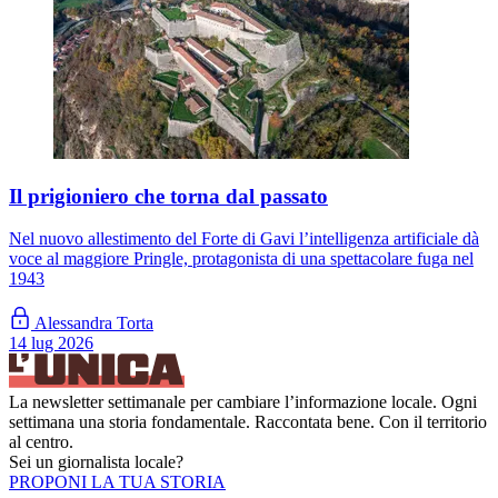
Il prigioniero che torna dal passato
Nel nuovo allestimento del Forte di Gavi l’intelligenza artificiale dà
voce al maggiore Pringle, protagonista di una spettacolare fuga nel
1943
Alessandra Torta
14 lug 2026
La newsletter settimanale per cambiare l’informazione locale. Ogni
settimana una storia fondamentale. Raccontata bene. Con il territorio
al centro.
Sei un giornalista locale?
PROPONI LA TUA STORIA