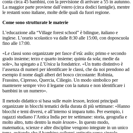
conta circa 45 bambini, con la previsione di arrivare a 55 in autunno.
La maggior parte proviene dall’estero (circa dodici famiglie), mentre
le restanti sono italiane, molte delle quali da fuori regione.
Come sono strutturate le materie
L’educazione alla “Village forest school” è bilingue, italiano e
inglese. L’orario scolastico va dalle 8:30 alle 15:00, con doposcuola
fino alle 17:00.
«Le classi sono organizzate per fasce d’età: asilo; primo e secondo
grado insieme; terzo e quarto insieme; quinta da sola; medie da
sole», ha spiegato a
L’Unica
la fondatrice. «Un tratto distintivo è
l’assenza di numeri per identificare le classi, che da noi prendono ad
esempio il nome dagli alberi del bosco circostante: Robinia,
Frassino, Cipresso, Quercia, Ciliegio. Un modo simbolico per
mantenere sempre vivo il legame con la natura e non identificare i
bambini in un numero».
Il metodo didattico si basa sulle
main lesson
, lezioni principali
organizzate in blocchi tematici della durata di più settimane: «Hanno
blocchi e temi diversi, e all’interno si impara tutto. Per esempio, i
ragazzi studiano l’Antica India per tre settimane: storia, geografia e
molto altro, tutto dentro la
main
lesson
». In questo modo,
matematica, scienze e altre discipline vengono integrate in un unico
tema, evitando che il bambino sviluppi antipatie verso singole