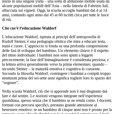
iniziò in una singola yurta – una sorta di abitazione mobile usata da
alcune popolazioni mobili dell’Asia – nella fattoria di Fabrizio Iuli,
affacciata sui vigneti. Oggi, la scuola accoglie bambini dai 4 ai 14
anni, contando ogni anno dai 45 ai 60 iscritti circa per tutte le fasce
di età.
Che cos’è l’educazione Waldorf
L’educazione Waldorf, ispirata ai principi dell’antroposofia di
Rudolf Steiner, è una pedagogia olistica che mira a educare testa,
mani e cuore. L’approccio si fonda su una profonda comprensione
delle fasi di sviluppo del bambino. Un elemento chiave è il rispetto
del ritmo individuale: i bambini non sono spinti a leggere
precocemente; la fase dell’immaginazione è considerata preziosa, e
la lettura arriva generalmente verso la prima elementare, quando –
secondo Steiner – la maturità emotiva e cognitiva lo consente.
Secondo la filosofia Waldorf, costringere i bambini a compiti troppo
strutturati prima dei sei-sette anni significa togliere loro lo spazio del
“sognare”.
Nella scuola Waldorf, ciò che si apprende non è mai disgiunto dal
fare e dal sentire. Le nozioni vengono integrate nell’esperienza
quotidiana, spesso senza che il bambino se ne renda conto. I docenti,
formati con percorsi specifici, prestano grande attenzione al
benessere emotivo: se un bambino di cinque anni non è pronto per la