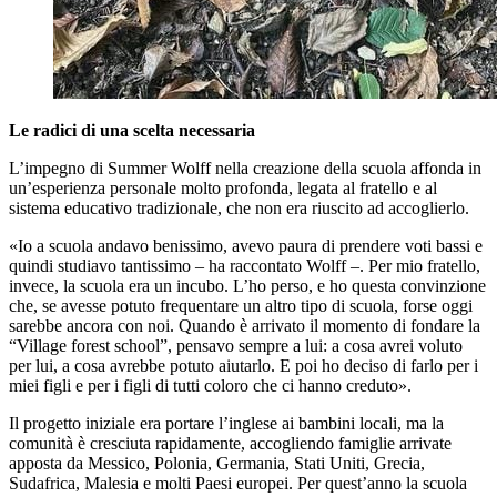
Le radici di una scelta necessaria
L’impegno di Summer Wolff nella creazione della scuola affonda in
un’esperienza personale molto profonda, legata al fratello e al
sistema educativo tradizionale, che non era riuscito ad accoglierlo.
«Io a scuola andavo benissimo, avevo paura di prendere voti bassi e
quindi studiavo tantissimo – ha raccontato Wolff –. Per mio fratello,
invece, la scuola era un incubo. L’ho perso, e ho questa convinzione
che, se avesse potuto frequentare un altro tipo di scuola, forse oggi
sarebbe ancora con noi. Quando è arrivato il momento di fondare la
“Village forest school”, pensavo sempre a lui: a cosa avrei voluto
per lui, a cosa avrebbe potuto aiutarlo. E poi ho deciso di farlo per i
miei figli e per i figli di tutti coloro che ci hanno creduto».
Il progetto iniziale era portare l’inglese ai bambini locali, ma la
comunità è cresciuta rapidamente, accogliendo famiglie arrivate
apposta da Messico, Polonia, Germania, Stati Uniti, Grecia,
Sudafrica, Malesia e molti Paesi europei. Per quest’anno la scuola