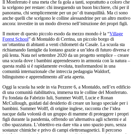
Il Monferrato è una meta che fa gola a tanti, soprattutto a coloro che
la scelgono per restare: chi inseguendo un buon bicchiere, chi per il
panorama, chi semplicemente per un po’ di tranquillità. Ma ci sono
anche quelli che scelgono le colline alessandrine per un altro motivo
ancora: investire in un modo diverso nell’istruzione dei propri figli.
Il motore di questo piccolo esodo da mezzo mondo è la “
Village
Forest School
” di Montaldo di Cerrina, un piccolo borgo di
un’ottantina di abitanti a venti chilometri da Casale. La scuola sta
richiamando famiglie da lontano grazie a un’idea di futuro diversa e
più lenta. Nata nel settembre 2020 da un progetto semplice – creare
una scuola dove i bambini apprendessero in armonia con la natura –
questa realtà si è rapidamente evoluta, trasformandosi in una
comunità internazionale che intreccia pedagogia Waldorf,
bilinguismo e apprendimento all’aria aperta.
Oggi la scuola ha sede in via Pezzere 6, a Montaldo, nell’ex edificio
di una comunità riabilitativa, immersa tra le colline del Monferrato.
Fu fondata da Fabrizio Iuli, Summer Wolff, Lucie e Ronan
McCullough, guidati dal desiderio di creare un luogo speciale per i
bambini. Summer Wolff, di origine inglese, racconta che l’idea
nacque dalla volontà di un gruppo di mamme di proteggere i propri
figli durante la pandemia, offrendo un’alternativa agli schermi e al
cibo spazzatura. L’obiettivo era dare vita a uno spazio puro, senza
sostanze chimiche e privo di campi elettromagnetici. Il percorso