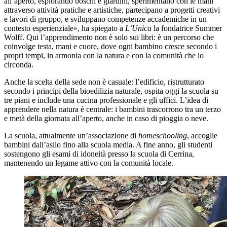
all’aperto, esplorando boschi e giardini, sperimentano con le mani
attraverso attività pratiche e artistiche, partecipano a progetti creativi
e lavori di gruppo, e sviluppano competenze accademiche in un
contesto esperienziale», ha spiegato a
L’Unica
la fondatrice Summer
Wolff. Qui l’apprendimento non è solo sui libri: è un percorso che
coinvolge testa, mani e cuore, dove ogni bambino cresce secondo i
propri tempi, in armonia con la natura e con la comunità che lo
circonda.
Anche la scelta della sede non è casuale: l’edificio, ristrutturato
secondo i principi della bioedilizia naturale, ospita oggi la scuola su
tre piani e include una cucina professionale e gli uffici. L’idea di
apprendere nella natura è centrale: i bambini trascorrono tra un terzo
e metà della giornata all’aperto, anche in caso di pioggia o neve.
La scuola, attualmente un’associazione di
homeschooling
, accoglie
bambini dall’asilo fino alla scuola media. A fine anno, gli studenti
sostengono gli esami di idoneità presso la scuola di Cerrina,
mantenendo un legame attivo con la comunità locale.