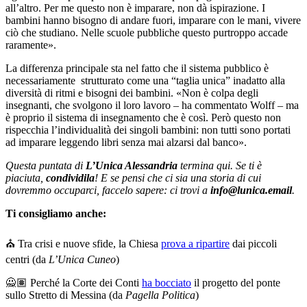
all’altro. Per me questo non è imparare, non dà ispirazione. I
bambini hanno bisogno di andare fuori, imparare con le mani, vivere
ciò che studiano. Nelle scuole pubbliche questo purtroppo accade
raramente».
La differenza principale sta nel fatto che il sistema pubblico è
necessariamente strutturato come una “taglia unica” inadatto alla
diversità di ritmi e bisogni dei bambini. «Non è colpa degli
insegnanti, che svolgono il loro lavoro – ha commentato Wolff – ma
è proprio il sistema di insegnamento che è così. Però questo non
rispecchia l’individualità dei singoli bambini: non tutti sono portati
ad imparare leggendo libri senza mai alzarsi dal banco».
Questa puntata di
L’Unica Alessandria
termina qui. Se ti è
piaciuta,
condividila
! E se pensi che ci sia una storia di cui
dovremmo occuparci, faccelo sapere: ci trovi a
info@lunica.email
.
Ti consigliamo anche:
⛪ Tra crisi e nuove sfide, la Chiesa
prova a ripartire
dai piccoli
centri (da
L’Unica Cuneo
)
🙅🏽 Perché la Corte dei Conti
ha bocciato
il progetto del ponte
sullo Stretto di Messina (da
Pagella Politica
)