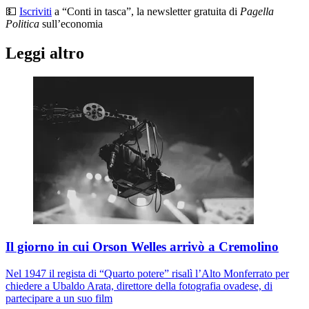
💵
Iscriviti
a “Conti in tasca”, la newsletter gratuita di
Pagella
Politica
sull’economia
Leggi altro
Il giorno in cui Orson Welles arrivò a Cremolino
Nel 1947 il regista di “Quarto potere” risalì l’Alto Monferrato per
chiedere a Ubaldo Arata, direttore della fotografia ovadese, di
partecipare a un suo film