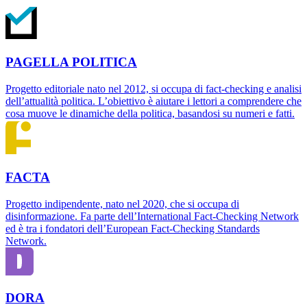
PAGELLA POLITICA
Progetto editoriale nato nel 2012, si occupa di fact-checking e analisi
dell’attualità politica. L’obiettivo è aiutare i lettori a comprendere che
cosa muove le dinamiche della politica, basandosi su numeri e fatti.
FACTA
Progetto indipendente, nato nel 2020, che si occupa di
disinformazione. Fa parte dell’International Fact-Checking Network
ed è tra i fondatori dell’European Fact-Checking Standards
Network.
DORA