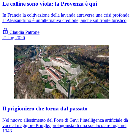
Le colline sono viola: la Provenza è qui
In Francia la coltivazione della lavanda attraversa una crisi profonda.
L’Alessandrino è un’alternativa credibile, anche sul fronte turistico
Claudia Patrone
21 lug 2026
Il prigioniero che torna dal passato
Nel nuovo allestimento del Forte di Gavi l’intelligenza artificiale dà
voce al maggiore Pringle, protagonista di una spettacolare fuga nel
1943