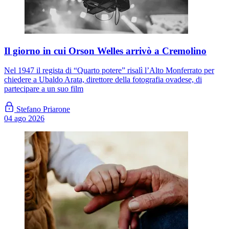
Il giorno in cui Orson Welles arrivò a Cremolino
Nel 1947 il regista di “Quarto potere” risalì l’Alto Monferrato per
chiedere a Ubaldo Arata, direttore della fotografia ovadese, di
partecipare a un suo film
Stefano Priarone
04 ago 2026