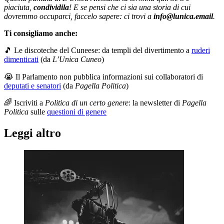
piaciuta,
condividila
! E se pensi che ci sia una storia di cui
dovremmo occuparci, faccelo sapere: ci trovi a
info@lunica.email
.
Ti consigliamo anche:
🎵 Le discoteche del Cuneese: da templi del divertimento a
ruderi
dimenticati
(da
L’Unica Cuneo
)
😭 Il Parlamento non pubblica informazioni sui collaboratori di
deputati e senatori
(da
Pagella Politica
)
🌈 Iscriviti a
Politica di un certo genere
: la newsletter di
Pagella
Politica
sulle
questioni di genere
Leggi altro