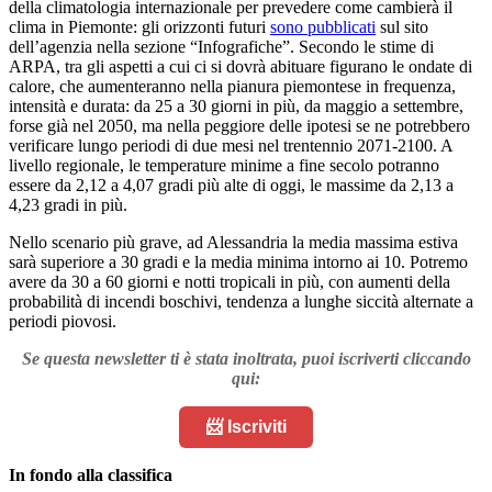
della climatologia internazionale per prevedere come cambierà il
clima in Piemonte: gli orizzonti futuri
sono pubblicati
sul sito
dell’agenzia nella sezione “Infografiche”.
Secondo le stime di
ARPA, tra gli aspetti a cui ci si dovrà abituare figurano le ondate di
calore, che aumenteranno nella pianura piemontese in frequenza,
intensità e durata: da 25 a 30 giorni in più, da maggio a settembre,
forse già nel 2050, ma nella peggiore delle ipotesi se ne potrebbero
verificare lungo periodi di due mesi nel trentennio 2071-2100. A
livello regionale, le temperature minime a fine secolo potranno
essere da 2,12 a 4,07 gradi più alte di oggi, le massime da 2,13 a
4,23 gradi in più.
Nello scenario più grave, ad Alessandria la media massima estiva
sarà superiore a 30 gradi e la media minima intorno ai 10. Potremo
avere da 30 a 60 giorni e notti tropicali in più, con aumenti della
probabilità di incendi boschivi, tendenza a lunghe siccità alternate a
periodi piovosi.
Se questa newsletter ti è stata inoltrata, puoi iscriverti cliccando
qui:
📨 Iscriviti
In fondo alla classifica