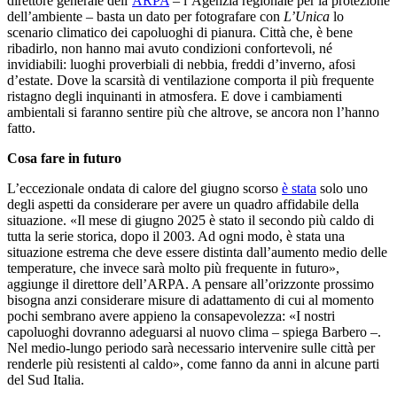
direttore generale dell’
ARPA
– l’Agenzia regionale per la protezione
dell’ambiente – basta un dato per fotografare con
L’Unica
lo
scenario climatico dei capoluoghi di pianura. Città che, è bene
ribadirlo, non hanno mai avuto condizioni confortevoli, né
invidiabili: luoghi proverbiali di nebbia, freddi d’inverno, afosi
d’estate. Dove la scarsità di ventilazione comporta il più frequente
ristagno degli inquinanti in atmosfera. E dove i cambiamenti
ambientali si faranno sentire più che altrove, se ancora non l’hanno
fatto.
Cosa fare in futuro
L’eccezionale ondata di calore del giugno scorso
è stata
solo uno
degli aspetti da considerare per avere un quadro affidabile della
situazione. «Il mese di giugno 2025 è stato il secondo più caldo di
tutta la serie storica, dopo il 2003. Ad ogni modo, è stata una
situazione estrema che deve essere distinta dall’aumento medio delle
temperature, che invece sarà molto più frequente in futuro»,
aggiunge il direttore dell’ARPA. A pensare all’orizzonte prossimo
bisogna anzi considerare misure di adattamento di cui al momento
pochi sembrano avere appieno la consapevolezza: «I nostri
capoluoghi dovranno adeguarsi al nuovo clima – spiega Barbero –.
Nel medio-lungo periodo sarà necessario intervenire sulle città per
renderle più resistenti al caldo», come fanno da anni in alcune parti
del Sud Italia.