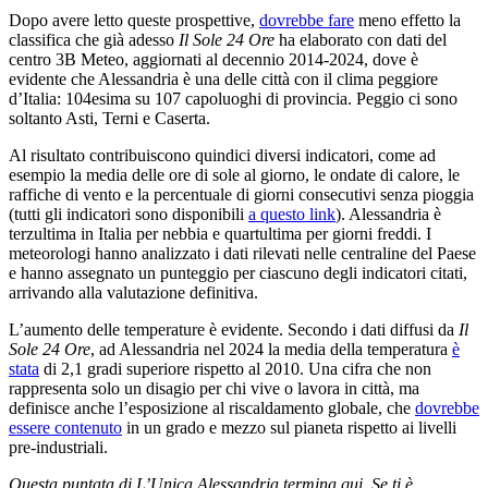
Dopo avere letto queste prospettive,
dovrebbe fare
meno effetto la
classifica che già adesso
Il Sole 24 Ore
ha elaborato con dati del
centro 3B Meteo, aggiornati al decennio 2014-2024, dove è
evidente che Alessandria è una delle città con il clima peggiore
d’Italia: 104esima su 107 capoluoghi di provincia. Peggio ci sono
soltanto Asti, Terni e Caserta.
Al risultato contribuiscono quindici diversi indicatori, come ad
esempio la media delle ore di sole al giorno, le ondate di calore, le
raffiche di vento e la percentuale di giorni consecutivi senza pioggia
(tutti gli indicatori sono disponibili
a questo link
). Alessandria è
terzultima in Italia per nebbia e quartultima per giorni freddi. I
meteorologi hanno analizzato i dati rilevati nelle centraline del Paese
e hanno assegnato un punteggio per ciascuno degli indicatori citati,
arrivando alla valutazione definitiva.
L’aumento delle temperature è evidente. Secondo i dati diffusi da
Il
Sole 24 Ore
, ad Alessandria nel 2024 la media della temperatura
è
stata
di 2,1 gradi superiore rispetto al 2010. Una cifra che non
rappresenta solo un disagio per chi vive o lavora in città, ma
definisce anche l’esposizione al riscaldamento globale, che
dovrebbe
essere contenuto
in un grado e mezzo sul pianeta rispetto ai livelli
pre-industriali.
Questa puntata di L’Unica Alessandria termina qui. Se ti è