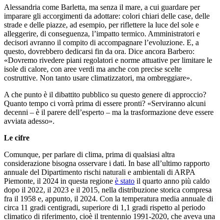
Alessandria come Barletta, ma senza il mare, a cui guardare per
imparare gli accorgimenti da adottare: colori chiari delle case, delle
strade e delle piazze, ad esempio, per riflettere la luce del sole e
alleggerire, di conseguenza, l’impatto termico. Amministratori e
decisori avranno il compito di accompagnare l’evoluzione. E, a
questo, dovrebbero dedicarsi fin da ora. Dice ancora Barbero:
«Dovremo rivedere piani regolatori e norme attuative per limitare le
isole di calore, con aree verdi ma anche con precise scelte
costruttive. Non tanto usare climatizzatori, ma ombreggiare».
A che punto è il dibattito pubblico su questo genere di approccio?
Quanto tempo ci vorrà prima di essere pronti? «Serviranno alcuni
decenni – è il parere dell’esperto – ma la trasformazione deve essere
avviata adesso».
Le cifre
Comunque, per parlare di clima, prima di qualsiasi altra
considerazione bisogna osservare i dati. In base all’ultimo rapporto
annuale del Dipartimento rischi naturali e ambientali di ARPA
Piemonte, il 2024 in questa regione
è stato
il quarto anno più caldo
dopo il 2022, il 2023 e il 2015, nella distribuzione storica compresa
fra il 1958 e, appunto, il 2024. Con la temperatura media annuale di
circa 11 gradi centigradi, superiore di 1,1 gradi rispetto al periodo
climatico di riferimento, cioè il trentennio 1991-2020, che aveva una