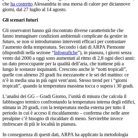
che
ha costretto
Alessandria in una morsa di calore per diciannove
giorni, dal 27 luglio al 14 agosto.
Gli scenari futuri
Gli osservatori hanno già riscontrato diverse caratteristiche che
fanno immaginare condizioni ambientali complicate da gestire in
futuro, se non si introdurranno interventi efficaci per contrastare
l’aumento della temperatura.
Secondo i dati di ARPA Piemonte
(disponibili nella sezione “
Infografiche
”), in pianura, i giorni senza
vento dal 2000 a oggi sono aumentati al ritmo di 2,8 ogni dieci anni:
un dato preoccupante per la qualità dell’aria, che trattiene più a
lungo le sostanze inquinanti. Crescono anche le “notti tropicali”,
quelle con almeno 20 gradi fra mezzanotte e le sei del mattino: ce
n’è in media una in più ogni vent’anni. Stesso trend per i “giorni
tropicali”, quando la temperatura massima tocca o supera i 30 gradi.
L’analisi dei GG – Gradi Giorno, l’unità di misura che calcola il
fabbisogno termico confrontando la temperatura interna degli edifici,
stimata in 20 gradi, con la temperatura media esterna per tutto il
periodo in cui è acceso il riscaldamento – conferma che nelle aree
prealpine c’è bisogno di riscaldare di meno. Servirebbe invece
rinfrescare di più le località in pianura.
In conseguenza di questi dati, ARPA ha applicato la metodologia