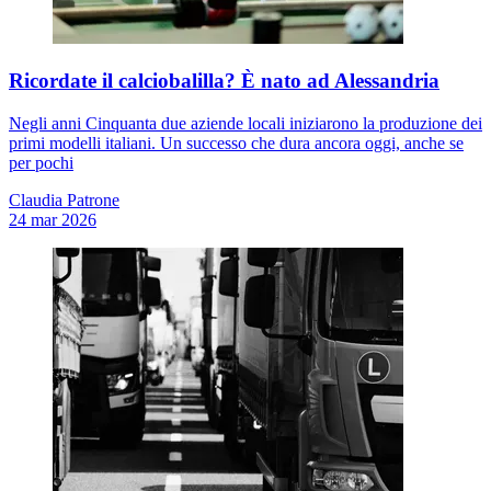
Ricordate il calciobalilla? È nato ad Alessandria
Negli anni Cinquanta due aziende locali iniziarono la produzione dei
primi modelli italiani. Un successo che dura ancora oggi, anche se
per pochi
Claudia Patrone
24 mar 2026