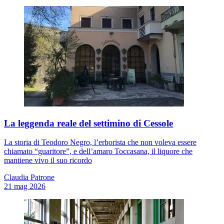
La leggenda reale del settimino di Cessole
La storia di Teodoro Negro, l’erborista che non voleva essere
chiamato “guaritore”, e dell’amaro Toccasana, il liquore che
mantiene vivo il suo ricordo
Claudia Patrone
21 mag 2026