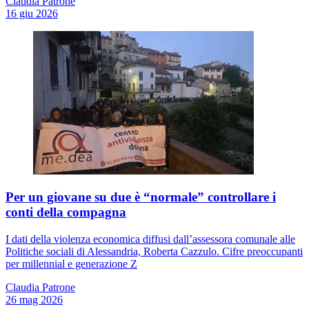
Claudia Patrone
16 giu 2026
Per un giovane su due è “normale” controllare i
conti della compagna
I dati della violenza economica diffusi dall’assessora comunale alle
Politiche sociali di Alessandria, Roberta Cazzulo. Cifre preoccupanti
per millennial e generazione Z
Claudia Patrone
26 mag 2026