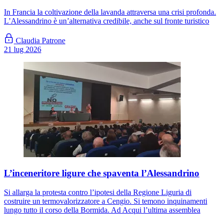
In Francia la coltivazione della lavanda attraversa una crisi profonda.
L’Alessandrino è un’alternativa credibile, anche sul fronte turistico
Claudia Patrone
21 lug 2026
L’inceneritore ligure che spaventa l’Alessandrino
Si allarga la protesta contro l’ipotesi della Regione Liguria di
costruire un termovalorizzatore a Cengio. Si temono inquinamenti
lungo tutto il corso della Bormida. Ad Acqui l’ultima assemblea