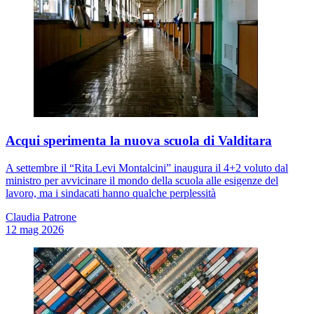
Acqui sperimenta la nuova scuola di Valditara
A settembre il “Rita Levi Montalcini” inaugura il 4+2 voluto dal
ministro per avvicinare il mondo della scuola alle esigenze del
lavoro, ma i sindacati hanno qualche perplessità
Claudia Patrone
12 mag 2026