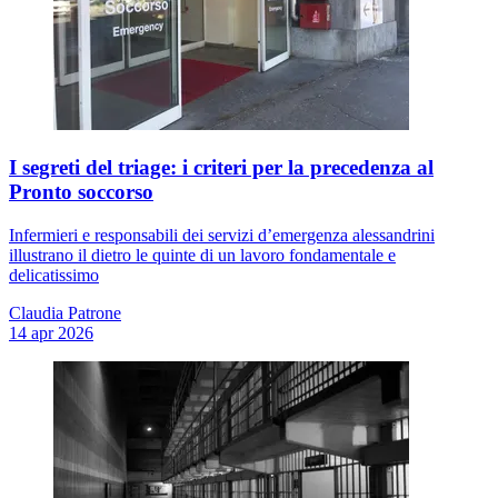
I segreti del triage: i criteri per la precedenza al
Pronto soccorso
Infermieri e responsabili dei servizi d’emergenza alessandrini
illustrano il dietro le quinte di un lavoro fondamentale e
delicatissimo
Claudia Patrone
14 apr 2026