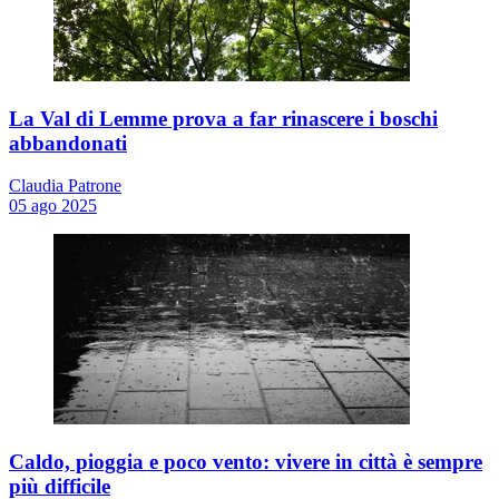
La Val di Lemme prova a far rinascere i boschi
abbandonati
Claudia Patrone
05 ago 2025
Caldo, pioggia e poco vento: vivere in città è sempre
più difficile