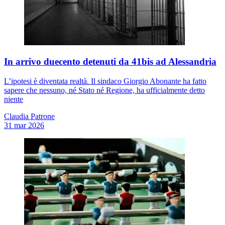
In arrivo duecento detenuti da 41bis ad Alessandria
L’ipotesi è diventata realtà. Il sindaco Giorgio Abonante ha fatto
sapere che nessuno, né Stato né Regione, ha ufficialmente detto
niente
Claudia Patrone
31 mar 2026