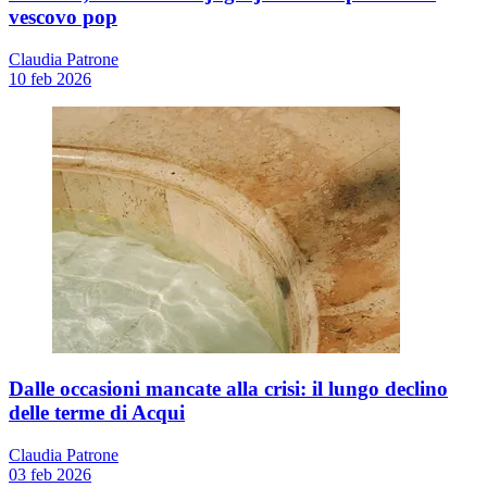
vescovo pop
Claudia Patrone
10 feb 2026
Dalle occasioni mancate alla crisi: il lungo declino
delle terme di Acqui
Claudia Patrone
03 feb 2026