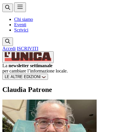
Chi siamo
Eventi
Scrivici
Accedi
ISCRIVITI
La
newsletter settimanale
per cambiare l’informazione locale.
LE ALTRE EDIZIONI
Claudia Patrone