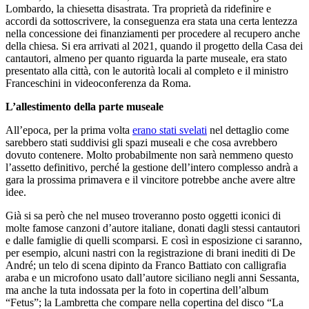
Lombardo, la chiesetta disastrata. Tra proprietà da ridefinire e
accordi da sottoscrivere, la conseguenza era stata una certa lentezza
nella concessione dei finanziamenti per procedere al recupero anche
della chiesa. Si era arrivati al 2021, quando il progetto della Casa dei
cantautori, almeno per quanto riguarda la parte museale, era stato
presentato alla città, con le autorità locali al completo e il ministro
Franceschini in videoconferenza da Roma.
L’allestimento della parte museale
All’epoca, per la prima volta
erano stati svelati
nel dettaglio come
sarebbero stati suddivisi gli spazi museali e che cosa avrebbero
dovuto contenere. Molto probabilmente non sarà nemmeno questo
l’assetto definitivo, perché la gestione dell’intero complesso andrà a
gara la prossima primavera e il vincitore potrebbe anche avere altre
idee.
Già si sa però che nel museo troveranno posto oggetti iconici di
molte famose canzoni d’autore italiane, donati dagli stessi cantautori
e dalle famiglie di quelli scomparsi. E così in esposizione ci saranno,
per esempio, alcuni nastri con la registrazione di brani inediti di De
André; un telo di scena dipinto da Franco Battiato con calligrafia
araba e un microfono usato dall’autore siciliano negli anni Sessanta,
ma anche la tuta indossata per la foto in copertina dell’album
“Fetus”; la Lambretta che compare nella copertina del disco “La