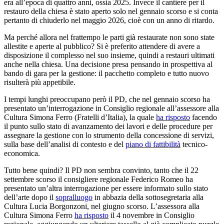
era all’epoca di quattro anni, ossia 2025. Invece il cantiere per il
restauro della chiesa è stato aperto solo nel gennaio scorso e si conta
pertanto di chiuderlo nel maggio 2026, cioè con un anno di ritardo.
Ma perché allora nel frattempo le parti già restaurate non sono state
allestite e aperte al pubblico? Si è preferito attendere di avere a
disposizione il complesso nel suo insieme, quindi a restauri ultimati
anche nella chiesa. Una decisione presa pensando in prospettiva al
bando di gara per la gestione: il pacchetto completo e tutto nuovo
risulterà più appetibile.
I tempi lunghi preoccupano però il PD, che nel gennaio scorso ha
presentato un’interrogazione in Consiglio regionale all’assessore alla
Cultura Simona Ferro (Fratelli d’Italia), la quale
ha risposto
facendo
il punto sullo stato di avanzamento dei lavori e delle procedure per
assegnare la gestione con lo strumento della concessione di servizi,
sulla base dell’analisi di contesto e del
piano di fattibilità
tecnico-
economica.
Tutto bene quindi? Il PD non sembra convinto, tanto che il 22
settembre scorso il consigliere regionale Federico Romeo ha
presentato un’altra interrogazione per essere informato sullo stato
dell’arte dopo il
sopralluogo
in abbazia della sottosegretaria alla
Cultura Lucia Borgonzoni, nel giugno scorso. L’assessora alla
Cultura Simona Ferro
ha risposto
il 4 novembre in Consiglio