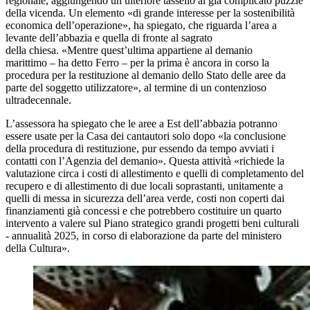
regionale, aggiungendo un ulteriore tassello al già complicato puzzle
della vicenda. Un elemento «di grande interesse per la sostenibilità
economica dell’operazione», ha spiegato, che riguarda l’area a
levante dell’abbazia e quella di fronte al sagrato
della chiesa. «Mentre quest’ultima appartiene al demanio
marittimo – ha detto Ferro – per la prima è ancora in corso la
procedura per la restituzione al demanio dello Stato delle aree da
parte del soggetto utilizzatore», al termine di un contenzioso
ultradecennale.
L’assessora ha spiegato che le aree a Est dell’abbazia potranno
essere usate per la Casa dei cantautori solo dopo «la conclusione
della procedura di restituzione, pur essendo da tempo avviati i
contatti con l’Agenzia del demanio». Questa attività «richiede la
valutazione circa i costi di allestimento e quelli di completamento del
recupero e di allestimento di due locali soprastanti, unitamente a
quelli di messa in sicurezza dell’area verde, costi non coperti dai
finanziamenti già concessi e che potrebbero costituire un quarto
intervento a valere sul Piano strategico grandi progetti beni culturali
- annualità 2025, in corso di elaborazione da parte del ministero
della Cultura».