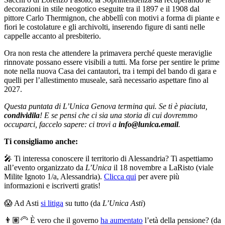
decorazioni in stile neogotico eseguite tra il 1897 e il 1908 dal
pittore Carlo Thermignon, che abbellì con motivi a forma di piante e
fiori le costolature e gli archivolti, inserendo figure di santi nelle
cappelle accanto al presbiterio.
Ora non resta che attendere la primavera perché queste meraviglie
rinnovate possano essere visibili a tutti. Ma forse per sentire le prime
note nella nuova Casa dei cantautori, tra i tempi del bando di gara e
quelli per l’allestimento museale, sarà necessario aspettare fino al
2027.
Questa puntata di L’Unica Genova termina qui. Se ti è piaciuta,
condividila
! E se pensi che ci sia una storia di cui dovremmo
occuparci, faccelo sapere: ci trovi a
info@lunica.email
.
Ti consigliamo anche:
🎤 Ti interessa conoscere il territorio di Alessandria? Ti aspettiamo
all’evento organizzato da
L’Unica
il 18 novembre a LaRisto (viale
Milite Ignoto 1/a, Alessandria).
Clicca qui
per avere più
informazioni e iscriverti gratis!
😱 Ad Asti
si litiga
su tutto (da
L’Unica Asti
)
👨🏽‍🦳 È vero che il governo
ha aumentato
l’età della pensione? (da