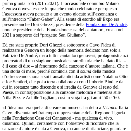
prima giunta Toti (2015-2021). L’occasionale connubio Milano-
Genova doveva essere in qualche modo celebrato e per questo
l’assessora aveva pensato a un evento giocato sull’assonanza e
sull’intreccio “Faber-Gaber”. Alla serata di esordio all’Expo era
presente anche Dori Ghezzi, presidente della
Fondazione De André
,
nonché presidente della Fondazione casa dei cantautori, creata nel
2021 a supporto del “progetto San Giuliano”.
Ed era stata proprio Dori Ghezzi a sottoporre a Cavo l’idea di
realizzare a Genova un luogo della memoria dedicato non solo a
Fabrizio De André, ma a tutti i cantautori genovesi, protagonisti anzi
procreatori di una stagione musicale straordinaria che ha dato il la –
è il caso di dire – al fenomeno della canzone d’autore italiana. Che è
una storia di mare, perché comincia con il
sound
della musica
d’oltreoceano suonata sui transatlantici da artisti come Natalino Otto
e Joe Sentieri, che poi a terra collaborava con Umberto Bindi e da
cui in sostanza tutto discende e si irradia da Genova al resto del
Paese, in contrapposizione alla canzone melodica e melensa stile
Nilla Pizzi e Achille Togliani, così in voga tra gli anni ’50 e ’60.
«L’idea non era quella di creare un museo - ha detto a
L’Unica
Ilaria
Cavo, divenuta nel frattempo rappresentante della Regione Liguria
nella Fondazione Casa dei Cantautori - ma qualcosa di vivo,
dinamico. Quindi, certamente con l’obiettivo di ricordare che la
canzone d’autore è nata a Genova, ma anche di rilanciare, guardare