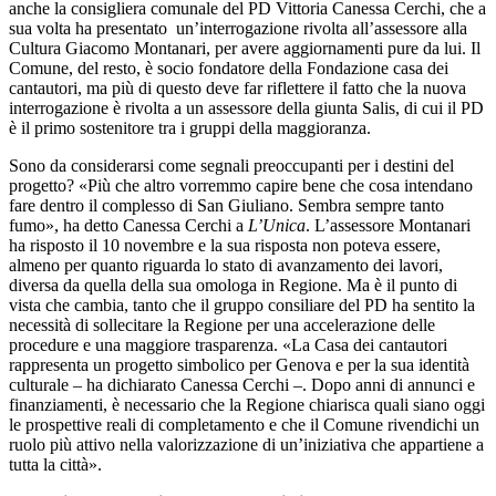
anche la consigliera comunale del PD Vittoria Canessa Cerchi, che a
sua volta ha presentato un’interrogazione rivolta all’assessore alla
Cultura Giacomo Montanari, per avere aggiornamenti pure da lui. Il
Comune, del resto, è socio fondatore della Fondazione casa dei
cantautori, ma più di questo deve far riflettere il fatto che la nuova
interrogazione è rivolta a un assessore della giunta Salis, di cui il PD
è il primo sostenitore tra i gruppi della maggioranza.
Sono da considerarsi come segnali preoccupanti per i destini del
progetto? «Più che altro vorremmo capire bene che cosa intendano
fare dentro il complesso di San Giuliano. Sembra sempre tanto
fumo», ha detto Canessa Cerchi a
L’Unica
. L’assessore Montanari
ha risposto il 10 novembre e la sua risposta non poteva essere,
almeno per quanto riguarda lo stato di avanzamento dei lavori,
diversa da quella della sua omologa in Regione. Ma è il punto di
vista che cambia, tanto che il gruppo consiliare del PD ha sentito la
necessità di sollecitare la Regione per una accelerazione delle
procedure e una maggiore trasparenza. «La Casa dei cantautori
rappresenta un progetto simbolico per Genova e per la sua identità
culturale – ha dichiarato Canessa Cerchi –. Dopo anni di annunci e
finanziamenti, è necessario che la Regione chiarisca quali siano oggi
le prospettive reali di completamento e che il Comune rivendichi un
ruolo più attivo nella valorizzazione di un’iniziativa che appartiene a
tutta la città».