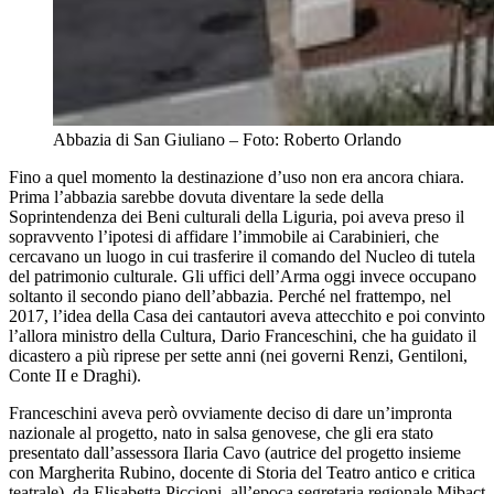
Abbazia di San Giuliano – Foto: Roberto Orlando
Fino a quel momento la destinazione d’uso non era ancora chiara.
Prima l’abbazia sarebbe dovuta diventare la sede della
Soprintendenza dei Beni culturali della Liguria, poi aveva preso il
sopravvento l’ipotesi di affidare l’immobile ai Carabinieri, che
cercavano un luogo in cui trasferire il comando del Nucleo di tutela
del patrimonio culturale. Gli uffici dell’Arma oggi invece occupano
soltanto il secondo piano dell’abbazia. Perché nel frattempo, nel
2017, l’idea della Casa dei cantautori aveva attecchito e poi convinto
l’allora ministro della Cultura, Dario Franceschini, che ha guidato il
dicastero a più riprese per sette anni (nei governi Renzi, Gentiloni,
Conte II e Draghi).
Franceschini aveva però ovviamente deciso di dare un’impronta
nazionale al progetto, nato in salsa genovese, che gli era stato
presentato dall’assessora Ilaria Cavo (autrice del progetto insieme
con Margherita Rubino, docente di Storia del Teatro antico e critica
teatrale), da Elisabetta Piccioni, all’epoca segretaria regionale Mibact