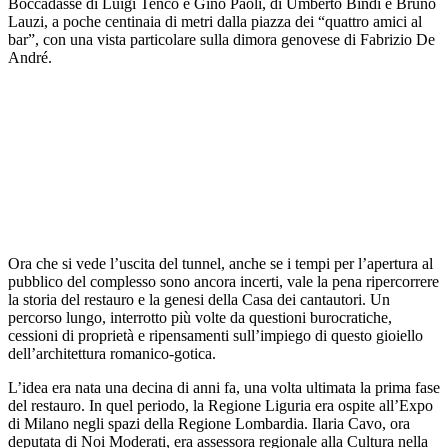
Boccadasse di Luigi Tenco e Gino Paoli, di Umberto Bindi e Bruno
Lauzi, a poche centinaia di metri dalla piazza dei “quattro amici al
bar”, con una vista particolare sulla dimora genovese di Fabrizio De
André.
Ora che si vede l’uscita del tunnel, anche se i tempi per l’apertura al
pubblico del complesso sono ancora incerti, vale la pena ripercorrere
la storia del restauro e la genesi della Casa dei cantautori. Un
percorso lungo, interrotto più volte da questioni burocratiche,
cessioni di proprietà e ripensamenti sull’impiego di questo gioiello
dell’architettura romanico-gotica.
L’idea era nata una decina di anni fa, una volta ultimata la prima fase
del restauro. In quel periodo, la Regione Liguria era ospite all’Expo
di Milano negli spazi della Regione Lombardia. Ilaria Cavo, ora
deputata di Noi Moderati, era assessora regionale alla Cultura nella