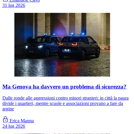
31 lug 2026
Ma Genova ha davvero un problema di sicurezza?
Dalle ronde alle aggressioni contro minori stranieri: in città la paura
divide i quartieri, mentre scuole e associazioni provano a fare da
argine
Erica Manna
24 lug 2026