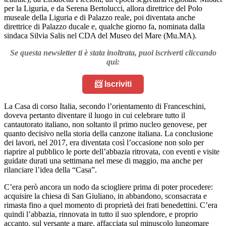
per la Liguria, e da Serena Bertolucci, allora direttrice del Polo
museale della Liguria e di Palazzo reale, poi diventata anche
direttrice di Palazzo ducale e, qualche giorno fa, nominata dalla
sindaca Silvia Salis nel CDA del Museo del Mare (Mu.MA).
Se questa newsletter ti è stata inoltrata, puoi iscriverti cliccando
qui:
📨 Iscriviti
La Casa di corso Italia, secondo l’orientamento di Franceschini,
doveva pertanto diventare il luogo in cui celebrare tutto il
cantautorato italiano, non soltanto il primo nucleo genovese, per
quanto decisivo nella storia della canzone italiana. La conclusione
dei lavori, nel 2017, era diventata così l’occasione non solo per
riaprire al pubblico le porte dell’abbazia ritrovata, con eventi e visite
guidate durati una settimana nel mese di maggio, ma anche per
rilanciare l’idea della “Casa”.
C’era però ancora un nodo da sciogliere prima di poter procedere:
acquisire la chiesa di San Giuliano, in abbandono, sconsacrata e
rimasta fino a quel momento di proprietà dei frati benedettini. C’era
quindi l’abbazia, rinnovata in tutto il suo splendore, e proprio
accanto, sul versante a mare, affacciata sul minuscolo lungomare