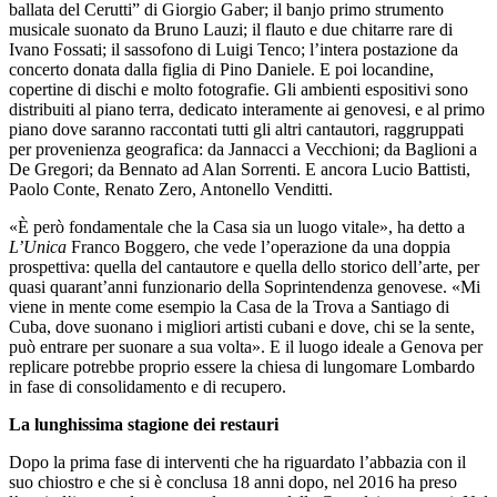
ballata del Cerutti” di Giorgio Gaber; il banjo primo strumento
musicale suonato da Bruno Lauzi; il flauto e due chitarre rare di
Ivano Fossati; il sassofono di Luigi Tenco; l’intera postazione da
concerto donata dalla figlia di Pino Daniele. E poi locandine,
copertine di dischi e molto fotografie. Gli ambienti espositivi sono
distribuiti al piano terra, dedicato interamente ai genovesi, e al primo
piano dove saranno raccontati tutti gli altri cantautori, raggruppati
per provenienza geografica: da Jannacci a Vecchioni; da Baglioni a
De Gregori; da Bennato ad Alan Sorrenti. E ancora Lucio Battisti,
Paolo Conte, Renato Zero, Antonello Venditti.
«È però fondamentale che la Casa sia un luogo vitale», ha detto a
L’Unica
Franco Boggero, che vede l’operazione da una doppia
prospettiva: quella del cantautore e quella dello storico dell’arte, per
quasi quarant’anni funzionario della Soprintendenza genovese. «Mi
viene in mente come esempio la Casa de la Trova a Santiago di
Cuba, dove suonano i migliori artisti cubani e dove, chi se la sente,
può entrare per suonare a sua volta». E il luogo ideale a Genova per
replicare potrebbe proprio essere la chiesa di lungomare Lombardo
in fase di consolidamento e di recupero.
La lunghissima stagione dei restauri
Dopo la prima fase di interventi che ha riguardato l’abbazia con il
suo chiostro e che si è conclusa 18 anni dopo, nel 2016 ha preso