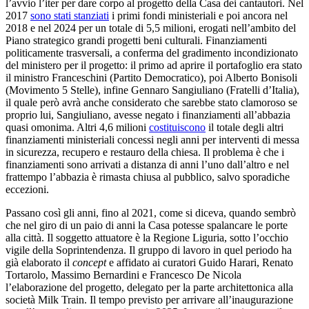
l’avvio l’iter per dare corpo al progetto della Casa dei cantautori. Nel
2017
sono stati stanziati
i primi fondi ministeriali e poi ancora nel
2018 e nel 2024 per un totale di 5,5 milioni, erogati nell’ambito del
Piano strategico grandi progetti beni culturali. Finanziamenti
politicamente trasversali, a conferma del gradimento incondizionato
del ministero per il progetto: il primo ad aprire il portafoglio era stato
il ministro Franceschini (Partito Democratico), poi Alberto Bonisoli
(Movimento 5 Stelle), infine Gennaro Sangiuliano (Fratelli d’Italia),
il quale però avrà anche considerato che sarebbe stato clamoroso se
proprio lui, Sangiuliano, avesse negato i finanziamenti all’abbazia
quasi omonima. Altri 4,6 milioni
costituiscono
il totale degli altri
finanziamenti ministeriali concessi negli anni per interventi di messa
in sicurezza, recupero e restauro della chiesa. Il problema è che i
finanziamenti sono arrivati a distanza di anni l’uno dall’altro e nel
frattempo l’abbazia è rimasta chiusa al pubblico, salvo sporadiche
eccezioni.
Passano così gli anni, fino al 2021, come si diceva, quando sembrò
che nel giro di un paio di anni la Casa potesse spalancare le porte
alla città. Il soggetto attuatore è la Regione Liguria, sotto l’occhio
vigile della Soprintendenza. Il gruppo di lavoro in quel periodo ha
già elaborato il
concept
e affidato ai curatori Guido Harari, Renato
Tortarolo, Massimo Bernardini e Francesco De Nicola
l’elaborazione del progetto, delegato per la parte architettonica alla
società Milk Train. Il tempo previsto per arrivare all’inaugurazione