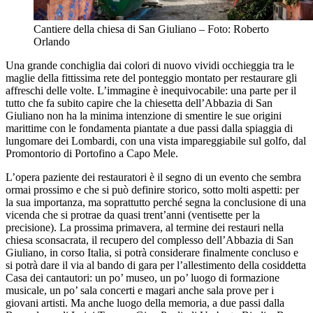
Cantiere della chiesa di San Giuliano – Foto: Roberto 
Orlando
Una grande conchiglia dai colori di nuovo vividi occhieggia tra le
maglie della fittissima rete del ponteggio montato per restaurare gli
affreschi delle volte. L’immagine è inequivocabile: una parte per il
tutto che fa subito capire che la chiesetta dell’Abbazia di San
Giuliano non ha la minima intenzione di smentire le sue origini
marittime con le fondamenta piantate a due passi dalla spiaggia di
lungomare dei Lombardi, con una vista impareggiabile sul golfo, dal
Promontorio di Portofino a Capo Mele.
L’opera paziente dei restauratori è il segno di un evento che sembra
ormai prossimo e che si può definire storico, sotto molti aspetti: per
la sua importanza, ma soprattutto perché segna la conclusione di una
vicenda che si protrae da quasi trent’anni (ventisette per la
precisione). La prossima primavera, al termine dei restauri nella
chiesa sconsacrata, il recupero del complesso dell’Abbazia di San
Giuliano, in corso Italia, si potrà considerare finalmente concluso e
si potrà dare il via al bando di gara per l’allestimento della cosiddetta
Casa dei cantautori: un po’ museo, un po’ luogo di formazione
musicale, un po’ sala concerti e magari anche sala prove per i
giovani artisti. Ma anche luogo della memoria, a due passi dalla