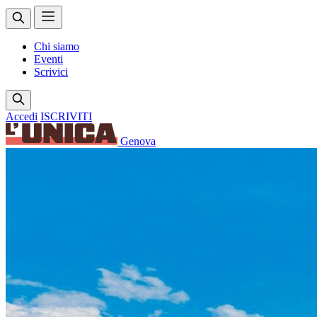
Chi siamo
Eventi
Scrivici
Accedi
ISCRIVITI
Genova