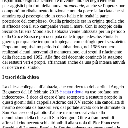
risparmiato dagli sbancamenti e divenne uno dei degli elementi
paesaggistici più forti della nuova
promenade
, anche se l’operazione
comportò un ribaltamento funzionale non da poco: la facciata che si
ammira oggi passeggiando in corso Italia è in realtà la parte
posteriore del complesso. Quella principale era in origine quella che
si affaccia con il suo campanile verso il mare. Con lo scoppio della
Seconda Guerra Mondiale, l’abbazia venne utilizzata per un periodo
dalla Croce Rossa e poi occupata dalle truppe tedesche. Finita la
guerra, per qualche tempo fu impiegata come rifugio per i senzatetto.
Dopo un lunghissimo periodo di abbandono, nel 1986 vennero
realizzati alcuni interventi di manutenzione, cui seguì il rifacimento
della facciata nel 1992. Alla fine del decennio cominciò la stagione
dei restauri veri e propri, affiancanti anche da una più intensa attività
di ricerca e di studio.
I tesori della chiesa
La chiesa collegata all’abbazia, che con decreto del cardinal Angelo
Bagnasco del 18 febbraio 2015
è stata ridotta
«a uso profano non
indecoroso», è ricca di opere d’arte sottoposte a restauro proprio in
questi giorni: dalla cappella Adorno del XV secolo alla cancellata di
marmo decorata da bassorilievi; dal portale arcato con le stimmate di
San Francesco al paliotto d’altare marmoreo salvato dalla
demolizione della chiesa di San Benigno. Oltre a frammenti di
affreschi cinquecenteschi attribuibili alla scuola di Pier Francesco
Sacchi o di Lorenzo Fasolo, la Soprintendenza sta recuperando le