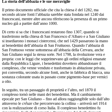
La storia dell’abbazia e le sue meraviglie
Il primo documento ufficiale che cita la chiesa è del 1282, ma
secondo alcune fonti l’abbazia sarebbe stata fondata nel 1240 dai
francescani, mentre altre ancora riferiscono la presenza di un primo
nucleo già a partire dall’anno 1000.
Di certo si sa che i francescani restarono fino 1307, quando si
trasferirono nella chiesa di San Francesco d’Albaro e a San Giuliano
si insediarono i monaci cistercensi, che nel 1429 passarono la mano
ai benedettini dell’abbazia di San Fruttuoso. Quando l’abbazia di
San Fruttuoso venne sottomessa all’abbazia della Cervara
,
anche
San Giuliano seguì la stessa sorte. Nel 1798, la rivoluzione vera e
propria: con le leggi che sopprimevano gli ordini religiosi emanate
dalla Repubblica Ligure, i benedettini dovettero abbandonare il
complesso, che venne venduto e trasformato in abitazione privata,
poi convertita, secondo alcune fonti, anche in fabbrica di biacca, una
sostanza colorante usata in passato come pigmento-base per vernici
a olio.
In seguito, tra un passaggio di proprietà e l’altro, nel 1870 il
complesso tornò nelle mani dei benedettini. Ma il cambiamento
epocale per San Giuliano – fino ad allora raggiungibile solo dall’alto
attraverso le
crêuze
che percorrevano la collina – arriverà nel 1914
con la realizzazione di corso Italia. Il complesso benedettino fu