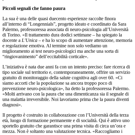
Piccoli segnali che fanno paura
La sua è una delle quasi duecento esperienze raccolte finora
all’interno di “Longennials”, progetto ideato e coordinato da Sara
Palermo, professoressa associata di neuro-psicologia all’Università
di Torino. «Il trattamento dura dodici settimane – ha spiegato la
docente a
L’Unica
– e ha lo scopo di aumentare attenzione, memoria
e regolazione emotiva. Al termine non solo vediamo un
miglioramento ai test neuro-psicologici ma anche una sorta di
“ringiovanimento” dell’eccitabilità corticale».
L’iniziativa è nata due anni fa con un intento preciso: fare ricerca di
tipo sociale sul territorio e, contemporaneamente, offrire un servizio
gratuito di monitoraggio della salute cognitiva agli over 60. «Ci
siamo accorti che la popolazione sa ancora troppo poco di
prevenzione neuro-psicologica», ha detto la professoressa Palermo.
«Molti arrivano con la paura che una dimenticanza sia il segnale di
una malattia irreversibile. Noi lavoriamo prima che la paura diventi
diagnosi».
Il progetto è costruito in collaborazione con l’Università della terza
età, luogo di formazione permanente e di socialità. Qui è attivo uno
sportello gratuito che garantisce una prima visita di circa un’ora e
mezza. Non è soltanto una valutazione tecnica. «Raccogliamo i