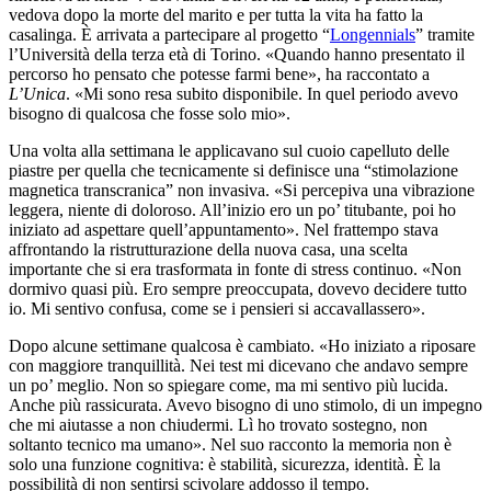
vedova dopo la morte del marito e per tutta la vita ha fatto la
casalinga. È arrivata a partecipare al progetto “
Longennials
” tramite
l’Università della terza età di Torino. «Quando hanno presentato il
percorso ho pensato che potesse farmi bene», ha raccontato a
L’Unica
. «Mi sono resa subito disponibile. In quel periodo avevo
bisogno di qualcosa che fosse solo mio».
Una volta alla settimana le applicavano sul cuoio capelluto delle
piastre per quella che tecnicamente si definisce una “stimolazione
magnetica transcranica” non invasiva. «Si percepiva una vibrazione
leggera, niente di doloroso. All’inizio ero un po’ titubante, poi ho
iniziato ad aspettare quell’appuntamento». Nel frattempo stava
affrontando la ristrutturazione della nuova casa, una scelta
importante che si era trasformata in fonte di stress continuo. «Non
dormivo quasi più. Ero sempre preoccupata, dovevo decidere tutto
io. Mi sentivo confusa, come se i pensieri si accavallassero».
Dopo alcune settimane qualcosa è cambiato. «Ho iniziato a riposare
con maggiore tranquillità. Nei test mi dicevano che andavo sempre
un po’ meglio. Non so spiegare come, ma mi sentivo più lucida.
Anche più rassicurata. Avevo bisogno di uno stimolo, di un impegno
che mi aiutasse a non chiudermi. Lì ho trovato sostegno, non
soltanto tecnico ma umano». Nel suo racconto la memoria non è
solo una funzione cognitiva: è stabilità, sicurezza, identità. È la
possibilità di non sentirsi scivolare addosso il tempo.