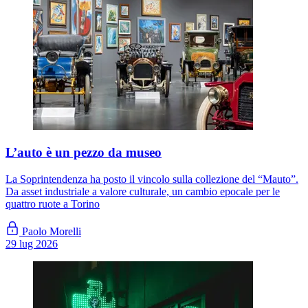
L’auto è un pezzo da museo
La Soprintendenza ha posto il vincolo sulla collezione del “Mauto”.
Da asset industriale a valore culturale, un cambio epocale per le
quattro ruote a Torino
Paolo Morelli
29 lug 2026