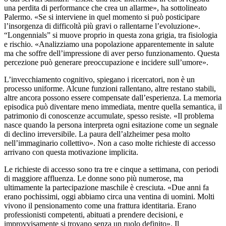
una perdita di performance che crea un allarme», ha sottolineato
Palermo. «Se si interviene in quel momento si può posticipare
l’insorgenza di difficoltà più gravi o rallentarne l’evoluzione».
“Longennials” si muove proprio in questa zona grigia, tra fisiologia
e rischio. «Analizziamo una popolazione apparentemente in salute
ma che soffre dell’impressione di aver perso funzionamento. Questa
percezione può generare preoccupazione e incidere sull’umore».
L’invecchiamento cognitivo, spiegano i ricercatori, non è un
processo uniforme. Alcune funzioni rallentano, altre restano stabili,
altre ancora possono essere compensate dall’esperienza. La memoria
episodica può diventare meno immediata, mentre quella semantica, il
patrimonio di conoscenze accumulate, spesso resiste. «Il problema
nasce quando la persona interpreta ogni esitazione come un segnale
di declino irreversibile. La paura dell’alzheimer pesa molto
nell’immaginario collettivo». Non a caso molte richieste di accesso
arrivano con questa motivazione implicita.
Le richieste di accesso sono tra tre e cinque a settimana, con periodi
di maggiore affluenza. Le donne sono più numerose, ma
ultimamente la partecipazione maschile è cresciuta. «Due anni fa
erano pochissimi, oggi abbiamo circa una ventina di uomini. Molti
vivono il pensionamento come una frattura identitaria. Erano
professionisti competenti, abituati a prendere decisioni, e
improvvisamente si trovano senza un ruolo definito». Il