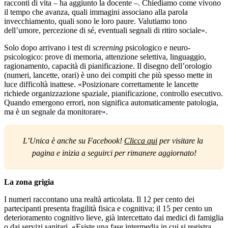
racconti di vita – ha aggiunto la docente –. Chiediamo come vivono
il tempo che avanza, quali immagini associano alla parola
invecchiamento, quali sono le loro paure. Valutiamo tono
dell’umore, percezione di sé, eventuali segnali di ritiro sociale».
Solo dopo arrivano i test di
screening
psicologico e neuro-
psicologico: prove di memoria, attenzione selettiva, linguaggio,
ragionamento, capacità di pianificazione. Il disegno dell’orologio
(numeri, lancette, orari) è uno dei compiti che più spesso mette in
luce difficoltà inattese. «Posizionare correttamente le lancette
richiede organizzazione spaziale, pianificazione, controllo esecutivo.
Quando emergono errori, non significa automaticamente patologia,
ma è un segnale da monitorare».
L’Unica è anche su Facebook! 
Clicca qui
 per visitare la 
pagina e inizia a seguirci per rimanere aggiornato!
La zona grigia
I numeri raccontano una realtà articolata. Il 12 per cento dei
partecipanti presenta fragilità fisica e cognitiva; il 15 per cento un
deterioramento cognitivo lieve, già intercettato dai medici di famiglia
o dai servizi sanitari. «Esiste una fase intermedia in cui si registra