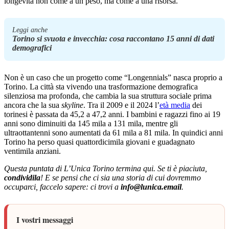
longevità non come a un peso, ma come a una risorsa.
Leggi anche
Torino si svuota e invecchia: cosa raccontano 15 anni di dati
demografici
Non è un caso che un progetto come “Longennials” nasca proprio a
Torino. La città sta vivendo una trasformazione demografica
silenziosa ma profonda, che cambia la sua struttura sociale prima
ancora che la sua
skyline
. Tra il 2009 e il 2024 l’
età media
dei
torinesi è passata da 45,2 a 47,2 anni. I bambini e ragazzi fino ai 19
anni sono diminuiti da 145 mila a 131 mila, mentre gli
ultraottantenni sono aumentati da 61 mila a 81 mila. In quindici anni
Torino ha perso quasi quattordicimila giovani e guadagnato
ventimila anziani.
Questa puntata di L’Unica Torino termina qui. Se ti è piaciuta,
condividila
! E se pensi che ci sia una storia di cui dovremmo
occuparci, faccelo sapere: ci trovi a
info@lunica.email
.
I vostri messaggi