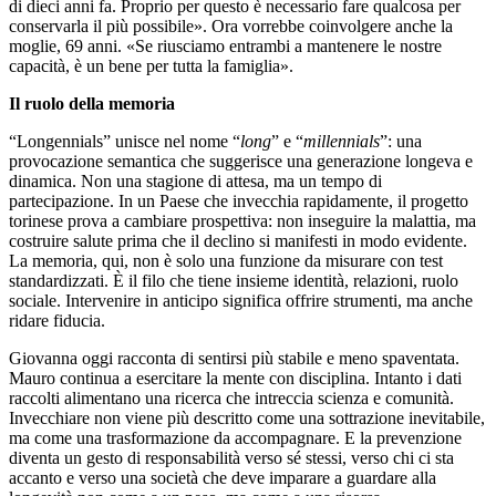
di dieci anni fa. Proprio per questo è necessario fare qualcosa per
conservarla il più possibile». Ora vorrebbe coinvolgere anche la
moglie, 69 anni. «Se riusciamo entrambi a mantenere le nostre
capacità, è un bene per tutta la famiglia».
Il ruolo della memoria
“Longennials” unisce nel nome “
long
” e “
millennials
”: una
provocazione semantica che suggerisce una generazione longeva e
dinamica. Non una stagione di attesa, ma un tempo di
partecipazione. In un Paese che invecchia rapidamente, il progetto
torinese prova a cambiare prospettiva: non inseguire la malattia, ma
costruire salute prima che il declino si manifesti in modo evidente.
La memoria, qui, non è solo una funzione da misurare con test
standardizzati. È il filo che tiene insieme identità, relazioni, ruolo
sociale. Intervenire in anticipo significa offrire strumenti, ma anche
ridare fiducia.
Giovanna oggi racconta di sentirsi più stabile e meno spaventata.
Mauro continua a esercitare la mente con disciplina. Intanto i dati
raccolti alimentano una ricerca che intreccia scienza e comunità.
Invecchiare non viene più descritto come una sottrazione inevitabile,
ma come una trasformazione da accompagnare. E la prevenzione
diventa un gesto di responsabilità verso sé stessi, verso chi ci sta
accanto e verso una società che deve imparare a guardare alla