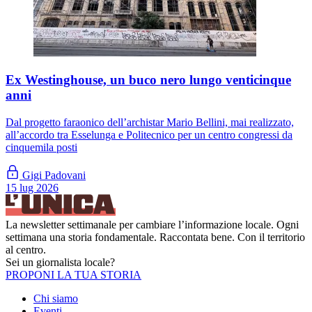
Ex Westinghouse, un buco nero lungo venticinque
anni
Dal progetto faraonico dell’archistar Mario Bellini, mai realizzato,
all’accordo tra Esselunga e Politecnico per un centro congressi da
cinquemila posti
Gigi Padovani
15 lug 2026
La newsletter settimanale per cambiare l’informazione locale. Ogni
settimana una storia fondamentale. Raccontata bene. Con il territorio
al centro.
Sei un giornalista locale?
PROPONI LA TUA STORIA
Chi siamo
Eventi