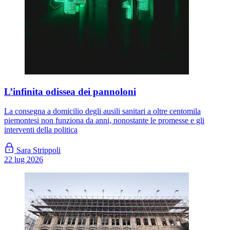
L’infinita odissea dei pannoloni
La consegna a domicilio degli ausili sanitari a oltre centomila
piemontesi non funziona da anni, nonostante le promesse e gli
interventi della politica
Sara Strippoli
22 lug 2026