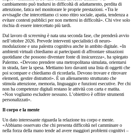
cambiamento può tradursi in difficoltà di adattamento, perdita di
attenzione, fatica nel monitorare le proprie prestazioni. «Tra le
avvisaglie che intercettiamo ci sono ritiro sociale, apatia, tendenza a
evitare contesti pubblici per non mettersi in difficoltà». Chi vive solo
rischia di essere intercettato più tardi.
Dal lavoro di
screening
è nata una seconda fase, che prenderà avvio
nell’ottobre 2026. Prevede interventi specialistici di neuro-
modulazione e una palestra cognitiva anche in ambito digitale. «In
ambienti virtuali chiediamo ai partecipanti di affrontare situazioni
quotidiane che possono diventare fonte di insicurezza», ha spiegato
Palermo. «Devono prendere una metropolitana simulata, orientarsi
in strada, fare la spesa. Mettiamo loro davanti una lista di oggetti che
poi scompare e chiediamo di ricordarla. Devono trovare e ritrovare
elementi, gestire distrattori». È un allenamento strutturato che
stimola attenzione, memoria, linguaggio e funzioni esecutive. Per chi
non ha competenze digitali restano le attività con carta e matita.
«Non vogliamo escludere nessuno. L’obiettivo è offrire strumenti
personalizzati».
Il corpo e la mente
Un dato interessante riguarda la relazione tra corpo e mente.
«Abbiamo osservato che chi presenta difficoltà nel camminare o
nella forza della mano tende ad avere maggiori problemi cognitivi –