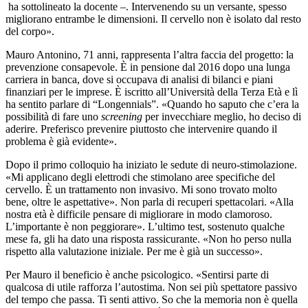
ha sottolineato la docente –. Intervenendo su un versante, spesso
migliorano entrambe le dimensioni. Il cervello non è isolato dal resto
del corpo».
Mauro Antonino, 71 anni, rappresenta l’altra faccia del progetto: la
prevenzione consapevole. È in pensione dal 2016 dopo una lunga
carriera in banca, dove si occupava di analisi di bilanci e piani
finanziari per le imprese. È iscritto all’Università della Terza Età e lì
ha sentito parlare di “Longennials”. «Quando ho saputo che c’era la
possibilità di fare uno
screening
per invecchiare meglio, ho deciso di
aderire. Preferisco prevenire piuttosto che intervenire quando il
problema è già evidente».
Dopo il primo colloquio ha iniziato le sedute di neuro-stimolazione.
«Mi applicano degli elettrodi che stimolano aree specifiche del
cervello. È un trattamento non invasivo. Mi sono trovato molto
bene, oltre le aspettative». Non parla di recuperi spettacolari. «Alla
nostra età è difficile pensare di migliorare in modo clamoroso.
L’importante è non peggiorare». L’ultimo test, sostenuto qualche
mese fa, gli ha dato una risposta rassicurante. «Non ho perso nulla
rispetto alla valutazione iniziale. Per me è già un successo».
Per Mauro il beneficio è anche psicologico. «Sentirsi parte di
qualcosa di utile rafforza l’autostima. Non sei più spettatore passivo
del tempo che passa. Ti senti attivo. So che la memoria non è quella