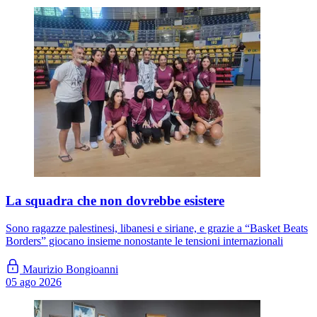
La squadra che non dovrebbe esistere
Sono ragazze palestinesi, libanesi e siriane, e grazie a “Basket Beats
Borders” giocano insieme nonostante le tensioni internazionali
Maurizio Bongioanni
05 ago 2026