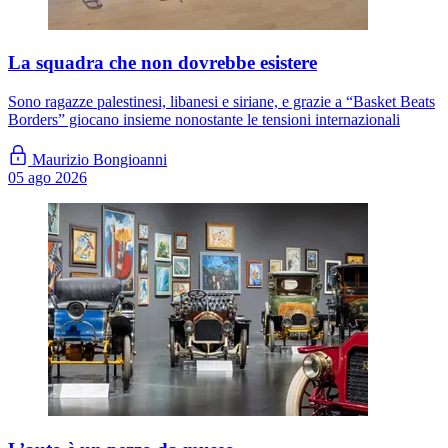
La squadra che non dovrebbe esistere
Sono ragazze palestinesi, libanesi e siriane, e grazie a “Basket Beats
Borders” giocano insieme nonostante le tensioni internazionali
Maurizio Bongioanni
05 ago 2026