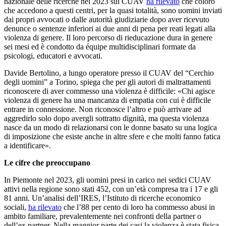
nazionale delle ricerche nel 2023 sui CUAV
ha rilevato
che coloro
che accedono a questi centri, per la quasi totalità, sono uomini inviati
dai propri avvocati o dalle autorità giudiziarie dopo aver ricevuto
denunce o sentenze inferiori ai due anni di pena per reati legati alla
violenza di genere. Il loro percorso di rieducazione dura in genere
sei mesi ed è condotto da équipe multidisciplinari formate da
psicologi, educatori e avvocati.
Davide Bertolino, a lungo operatore presso il CUAV del “Cerchio
degli uomini” a Torino, spiega che per gli autori di maltrattamenti
riconoscere di aver commesso una violenza è difficile: «Chi agisce
violenza di genere ha una mancanza di empatia con cui è difficile
entrare in connessione. Non riconosce l’altro e può arrivare ad
aggredirlo solo dopo avergli sottratto dignità, ma questa violenza
nasce da un modo di relazionarsi con le donne basato su una logica
di imposizione che esiste anche in altre sfere e che molti fanno fatica
a identificare».
Le cifre che preoccupano
In Piemonte nel 2023, gli uomini presi in carico nei sedici CUAV
attivi nella regione sono stati 452, con un’età compresa tra i 17 e gli
81 anni. Un’analisi dell’IRES, l’Istituto di ricerche economico
sociali,
ha rilevato
che l’88 per cento di loro ha commesso abusi in
ambito familiare, prevalentemente nei confronti della partner o
dell’ex partner. Nella maggior parte dei casi la violenza è stata fisica