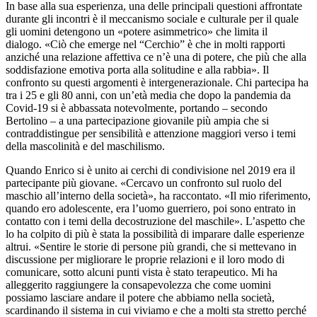
In base alla sua esperienza, una delle principali questioni affrontate
durante gli incontri è il meccanismo sociale e culturale per il quale
gli uomini detengono un «potere asimmetrico» che limita il
dialogo. «Ciò che emerge nel “Cerchio” è che in molti rapporti
anziché una relazione affettiva ce n’è una di potere, che più che alla
soddisfazione emotiva porta alla solitudine e alla rabbia». Il
confronto su questi argomenti è intergenerazionale. Chi partecipa ha
tra i 25 e gli 80 anni, con un’età media che dopo la pandemia da
Covid-19 si è abbassata notevolmente, portando – secondo
Bertolino – a una partecipazione giovanile più ampia che si
contraddistingue per sensibilità e attenzione maggiori verso i temi
della mascolinità e del maschilismo.
Quando Enrico si è unito ai cerchi di condivisione nel 2019 era il
partecipante più giovane. «Cercavo un confronto sul ruolo del
maschio all’interno della società», ha raccontato. «Il mio riferimento,
quando ero adolescente, era l’uomo guerriero, poi sono entrato in
contatto con i temi della decostruzione del maschile». L’aspetto che
lo ha colpito di più è stata la possibilità di imparare dalle esperienze
altrui. «Sentire le storie di persone più grandi, che si mettevano in
discussione per migliorare le proprie relazioni e il loro modo di
comunicare, sotto alcuni punti vista è stato terapeutico. Mi ha
alleggerito raggiungere la consapevolezza che come uomini
possiamo lasciare andare il potere che abbiamo nella società,
scardinando il sistema in cui viviamo e che a molti sta stretto perché