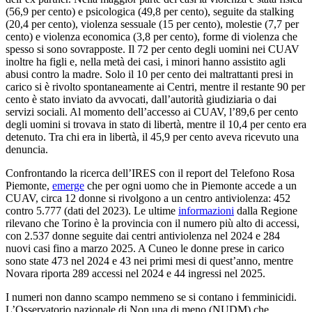
(56,9 per cento) e psicologica (49,8 per cento), seguite da stalking
(20,4 per cento), violenza sessuale (15 per cento), molestie (7,7 per
cento) e violenza economica (3,8 per cento), forme di violenza che
spesso si sono sovrapposte. Il 72 per cento degli uomini nei CUAV
inoltre ha figli e, nella metà dei casi, i minori hanno assistito agli
abusi contro la madre. Solo il 10 per cento dei maltrattanti presi in
carico si è rivolto spontaneamente ai Centri, mentre il restante 90 per
cento è stato inviato da avvocati, dall’autorità giudiziaria o dai
servizi sociali. Al momento dell’accesso ai CUAV, l’89,6 per cento
degli uomini si trovava in stato di libertà, mentre il 10,4 per cento era
detenuto. Tra chi era in libertà, il 45,9 per cento aveva ricevuto una
denuncia.
Confrontando la ricerca dell’IRES con il report del Telefono Rosa
Piemonte,
emerge
che per ogni uomo che in Piemonte accede a un
CUAV, circa 12 donne si rivolgono a un centro antiviolenza: 452
contro 5.777 (dati del 2023). Le ultime
informazioni
dalla Regione
rilevano che Torino è la provincia con il numero più alto di accessi,
con 2.537 donne seguite dai centri antiviolenza nel 2024 e 284
nuovi casi fino a marzo 2025. A Cuneo le donne prese in carico
sono state 473 nel 2024 e 43 nei primi mesi di quest’anno, mentre
Novara riporta 289 accessi nel 2024 e 44 ingressi nel 2025.
I numeri non danno scampo nemmeno se si contano i femminicidi.
L’Osservatorio nazionale di Non una di meno
(NUDM)
che