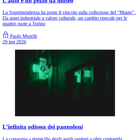
L’auto è un pezzo da museo
La Soprintendenza ha posto il vincolo sulla collezione del “Mauto”.
Da asset industriale a valore culturale, un cambio epocale per le
quattro ruote a Torino
Paolo Morelli
29 lug 2026
L’infinita odissea dei pannoloni
La consegna a domicilio degli ausili sanitari a oltre centomila