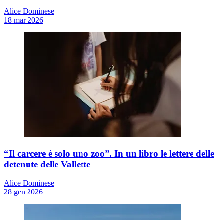
Alice Dominese
18 mar 2026
“Il carcere è solo uno zoo”. In un libro le lettere delle
detenute delle Vallette
Alice Dominese
28 gen 2026