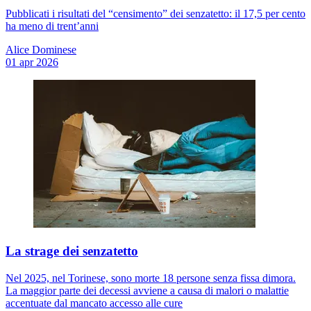
Pubblicati i risultati del “censimento” dei senzatetto: il 17,5 per cento
ha meno di trent’anni
Alice Dominese
01 apr 2026
La strage dei senzatetto
Nel 2025, nel Torinese, sono morte 18 persone senza fissa dimora.
La maggior parte dei decessi avviene a causa di malori o malattie
accentuate dal mancato accesso alle cure