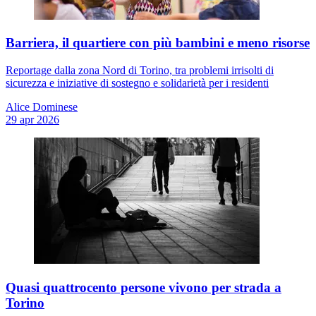
Barriera, il quartiere con più bambini e meno risorse
Reportage dalla zona Nord di Torino, tra problemi irrisolti di
sicurezza e iniziative di sostegno e solidarietà per i residenti
Alice Dominese
29 apr 2026
Quasi quattrocento persone vivono per strada a
Torino