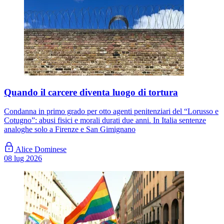
Quando il carcere diventa luogo di tortura
Condanna in primo grado per otto agenti penitenziari del “Lorusso e
Cotugno”: abusi fisici e morali durati due anni. In Italia sentenze
analoghe solo a Firenze e San Gimignano
Alice Dominese
08 lug 2026