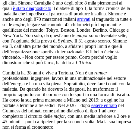
gli altri. Simone Carniglia è uno degli oltre 8 mila piemontesi ai
quali
è stato diagnosticato
il diabete di tipo 1, la forma cronica della
malattia che impedisce al pancreas di produrre insulina. Simone è
anche uno degli 870 maratoneti italiani
arrivati
al traguardo in tutte e
sei le
major
, le gare sui canonici 42 chilometri più importanti e
qualificate del mondo: Tokyo, Boston, Londra, Berlino, Chicago e
New York. Non solo, da quest’anno le
major
sono diventate sette,
con l’aggiunta della prova di Sydney. Il 31 agosto scorso, Simone
era lì, dall’altra parte del mondo, a sfidare i propri limiti e quelli
dell’organizzazione sportiva internazionale. E il bello è che sta
vincendo. «Non corro per essere primo. Corro perché voglio
dimostrare che si può fare», ha detto a
L’Unica
.
Carniglia ha 38 anni e vive a Tortona. Non è un
runner
professionista: ingegnere, lavora in una multinazionale nel settore
dell’energia e ha una vita piena. Soprattutto, deve fare i conti con la
malattia. Da quando ha ricevuto la diagnosi, ha trasformato il
proprio rapporto con il corpo e con lo sport in una forma di riscatto.
Ha corso la sua prima maratona a Milano nel 2019: a oggi ne ha
portate a termine altre sedici. Nel 2026 – dopo
essere entrato
nel
Guinness dei primati
come primo diabetico di tipo 1 ad aver
completato il circuito delle
major
, con una media inferiore a 2 ore e
45 minuti – punta a ripetersi per la seconda volta. Ma la sua impresa
non si ferma al cronometro.