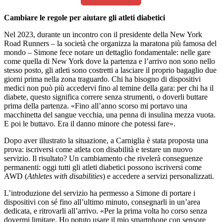
Cambiare le regole per aiutare gli atleti diabetici
Nel 2023, durante un incontro con il presidente della New York
Road Runners
–
la società che organizza la maratona più famosa del
mondo – Simone fece notare un dettaglio fondamentale: nelle gare
come quella di New York dove la partenza e l’arrivo non sono nello
stesso posto, gli atleti sono costretti a lasciare il proprio bagaglio due
giorni prima nella zona traguardo. Chi ha bisogno di dispositivi
medici non può più accedervi fino al temine della gara: per chi ha il
diabete, questo significa correre senza strumenti, o doverli buttare
prima della partenza. «Fino all’anno scorso mi portavo una
macchinetta del sangue vecchia, una penna di insulina mezza vuota.
E poi le buttavo. Era il danno minore che potessi fare».
Dopo aver illustrato la situazione, a Carniglia è stata proposta una
prova: iscriversi come atleta con disabilità e testare un nuovo
servizio. Il risultato? Un cambiamento che rivelerà conseguenze
permanenti: oggi tutti gli atleti diabetici possono iscriversi come
AWD (
Athletes with disabilities
) e accedere a servizi personalizzati.
L’introduzione del servizio ha permesso a Simone di portare i
dispositivi con sé fino all’ultimo minuto, consegnarli in un’area
dedicata, e ritrovarli all’arrivo. «Per la prima volta ho corso senza
dovermi limitare. Ho potuto usare il mio smartphone con sensore