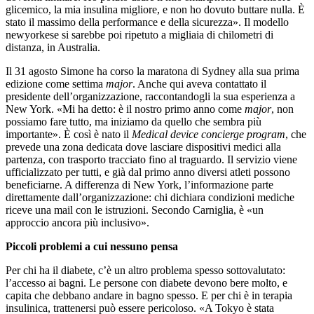
glicemico, la mia insulina migliore, e non ho dovuto buttare nulla. È
stato il massimo della performance e della sicurezza». Il modello
newyorkese si sarebbe poi ripetuto a migliaia di chilometri di
distanza, in Australia.
Il 31 agosto Simone ha corso la maratona di Sydney alla sua prima
edizione come settima
major
. Anche qui aveva contattato il
presidente dell’organizzazione, raccontandogli la sua esperienza a
New York. «Mi ha detto: è il nostro primo anno come
major
, non
possiamo fare tutto, ma iniziamo da quello che sembra più
importante». È così è nato il
Medical device concierge program
, che
prevede una zona dedicata dove lasciare dispositivi medici alla
partenza, con trasporto tracciato fino al traguardo. Il servizio viene
ufficializzato per tutti, e già dal primo anno diversi atleti possono
beneficiarne. A differenza di New York, l’informazione parte
direttamente dall’organizzazione: chi dichiara condizioni mediche
riceve una mail con le istruzioni. Secondo Carniglia, è «un
approccio ancora più inclusivo».
Piccoli problemi a cui nessuno pensa
Per chi ha il diabete, c’è un altro problema spesso sottovalutato:
l’accesso ai bagni. Le persone con diabete devono bere molto, e
capita che debbano andare in bagno spesso. E per chi è in terapia
insulinica, trattenersi può essere pericoloso. «A Tokyo è stata