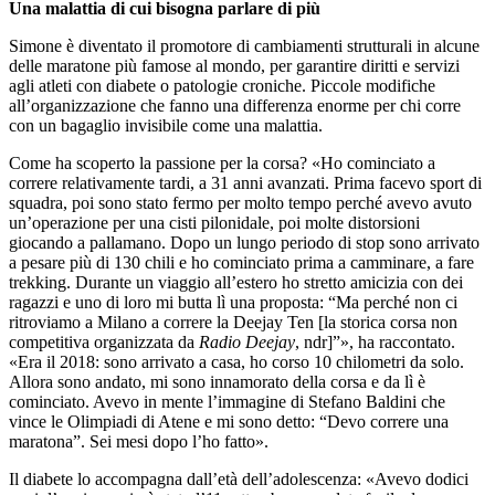
Una malattia di cui bisogna parlare di più
Simone è diventato il promotore di cambiamenti strutturali in alcune
delle maratone più famose al mondo, per garantire diritti e servizi
agli atleti con diabete o patologie croniche. Piccole modifiche
all’organizzazione che fanno una differenza enorme per chi corre
con un bagaglio invisibile come una malattia.
Come ha scoperto la passione per la corsa? «Ho cominciato a
correre relativamente tardi, a 31 anni avanzati. Prima facevo sport di
squadra, poi sono stato fermo per molto tempo perché avevo avuto
un’operazione per una cisti pilonidale, poi molte distorsioni
giocando a pallamano. Dopo un lungo periodo di stop sono arrivato
a pesare più di 130 chili e ho cominciato prima a camminare, a fare
trekking. Durante un viaggio all’estero ho stretto amicizia con dei
ragazzi e uno di loro mi butta lì una proposta: “Ma perché non ci
ritroviamo a Milano a correre la Deejay Ten [la storica corsa non
competitiva organizzata da
Radio Deejay
, ndr]”», ha raccontato.
«Era il 2018: sono arrivato a casa, ho corso 10 chilometri da solo.
Allora sono andato, mi sono innamorato della corsa e da lì è
cominciato. Avevo in mente l’immagine di Stefano Baldini che
vince le Olimpiadi di Atene e mi sono detto: “Devo correre una
maratona”. Sei mesi dopo l’ho fatto».
Il diabete lo accompagna dall’età dell’adolescenza: «Avevo dodici