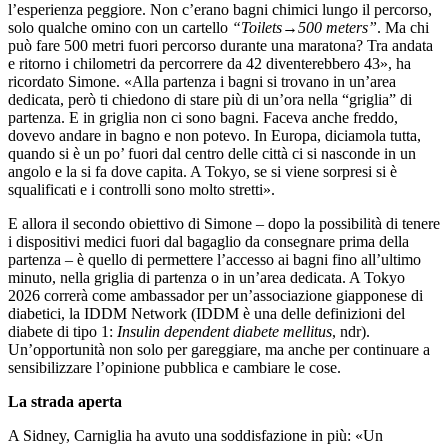
l’esperienza peggiore. Non c’erano bagni chimici lungo il percorso,
solo qualche omino con un cartello
“Toilets→500 meters”
. Ma chi
può fare 500 metri fuori percorso durante una maratona? Tra andata
e ritorno i chilometri da percorrere da 42 diventerebbero 43», ha
ricordato Simone. «Alla partenza i bagni si trovano in un’area
dedicata, però ti chiedono di stare più di un’ora nella “griglia” di
partenza. E in griglia non ci sono bagni. Faceva anche freddo,
dovevo andare in bagno e non potevo. In Europa, diciamola tutta,
quando si è un po’ fuori dal centro delle città ci si nasconde in un
angolo e la si fa dove capita. A Tokyo, se si viene sorpresi si è
squalificati e i controlli sono molto stretti».
E allora il secondo obiettivo di Simone – dopo la possibilità di tenere
i dispositivi medici fuori dal bagaglio da consegnare prima della
partenza – è quello di permettere l’accesso ai bagni fino all’ultimo
minuto, nella griglia di partenza o in un’area dedicata. A Tokyo
2026 correrà come ambassador per un’associazione giapponese di
diabetici, la IDDM Network (IDDM è una delle definizioni del
diabete di tipo 1:
Insulin dependent diabete mellitus
, ndr).
Un’opportunità non solo per gareggiare, ma anche per continuare a
sensibilizzare l’opinione pubblica e cambiare le cose.
La strada aperta
A Sidney, Carniglia ha avuto una soddisfazione in più: «Un