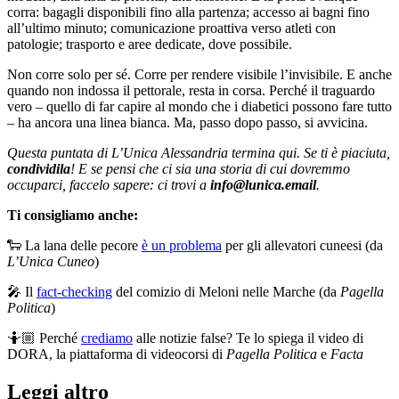
corra: bagagli disponibili fino alla partenza; accesso ai bagni fino
all’ultimo minuto; comunicazione proattiva verso atleti con
patologie; trasporto e aree dedicate, dove possibile.
Non corre solo per sé. Corre per rendere visibile l’invisibile. E anche
quando non indossa il pettorale, resta in corsa. Perché il traguardo
vero – quello di far capire al mondo che i diabetici possono fare tutto
– ha ancora una linea bianca. Ma, passo dopo passo, si avvicina.
Questa puntata di L’Unica Alessandria termina qui. Se ti è piaciuta,
condividila
! E se pensi che ci sia una storia di cui dovremmo
occuparci, faccelo sapere: ci trovi a
info@lunica.email
.
Ti consigliamo anche:
🐑 La lana delle pecore
è un problema
per gli allevatori cuneesi (da
L’Unica Cuneo
)
🎤 Il
fact-checking
del comizio di Meloni nelle Marche (da
Pagella
Politica
)
🤷🏼 Perché
crediamo
alle notizie false? Te lo spiega il video di
DORA, la piattaforma di videocorsi di
Pagella Politica
e
Facta
Leggi altro