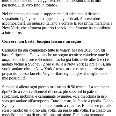
tutto quello che ho in viaggi, iscrizioni, attrezzatura. È la mia
passione. E la vivo fino in fondo».
Nel frattempo continua a supportare altri atleti con il diabete,
soprattutto i più giovani o appena diagnosticati. A novembre
accompagnerà un ragazzo italiano a correre la sua prima maratona a
New York, che sfrutterà proprio i servizi che Simone ha contribuito
a introdurre.
Correre non basta: bisogna lasciare un segno
Carniglia ha già completato tutte le
major
. Ma nel 2026 non gli
basterà ripetersi. Coltiva anche un sogno tecnico: chiudere tutte le
major
sotto le 2 ore e 45 minuti. Lo ha già fatto nelle altre 5 e ci è
andato vicino a Sydney (2 ore e 46) e a New York (2 ore e 48), ma
vuole andare oltre. «New York è tosta, ma se riesco ad arrivare
preparato, posso farcela. Voglio rifare ogni
major
al meglio delle
mie possibilità».
Simone si allena ogni giorno mai meno di 50 minuti. La settimana
tipo? Circa cento chilometri di corsa, più sessioni in palestra,
stretching, mobilità, e camminate ovunque. «La macchina la uso
solo per andare all’aeroporto. Tutto il resto, lo faccio a piedi». Dopo
Sydney ha rallentato, ma ora è pronto a ripartire. E lo fa sempre allo
stesso modo: un giorno alla volta, un passo alla volta. Ha creato un
modello, una lista di priorità, una missione. E la porta ovunque