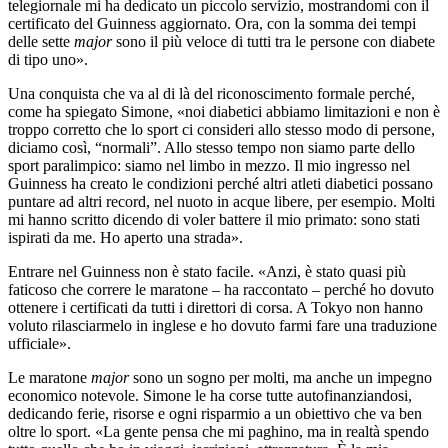
telegiornale mi ha dedicato un piccolo servizio, mostrandomi con il
certificato del Guinness aggiornato. Ora, con la somma dei tempi
delle sette
major
sono il più veloce di tutti tra le persone con diabete
di tipo uno».
Una conquista che va al di là del riconoscimento formale perché,
come ha spiegato Simone, «noi diabetici abbiamo limitazioni e non è
troppo corretto che lo sport ci consideri allo stesso modo di persone,
diciamo così, “normali”. Allo stesso tempo non siamo parte dello
sport paralimpico: siamo nel limbo in mezzo. Il mio ingresso nel
Guinness ha creato le condizioni perché altri atleti diabetici possano
puntare ad altri record, nel nuoto in acque libere, per esempio. Molti
mi hanno scritto dicendo di voler battere il mio primato: sono stati
ispirati da me. Ho aperto una strada».
Entrare nel Guinness
non è stato facile. «Anzi, è stato quasi più
faticoso che correre le maratone – ha raccontato – perché ho dovuto
ottenere i certificati da tutti i direttori di corsa. A Tokyo non hanno
voluto rilasciarmelo in inglese e ho dovuto farmi fare una traduzione
ufficiale».
Le maratone
major
sono un sogno per molti, ma anche un impegno
economico notevole. Simone le ha corse tutte autofinanziandosi,
dedicando ferie, risorse e ogni risparmio a un obiettivo che va ben
oltre lo sport. «La gente pensa che mi paghino, ma in realtà spendo