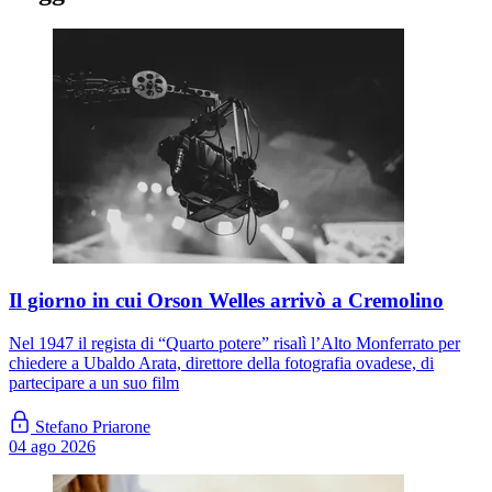
Il giorno in cui Orson Welles arrivò a Cremolino
Nel 1947 il regista di “Quarto potere” risalì l’Alto Monferrato per
chiedere a Ubaldo Arata, direttore della fotografia ovadese, di
partecipare a un suo film
Stefano Priarone
04 ago 2026