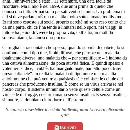
anni, l’anniversario è stato l’11 settembre, una data facile da
ricordare. Ma il mio è del 1999, due anni prima di quello che
conoscono tutti. Ormai sono passati ventisei anni». Un problema di
cui si deve parlare: «È una malattia molto sottostimata, moltissimo.
Io mi sono esposto sui social proprio perché mi sono reso conto che
da una parte, chi ce l’ha tende a limitarsi nello sport, nei viaggi, in
tutto e ha paura di vivere la propria vita; dall’altra, in molti la
sottovalutano, la conoscono poco».
Carniglia ha raccontato che spesso, quando si parla di diabete, lo si
confonde con il tipo due, il più diffuso, che però «è una malattia
totalmente diversa, una malattia che – per semplificare – è indotta da
una cattiva alimentazione, da poca attività fisica. E quindi spesso e
volentieri si dice, “vabbè, hai mangiato male, hai fatto poco, ti sei
preso il diabete”. In realtà la malattia di tipo uno è una malattia
autoimmune che può venire a qualsiasi età e colpisce le cellule del
pancreas che producono insulina. È come se un virus arrivasse nel
nostro corpo. Il sistema immunitario vede queste cellule come un
virus e le distrugge, così rimaniamo senza insulina. E senza insulina
si muore, la dobbiamo introdurre dall’esterno».
Se questa newsletter ti è stata inoltrata, puoi iscriverti cliccando
qui:
📨 Iscriviti