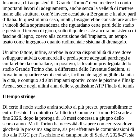
Insomma, chi acquisterà il “Grande Torino” deve mettere in conto
importanti lavori di adeguamento, anche senza la velleità di mettere
mano alla struttura, com’è invece accaduto a Bergamo e in altre parti
d’Italia. In quest’ultimo caso, infatti, bisognerebbe considerare anche
i vincoli della soprintendenza che riguardano certe parti dello stadio
e persino il terreno di gioco, sotto il quale esiste ancora un sistema di
fascine di legno, coevo alla costruzione dell’impianto, un tempo
usato come ingegnoso quanto rudimentale sistema di drenaggio.
Un altro fattore, infine, sarebbe la scarsa disponibilità di aree dove
sviluppare attività commerciali e predisporre adeguati parcheggi a
cui farebbe da contraltare, in positivo, la location privilegiata dello
stadio Grande Torino che, a differenza dello Juventus Stadium, si
trova in un quartiere semi centrale, facilmente raggiungibile da tutta
la città, e contiguo ad altri impianti sportivi come le piscine e l’Inalpi
Arena, sede negli ultimi anni delle seguitissime ATP Finals di tennis.
Il tempo stringe
Di certo il nodo stadio andrà sciolto al più presto, presumibilmente
entro l’estate. Il contratto d’affitto tra Comune e Torino FC scade a
fine 2026, dopo la proroga di 18 mesi concessa a giugno dello
scorso anno. Ma il Torino ha necessità di sapere con certezza dove
giocherà la prossima stagione, sia per effettuare le comunicazioni di
rito alla FIGC per l’iscrizione al campionato di Serie A 2026-27, sia