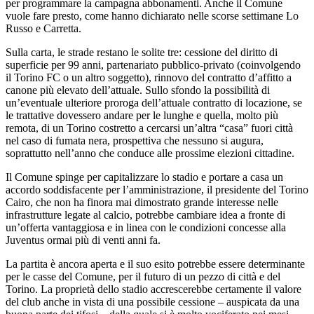
per programmare la campagna abbonamenti. Anche il Comune
vuole fare presto, come hanno dichiarato nelle scorse settimane Lo
Russo e Carretta.
Sulla carta, le strade restano le solite tre: cessione del diritto di
superficie per 99 anni, partenariato pubblico-privato (coinvolgendo
il Torino FC o un altro soggetto), rinnovo del contratto d’affitto a
canone più elevato dell’attuale. Sullo sfondo la possibilità di
un’eventuale ulteriore proroga dell’attuale contratto di locazione, se
le trattative dovessero andare per le lunghe e quella, molto più
remota, di un Torino costretto a cercarsi un’altra “casa” fuori città
nel caso di fumata nera, prospettiva che nessuno si augura,
soprattutto nell’anno che conduce alle prossime elezioni cittadine.
Il Comune spinge per capitalizzare lo stadio e portare a casa un
accordo soddisfacente per l’amministrazione, il presidente del Torino
Cairo, che non ha finora mai dimostrato grande interesse nelle
infrastrutture legate al calcio, potrebbe cambiare idea a fronte di
un’offerta vantaggiosa e in linea con le condizioni concesse alla
Juventus ormai più di venti anni fa.
La partita è ancora aperta e il suo esito potrebbe essere determinante
per le casse del Comune, per il futuro di un pezzo di città e del
Torino. La proprietà dello stadio accrescerebbe certamente il valore
del club anche in vista di una possibile cessione – auspicata da una