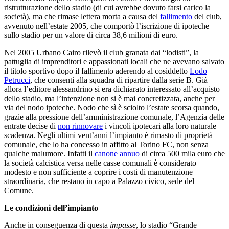
ristrutturazione dello stadio (di cui avrebbe dovuto farsi carico la
società), ma che rimase lettera morta a causa del
fallimento
del club,
avvenuto nell’estate 2005, che comportò l’iscrizione di ipoteche
sullo stadio per un valore di circa 38,6 milioni di euro.
Nel 2005 Urbano Cairo rilevò il club granata dai “lodisti”, la
pattuglia di imprenditori e appassionati locali che ne avevano salvato
il titolo sportivo dopo il fallimento aderendo al cosiddetto
Lodo
Petrucci
, che consentì alla squadra di ripartire dalla serie B. Già
allora l’editore alessandrino si era dichiarato interessato all’acquisto
dello stadio, ma l’intenzione non si è mai concretizzata, anche per
via del nodo ipoteche. Nodo che sì è sciolto l’estate scorsa quando,
grazie alla pressione dell’amministrazione comunale, l’Agenzia delle
entrate decise di
non rinnovare
i vincoli ipotecari alla loro naturale
scadenza. Negli ultimi vent’anni l’impianto è rimasto di proprietà
comunale, che lo ha concesso in affitto al Torino FC, non senza
qualche malumore. Infatti il
canone annuo
di circa 500 mila euro che
la società calcistica versa nelle casse comunali è considerato
modesto e non sufficiente a coprire i costi di manutenzione
straordinaria, che restano in capo a Palazzo civico, sede del
Comune.
Le condizioni dell’impianto
Anche in conseguenza di questa
impasse
, lo stadio “Grande