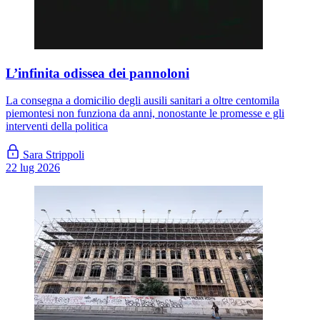
L’infinita odissea dei pannoloni
La consegna a domicilio degli ausili sanitari a oltre centomila
piemontesi non funziona da anni, nonostante le promesse e gli
interventi della politica
Sara Strippoli
22 lug 2026