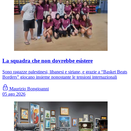
La squadra che non dovrebbe esistere
Sono ragazze palestinesi, libanesi e siriane, e grazie a “Basket Beats
Borders” giocano insieme nonostante le tensioni internazionali
Maurizio Bongioanni
05 ago 2026