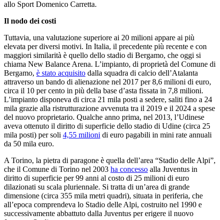
allo Sport Domenico Carretta.
Il nodo dei costi
Tuttavia, una valutazione superiore ai 20 milioni appare ai più
elevata per diversi motivi. In Italia, il precedente più recente e con
maggiori similarità è quello dello stadio di Bergamo, che oggi si
chiama New Balance Arena. L’impianto, di proprietà del Comune di
Bergamo,
è stato acquisito
dalla squadra di calcio dell’Atalanta
attraverso un bando di alienazione nel 2017 per 8,6 milioni di euro,
circa il 10 per cento in più della base d’asta fissata in 7,8 milioni.
L’impianto disponeva di circa 21 mila posti a sedere, saliti fino a 24
mila grazie alla ristrutturazione avvenuta tra il 2019 e il 2024 a spese
del nuovo proprietario. Qualche anno prima, nel 2013, l’Udinese
aveva ottenuto il diritto di superficie dello stadio di Udine (circa 25
mila posti) per soli
4,55 milioni
di euro pagabili in mini rate annuali
da 50 mila euro.
A Torino, la pietra di paragone è quella dell’area “Stadio delle Alpi”,
che il Comune di Torino nel 2003
ha concesso
alla Juventus in
diritto di superficie per 99 anni al costo di 25 milioni di euro
dilazionati su scala pluriennale. Si tratta di un’area di grande
dimensione (circa 355 mila metri quadri), situata in periferia, che
all’epoca comprendeva lo Stadio delle Alpi, costruito nel 1990 e
successivamente abbattuto dalla Juventus per erigere il nuovo