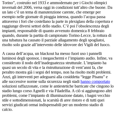
Torino”, costruito nel 1933 e ammodernato per i Giochi olimpici
invernali del 2006, versa oggi in condizioni tutt’altro che buone. Da
un lato c’è un tema di manutenzione carente, che emerge per
esempio nelle giornate di pioggia intensa, quando l’acqua passa
attraverso i fori che costellano la parte in plexiglass della copertura e
raggiunge diversi settori dello stadio. C’è poi l’obsolescenza degli
impianti, responsabile di quanto avvenuto domenica 8 febbraio
quando, durante la partita di campionato Torino-Lecce, la rottura di
una tubatura ha causato il parziale allagamento degli spogliatoi,
risolto solo grazie all’intervento delle idrovore dei Vigili del fuoco.
A causa dell’acqua, un blackout ha messo fuori uso i pannelli
luminosi degli sponsor, i megaschermi e l’impianto audio. Infine, va
considerato il nodo dell’inadeguatezza strutturale. L’impianto ha
quasi un secolo di vita e la ristrutturazione di vent’anni fa, che
peraltro mostra già i segni del tempo, non ha risolto molti problemi.
Anzi, gli interventi per adeguarsi alla cosiddetta “legge Pisanu” e
alle successive norme sulla sicurezza negli stadi
hanno comportato
soluzioni raffazzonate, come le antiestetiche barricate che cingono lo
stadio lungo corso Agnelli e via Filadelfia. A ciò si aggiungono altri
problemi, come l’impianto di illuminazione datato, i bagni vecchio
stile e sottodimensionati, la scarsità di aree ristoro e di tutti quei
servizi giudicati ormai indispensabili per un moderno stadio di
calcio.