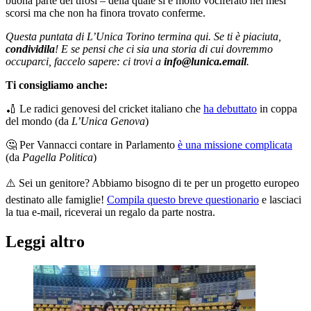
buona parte dei tifosi – della quale si è molto vociferato nei mesi
scorsi ma che non ha finora trovato conferme.
Questa puntata di L’Unica Torino termina qui. Se ti è piaciuta,
condividila
! E se pensi che ci sia una storia di cui dovremmo
occuparci, faccelo sapere: ci trovi a
info@lunica.email
.
Ti consigliamo anche:
🏏 Le radici genovesi del cricket italiano che
ha debuttato
in coppa
del mondo (da
L’Unica Genova
)
🤔 Per Vannacci contare in Parlamento
è una missione complicata
(da
Pagella Politica
)
⚠️ Sei un genitore? Abbiamo bisogno di te per un progetto europeo
destinato alle famiglie!
Compila questo breve questionario
e lasciaci
la tua e-mail, riceverai un regalo da parte nostra.
Leggi altro