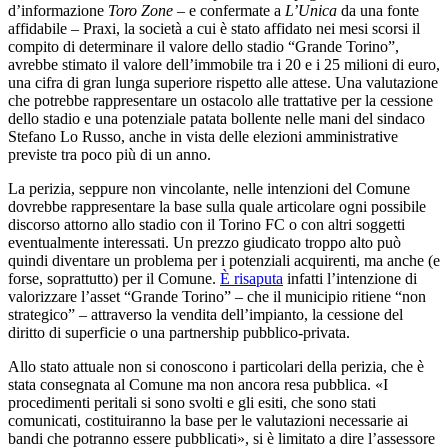
d’informazione
Toro Zone
– e confermate a
L’Unica
da una fonte
affidabile – Praxi, la società a cui è stato affidato nei mesi scorsi il
compito di determinare il valore dello stadio “Grande Torino”,
avrebbe stimato il valore dell’immobile tra i 20 e i 25 milioni di euro,
una cifra di gran lunga superiore rispetto alle attese. Una valutazione
che potrebbe rappresentare un ostacolo alle trattative per la cessione
dello stadio e una potenziale patata bollente nelle mani del sindaco
Stefano Lo Russo, anche in vista delle elezioni amministrative
previste tra poco più di un anno.
La perizia, seppure non vincolante, nelle intenzioni del Comune
dovrebbe rappresentare la base sulla quale articolare ogni possibile
discorso attorno allo stadio con il Torino FC o con altri soggetti
eventualmente interessati. Un prezzo giudicato troppo alto può
quindi diventare un problema per i potenziali acquirenti, ma anche (e
forse, soprattutto) per il Comune.
È risaputa
infatti l’intenzione di
valorizzare l’asset “Grande Torino” – che il municipio ritiene “non
strategico” – attraverso la vendita dell’impianto, la cessione del
diritto di superficie o una partnership pubblico-privata.
Allo stato attuale non si conoscono i particolari della perizia, che è
stata consegnata al Comune ma non ancora resa pubblica. «I
procedimenti peritali si sono svolti e gli esiti, che sono stati
comunicati, costituiranno la base per le valutazioni necessarie ai
bandi che potranno essere pubblicati», si è limitato a dire l’assessore