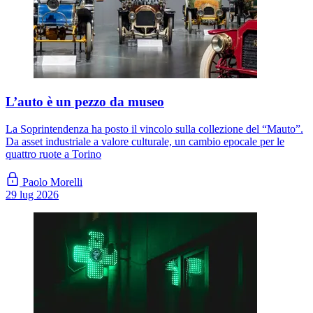
L’auto è un pezzo da museo
La Soprintendenza ha posto il vincolo sulla collezione del “Mauto”.
Da asset industriale a valore culturale, un cambio epocale per le
quattro ruote a Torino
Paolo Morelli
29 lug 2026