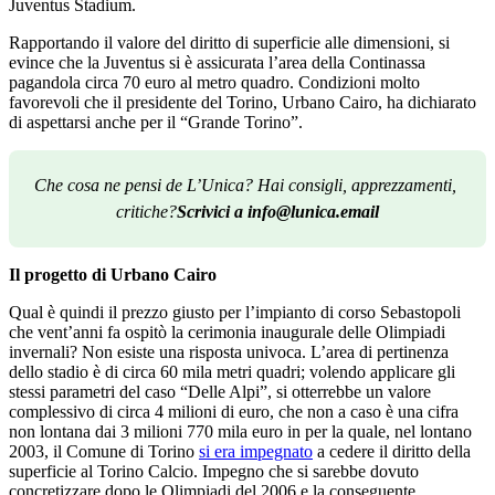
Juventus Stadium.
Rapportando il valore del diritto di superficie alle dimensioni, si
evince che la Juventus si è assicurata l’area della Continassa
pagandola circa 70 euro al metro quadro. Condizioni molto
favorevoli che il presidente del Torino, Urbano Cairo, ha dichiarato
di aspettarsi anche per il “Grande Torino”.
Che cosa ne pensi de L’Unica? Hai consigli, apprezzamenti, 
critiche?
Scrivici a info@lunica.email
Il progetto di Urbano Cairo
Qual è quindi il prezzo giusto per l’impianto di corso Sebastopoli
che vent’anni fa ospitò la cerimonia inaugurale delle Olimpiadi
invernali? Non esiste una risposta univoca. L’area di pertinenza
dello stadio è di circa 60 mila metri quadri; volendo applicare gli
stessi parametri del caso “Delle Alpi”, si otterrebbe un valore
complessivo di circa 4 milioni di euro, che non a caso è una cifra
non lontana dai 3 milioni 770 mila euro in per la quale, nel lontano
2003, il Comune di Torino
si era impegnato
a cedere il diritto della
superficie al Torino Calcio. Impegno che si sarebbe dovuto
concretizzare dopo le Olimpiadi del 2006 e la conseguente