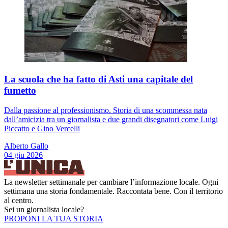
La scuola che ha fatto di Asti una capitale del
fumetto
Dalla passione al professionismo. Storia di una scommessa nata
dall’amicizia tra un giornalista e due grandi disegnatori come Luigi
Piccatto e Gino Vercelli
Alberto Gallo
04 giu 2026
La newsletter settimanale per cambiare l’informazione locale. Ogni
settimana una storia fondamentale. Raccontata bene. Con il territorio
al centro.
Sei un giornalista locale?
PROPONI LA TUA STORIA