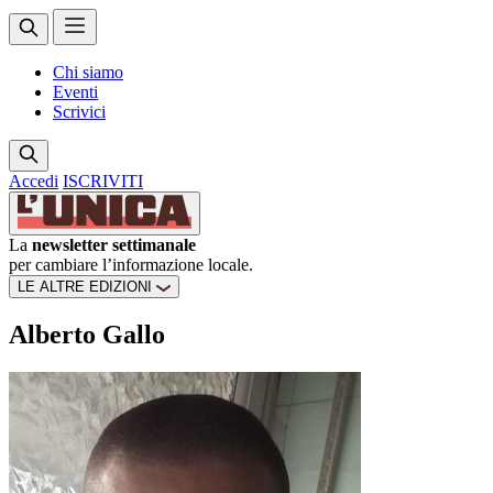
Chi siamo
Eventi
Scrivici
Accedi
ISCRIVITI
La
newsletter settimanale
per cambiare l’informazione locale.
LE ALTRE EDIZIONI
Alberto Gallo