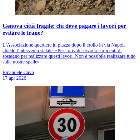
Genova città fragile: chi deve pagare i lavori per
evitare le frane?
L’Associazione quartiere in piazza dopo il crollo in via Napoli
chiede l’intervento statale: «Per i privati servono strumenti di
sostegno per realizzare questi lavori. Non è possibile realizzare tutto
sulle nostre spalle»
Emanuele Cavo
17 apr 2026