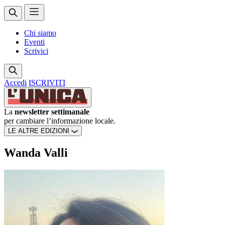
Chi siamo
Eventi
Scrivici
Accedi
ISCRIVITI
La
newsletter settimanale
per cambiare l’informazione locale.
LE ALTRE EDIZIONI
Wanda Valli