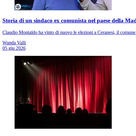
Storia di un sindaco ex comunista nel paese della M
Claudio Montaldo ha vinto di nuovo le elezioni a Ceranesi, il comune 
Wanda Valli
05 giu 2026