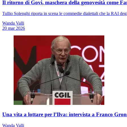
Il ritorno di Govi, maschera della genovesità come Fa
Tullio Solenghi riporta in scena le commedie dialettali che la RAI degli
Wanda Valli
20 mar 2026
Una vita a lottare per l’Ilva: intervista a Franco G
Wanda Valli