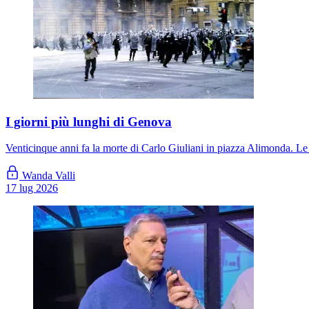
I giorni più lunghi di Genova
Venticinque anni fa la morte di Carlo Giuliani in piazza Alimonda. Le
Wanda Valli
17 lug 2026