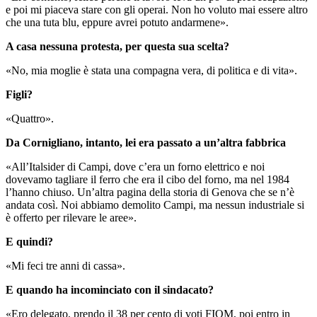
e poi mi piaceva stare con gli operai. Non ho voluto mai essere altro
che una tuta blu, eppure avrei potuto andarmene».
A casa nessuna protesta, per questa sua scelta?
«No, mia moglie è stata una compagna vera, di politica e di vita».
Figli?
«Quattro».
Da Cornigliano, intanto, lei era passato a un’altra fabbrica
«All’Italsider di Campi, dove c’era un forno elettrico e noi
dovevamo tagliare il ferro che era il cibo del forno, ma nel 1984
l’hanno chiuso. Un’altra pagina della storia di Genova che se n’è
andata così. Noi abbiamo demolito Campi, ma nessun industriale si
è offerto per rilevare le aree».
E quindi?
«Mi feci tre anni di cassa».
E quando ha incominciato con il sindacato?
«Ero delegato, prendo il 38 per cento di voti FIOM, poi entro in