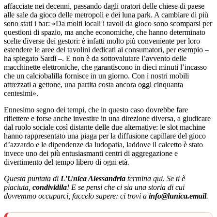
affacciate nei decenni, passando dagli oratori delle chiese di paese
alle sale da gioco delle metropoli e dei luna park. A cambiare di più
sono stati i bar: «Da molti locali i tavoli da gioco sono scomparsi per
questioni di spazio, ma anche economiche, che hanno determinato
scelte diverse dei gestori: è infatti molto più conveniente per loro
estendere le aree dei tavolini dedicati ai consumatori, per esempio –
ha spiegato Sardi –. E non è da sottovalutare l’avvento delle
macchinette elettroniche, che garantiscono in dieci minuti l’incasso
che un calciobalilla fornisce in un giorno. Con i nostri mobili
attrezzati a gettone, una partita costa ancora oggi cinquanta
centesimi».
Ennesimo segno dei tempi, che in questo caso dovrebbe fare
riflettere e forse anche investire in una direzione diversa, a giudicare
dal ruolo sociale così distante delle due alternative: le slot machine
hanno rappresentato una piaga per la diffusione capillare del gioco
d’azzardo e le dipendenze da ludopatia, laddove il calcetto è stato
invece uno dei più entusiasmanti centri di aggregazione e
divertimento del tempo libero di ogni età.
Questa puntata di
L’Unica Alessandria
termina qui. Se ti è
piaciuta,
condividila
! E se pensi che ci sia una storia di cui
dovremmo occuparci, faccelo sapere: ci trovi a
info@lunica.email
.