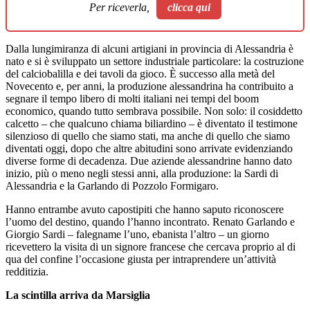
Per riceverla,
clicca qui
Dalla lungimiranza di alcuni artigiani in provincia di Alessandria è
nato e si è sviluppato un settore industriale particolare: la costruzione
del calciobalilla e dei tavoli da gioco. È successo alla metà del
Novecento e, per anni, la produzione alessandrina ha contribuito a
segnare il tempo libero di molti italiani nei tempi del boom
economico, quando tutto sembrava possibile. Non solo: il cosiddetto
calcetto – che qualcuno chiama biliardino – è diventato il testimone
silenzioso di quello che siamo stati, ma anche di quello che siamo
diventati oggi, dopo che altre abitudini sono arrivate evidenziando
diverse forme di decadenza. Due aziende alessandrine hanno dato
inizio, più o meno negli stessi anni, alla produzione: la Sardi di
Alessandria e la Garlando di Pozzolo Formigaro.
Hanno entrambe avuto capostipiti che hanno saputo riconoscere
l’uomo del destino, quando l’hanno incontrato. Renato Garlando e
Giorgio Sardi – falegname l’uno, ebanista l’altro – un giorno
ricevettero la visita di un signore francese che cercava proprio al di
qua del confine l’occasione giusta per intraprendere un’attività
redditizia.
La scintilla arriva da Marsiglia