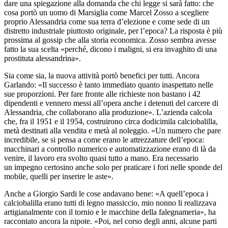
dare una spiegazione alla domanda che chi legge si sarà fatto: che
cosa portò un uomo di Marsiglia come Marcel Zosso a scegliere
proprio Alessandria come sua terra d’elezione e come sede di un
distretto industriale piuttosto originale, per l’epoca? La risposta è più
prossima al gossip che alla storia economica. Zosso sembra avesse
fatto la sua scelta «perché, dicono i maligni, si era invaghito di una
prostituta alessandrina».
Sia come sia, la nuova attività portò benefici per tutti. Ancora
Garlando: «Il successo è tanto immediato quanto inaspettato nelle
sue proporzioni. Per fare fronte alle richieste non bastano i 42
dipendenti e vennero messi all’opera anche i detenuti del carcere di
Alessandria, che collaborano alla produzione». L’azienda calcola
che, fra il 1951 e il 1954, costruirono circa dodicimila calciobalilla,
metà destinati alla vendita e metà al noleggio. «Un numero che pare
incredibile, se si pensa a come erano le attrezzature dell’epoca:
macchinari a controllo numerico e automatizzazione erano di là da
venire, il lavoro era svolto quasi tutto a mano. Era necessario
un impegno certosino anche solo per praticare i fori nelle sponde del
mobile, quelli per inserire le aste».
Anche a Giorgio Sardi le cose andavano bene: «A quell’epoca i
calciobalilla erano tutti di legno massiccio, mio nonno li realizzava
artigianalmente con il tornio e le macchine della falegnameria», ha
raccontato ancora la nipote. «Poi, nel corso degli anni, alcune parti