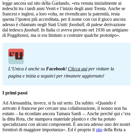
legge ancora sul sito della Garlando, «era venuta inizialmente ai
tedeschi tra i tardi anni Venti e l’inizio degli anni Trenta. Anche se
francesi e inglesi, a loro volta, ne rivendicano la paternità, resta
questa l’ipotesi più accreditata, per il nome con cui il gioco ancora
adesso è chiamato negli Stati Uniti:
foosball
, di palese derivazione
dal tedesco
fussball
. In Italia ci aveva provato nel 1936 un artigiano
di Poggibonsi, ma si era limitato a costruire qualche prototipo».
L’Unica è anche su 
Facebook
! 
Clicca qui
 per visitare la 
pagina e inizia a seguirci per rimanere aggiornato!
I primi passi
Ad Alessandria, invece, si fa sul serio. Da subito: «Quando è
arrivato il francese per cercare una collaborazione, il nonno non ha
esitato – ha ricordato ancora Tamara Sardi –. Anche perché qui c’era
la ditta Reta, che stampava materiale plastico e che ha potuto
specializzarsi con alcuni componenti. È ancora adesso uno dei nostri
fornitori di maggiore importanza». Ed è proprio il
sito
della Reta a