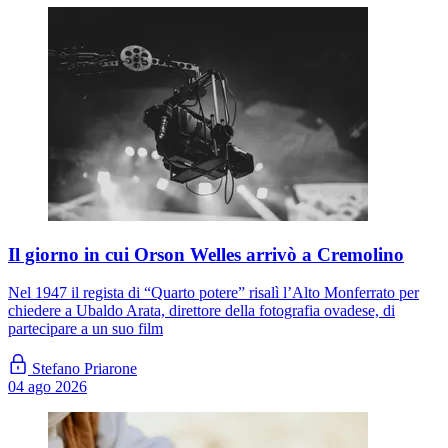
Il giorno in cui Orson Welles arrivò a Cremolino
Nel 1947 il regista di “Quarto potere” risalì l’Alto Monferrato per
chiedere a Ubaldo Arata, direttore della fotografia ovadese, di
partecipare a un suo film
Stefano Priarone
04 ago 2026