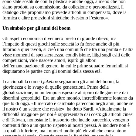
sono state sostituite con la plastica e anche oggi, a meno che non
siano prodotti su commissione, da collezione o personalizzati, il
catalogo che proponiamo prevede articoli in compensato, dove la
formica e altre protezioni sintetiche rivestono l’esterno».
Un simbolo per gli anni del boom
Gli aspetti economici divennero presto di grande rilievo, ma
l’impatto di questi giochi sulle società lo fu forse anche di più.
Intorno a quei tavoli, si creò una comunità che tra una partita e l’altra
visse momenti di spensieratezza, condivisione, litigi sugli esiti delle
competizioni, vide nascere amori, ispirò gli albori
dell’emancipazione di genere, in cui le prime squadre femminili si
disputarono le partite con gli uomini della stessa età.
I calciobalilla come i
jukebox
segnarono gli anni del boom, la
giovinezza e lo svago di quelle generazioni. Prima della
globalizzazione, in un tempo sospeso e al riparo dalle guerre e dai
disordini geopolitici. Era un altro mondo, incredibilmente lontano da
quello di oggi. «Il mercato è cambiato parecchio negli anni, anche se
il nostro è un settore che resiste», ha detto Sardi. «Attualmente la
difficoltà maggiore per noi è rappresentata dai costi: gli articoli cinesi
e di Taiwan, nonostante il trasporto che incide parecchio, vengono
contenuti fino a un quarto rispetto ai nostri prezzi. A incidere non è
la qualità inferiore, ma i numeri molto più elevati che consentono