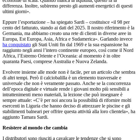
economie di scala. Quando manca la liquidità, questo fa la
differenza. Inoltre, subiremo presto gli aumenti energetici di questi
ultimi giorni».
Eppure l’esportazione – ha spiegato Sardi – costituisce «il 98 per
cento del fatturato, stando ai dati del 2025. Il nostro riferimento è la
Germania, ma abbiamo creato una rete di clienti in diverse aree in
Europa, Est Europa, Asia, Africa e Sudamerica». Garlando invece
ha conquistato
gli Stati Uniti fin dal 1969 e la sua espansione ha
raggiunto negli anni l’intero continente europeo, così come il Nord
Africa, l’Estremo Oriente e l’Oceania: al momento è in oltre
quaranta Paesi, comprese Australia e Nuova Zelanda.
Evolvere insieme alle mode non è facile, per un articolo che sembra
di altri tempi. Però il calciobalilla è un elemento trasversale e
universale che non è veramente passato. Anche se la concorrenza
dell’epoca digitale e virtuale rende i giovani molto più sensibili a
intrattenimenti meno materiali, la lezione che può insegnare è
sempre attuale: «C’è per noi ancora la possibilità di rifornire molti
esercenti in Liguria che hanno deciso di attrezzare le piscine e gli
stabilimenti balneari per offrire questa attività alla loro clientela», ha
aggiunto Tamara Sardi.
Resistere al mondo che cambia
I distributori sono riusciti a cavalcare le tendenze che si sono