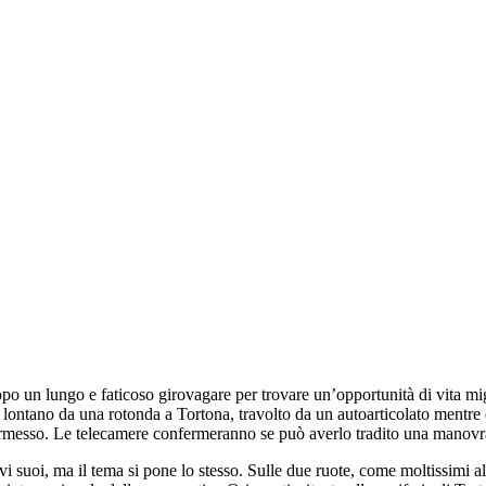
o un lungo e faticoso girovagare per trovare un’opportunità di vita migl
ntano da una rotonda a Tortona, travolto da un autoarticolato mentre er
ermesso. Le telecamere confermeranno se può averlo tradito una manovra
oi, ma il tema si pone lo stesso. Sulle due ruote, come moltissimi altri, e