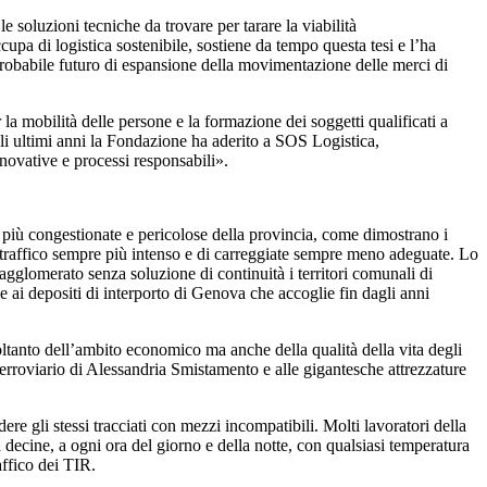
e soluzioni tecniche da trovare per tarare la viabilità
a di logistica sostenibile, sostiene da tempo questa tesi e l’ha
 probabile futuro di espansione della movimentazione delle merci di
a mobilità delle persone e la formazione dei soggetti qualificati a
gli ultimi anni la Fondazione ha aderito a SOS Logistica,
nnovative e processi responsabili».
e più congestionate e pericolose della provincia, come dimostrano i
 traffico sempre più intenso e di carreggiate sempre meno adeguate. Lo
agglomerato senza soluzione di continuità i territori comunali di
e ai depositi di interporto di Genova che accoglie fin dagli anni
ltanto dell’ambito economico ma anche della qualità della vita degli
 ferroviario di Alessandria Smistamento e alle gigantesche attrezzature
dere gli stessi tracciati con mezzi incompatibili. Molti lavoratori della
a decine, a ogni ora del giorno e della notte, con qualsiasi temperatura
affico dei TIR.