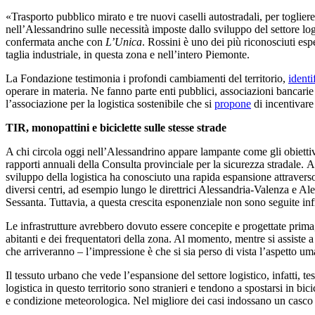
«Trasporto pubblico mirato e tre nuovi caselli autostradali, per togliere
nell’Alessandrino sulle necessità imposte dallo sviluppo del settore log
confermata anche con
L’Unica
. Rossini è uno dei più riconosciuti es
taglia industriale, in questa zona e nell’intero Piemonte.
La Fondazione testimonia i profondi cambiamenti del territorio,
identi
operare in materia. Ne fanno parte enti pubblici, associazioni bancarie
l’associazione per la logistica sostenibile che si
propone
di incentivare 
TIR, monopattini e biciclette sulle stesse strade
A chi circola oggi nell’Alessandrino appare lampante come gli obiettivi
rapporti annuali della Consulta provinciale per la sicurezza stradale.
A
sviluppo della logistica ha conosciuto una rapida espansione attraverso
diversi centri, ad esempio lungo le direttrici Alessandria-Valenza e Ale
Sessanta. Tuttavia, a questa crescita esponenziale non sono seguite inf
Le infrastrutture avrebbero dovuto essere concepite e progettate prima
abitanti e dei frequentatori della zona. Al momento, mentre si assiste 
che arriveranno – l’impressione è che si sia perso di vista l’aspetto u
Il tessuto urbano che vede l’espansione del settore logistico, infatti, te
logistica in questo territorio sono stranieri e tendono a spostarsi in b
e condizione meteorologica. Nel migliore dei casi indossano un casco e u