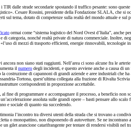
 i TIR dalle strade secondarie spostando il traffico pesante: sono queste l
istico».
Cesare Rossini, presidente della Fondazione SLALA, che si occup
perti sul tema, dotato di competenze sulla realtà del mondo attuale e sul
ficato
ormai come “sistema logistico del Nord Ovest d’Italia”, anche per l
 e di categoria, nonché realtà private di natura commerciale. Inoltre, ne
«l’uso di mezzi di trasporto efficienti, energie rinnovabili, tecnologie i
 ancora non siano stati raggiunti. Nell’area ci sono alcune fra le arteri
umenta il
numero
degli incidenti, e questo avviene anche a causa di un
 la costruzione di capannoni di grandi aziende e aree industriali che ha 
ssandria-Tortona, quest’ultima collegata alla frazione di Rivalta Scrivia 
rastrutture corrispondenti in proporzione accettabile.
, al fine di programmare e accompagnare il processo, a beneficio non so
a un’accelerazione assoluta sulle grandi opere – basti pensare allo scalo
mano e sociale di quanto sta succedendo.
stimonia l’incontro tra diversi utenti della strada che si trovano a condivi
icicletta o monopattino, non disponendo di autovetture. Se ne incontrano 
n gilet arancione catarifrangente per tentare di rendersi visibili nel tr