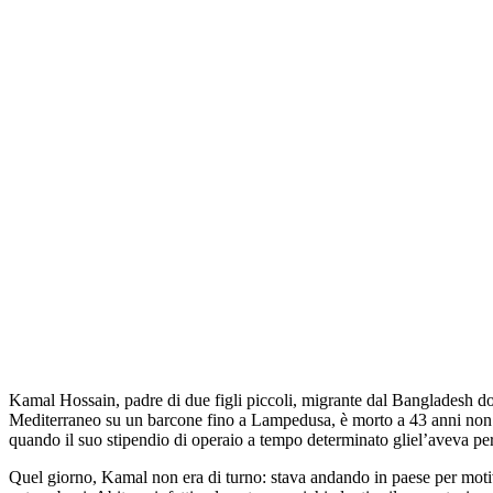
Kamal Hossain, padre di due figli piccoli, migrante dal Bangladesh dop
Mediterraneo su un barcone fino a Lampedusa, è morto a 43 anni non lo
quando il suo stipendio di operaio a tempo determinato gliel’aveva p
Quel giorno, Kamal non era di turno: stava andando in paese per motivi su