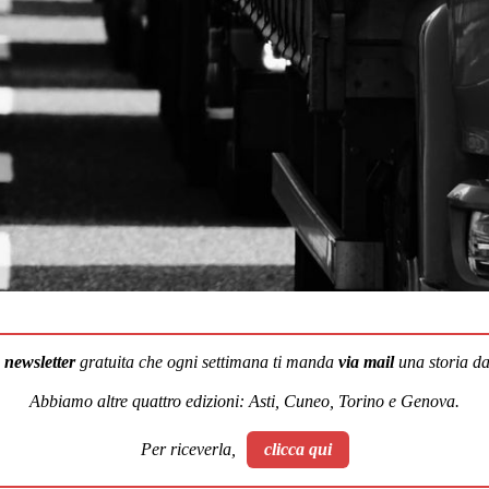
a
newsletter
gratuita che ogni settimana ti manda
via mail
una storia dal
Abbiamo altre quattro edizioni: Asti, Cuneo, Torino e Genova.
Per riceverla,
clicca qui