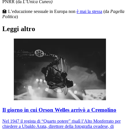
PNRR (da
L’Unica Cuneo)
🏫 L’educazione sessuale in Europa non
è mai la stessa
(da
Pagella
Politica
)
Leggi altro
Il giorno in cui Orson Welles arrivò a Cremolino
Nel 1947 il regista di “Quarto potere” risalì l’Alto Monferrato per
chiedere a Ubaldo Arata, direttore della fotografia ovadese, di