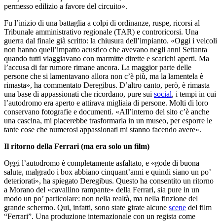
permesso edilizio a favore del circuito».
Fu l’inizio di una battaglia a colpi di ordinanze, ruspe, ricorsi al
Tribunale amministrativo regionale (TAR) e controricorsi. Una
guerra dal finale già scritto: la chiusura dell’impianto. «Oggi i veicoli
non hanno quell’impatto acustico che avevano negli anni Settanta
quando tutti viaggiavano con marmitte dirette e scarichi aperti. Ma
l’accusa di far rumore rimane ancora. La maggior parte delle
persone che si lamentavano allora non c’è più, ma la lamentela è
rimasta», ha commentato Deregibus. D’altro canto, però, è rimasta
una base di appassionati che ricordano, pure sui
social
, i tempi in cui
l’autodromo era aperto e attirava migliaia di persone. Molti di loro
conservano fotografie e documenti. «All’interno del sito c’è anche
una cascina, mi piacerebbe trasformarla in un museo, per esporre le
tante cose che numerosi appassionati mi stanno facendo avere».
Il ritorno della Ferrari (ma era solo un film)
Oggi l’autodromo è completamente asfaltato, e «gode di buona
salute, malgrado i box abbiano cinquant’anni e quindi siano un po’
deteriorati», ha spiegato Deregibus. Questo ha consentito un ritorno
a Morano del «cavallino rampante» della Ferrari, sia pure in un
modo un po’ particolare: non nella realtà, ma nella finzione del
grande schermo. Qui, infatti, sono state girate alcune
scene
del film
“Ferrari”. Una produzione internazionale con un regista come