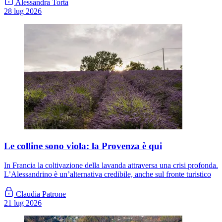
Alessandra Torta
28 lug 2026
Le colline sono viola: la Provenza è qui
In Francia la coltivazione della lavanda attraversa una crisi profonda.
L’Alessandrino è un’alternativa credibile, anche sul fronte turistico
Claudia Patrone
21 lug 2026