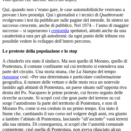
Qui, quando non c’erano gare, le case automobilistiche venivano a
provare i loro prototipi. Qui i giornalisti e i tecnici di
Quattroruote
svolgevano i test da pubblicare sulle pagine del mensile. In sintesi un
successo crescente, anche di pubblico. Nel 1974 – l’anno di maggior
successo – si superarono i
centomila
spettatori, attratti anche da una
caratteristica rara per gli autodromi: da ogni punto delle tribune era
possibile vedere lo sviluppo dell’intero percorso.
Le proteste della popolazione e lo stop
A chiuderlo era stato il sindaco. Ma non quello di Morano, quello di
Pontestura, il comune confinante sul cui territorio si estendeva una
parte del circuito. Una storia strana, che
La
Stampa
del tempo
riassunse
così: «Per una determinata e particolare conformazione
geografica, il rumore delle vetture e delle moto reca un notevole
fastidio agli abitanti di Pontestura, un paese situato sull’opposta riva
destra del Po. Nacquero le prime proteste, cui fecero seguito delle
ricerche accurate. Si scoprì così che gran parte del terreno su cui
sorge l’autodromo fa parte del territorio di Pontestura, e non di
Morano Po, come si era creduto in un primo tempo. Era stato il
fiume che, cambiando il suo corso nel volgere degli anni, era giunto
a lambire l’abitato di Pontestura, lasciando “all’asciutto” vasti terreni
alla sua sinistra. Di conseguenza, si scoprì che l’autorità comunale
competente, cioè quella di Pontestura, non aveva rilasciato alcun