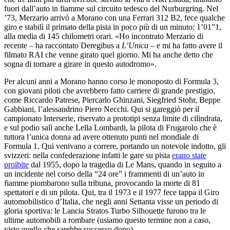
fuori dall’auto in fiamme sul circuito tedesco del Nurburgring. Nel
’73, Merzario arrivò a Morano con una Ferrari 312 B2, fece qualche
giro e stabilì il primato della pista in poco più di un minuto: 1’01”1,
alla media di 145 chilometri orari. «Ho incontrato Merzario di
recente – ha raccontato Deregibus a
L’Unica
– e mi ha fatto avere il
filmato RAI che venne girato quel giorno. Mi ha anche detto che
sogna di tornare a girare in questo autodromo».
Per alcuni anni a Morano hanno corso le monoposto di Formula 3,
con giovani piloti che avrebbero fatto carriere di grande prestigio,
come Riccardo Patrese, Piercarlo Ghinzani, Siegfried Stohr, Beppe
Gabbiani, l’alessandrino Piero Necchi. Qui si gareggiò per il
campionato Interserie, riservato a prototipi senza limite di cilindrata,
e sul podio salì anche Lella Lombardi, la pilota di Frugarolo che è
tuttora l’unica donna ad avere ottenuto punti nel mondiale di
Formula 1. Qui venivano a correre, portando un notevole indotto, gli
svizzeri: nella confederazione infatti le gare su pista
erano state
proibite
dal 1955, dopo la tragedia di Le Mans, quando in seguito a
un incidente nel corso della “24 ore” i frammenti di un’auto in
fiamme piombarono sulla tribuna, provocando la morte di 81
spettatori e di un pilota. Qui, tra il 1973 e il 1977 fece tappa il Giro
automobilistico d’Italia, che negli anni Settanta visse un periodo di
gloria sportiva: le Lancia Stratos Turbo Silhouette furono tra le
ultime automobili a rombare (usiamo questo termine non a caso,
visto quello che sarebbe successo dopo).