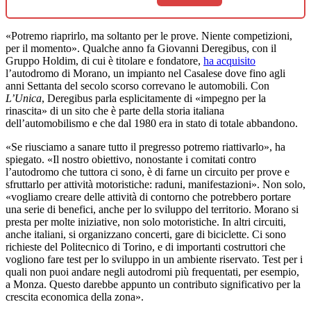
«Potremo riaprirlo, ma soltanto per le prove. Niente competizioni,
per il momento». Qualche anno fa Giovanni Deregibus, con il
Gruppo Holdim, di cui è titolare e fondatore,
ha acquisito
l’autodromo di Morano, un impianto nel Casalese dove fino agli
anni Settanta del secolo scorso correvano le automobili. Con
L’Unica
, Deregibus parla esplicitamente di «impegno per la
rinascita» di un sito che è parte della storia italiana
dell’automobilismo e che dal 1980 era in stato di totale abbandono.
«Se riusciamo a sanare tutto il pregresso potremo riattivarlo», ha
spiegato. «Il nostro obiettivo, nonostante i comitati contro
l’autodromo che tuttora ci sono, è di farne un circuito per prove e
sfruttarlo per attività motoristiche: raduni, manifestazioni». Non solo,
«vogliamo creare delle attività di contorno che potrebbero portare
una serie di benefici, anche per lo sviluppo del territorio. Morano si
presta per molte iniziative, non solo motoristiche. In altri circuiti,
anche italiani, si organizzano concerti, gare di biciclette. Ci sono
richieste del Politecnico di Torino, e di importanti costruttori che
vogliono fare test per lo sviluppo in un ambiente riservato. Test per i
quali non puoi andare negli autodromi più frequentati, per esempio,
a Monza. Questo darebbe appunto un contributo significativo per la
crescita economica della zona».