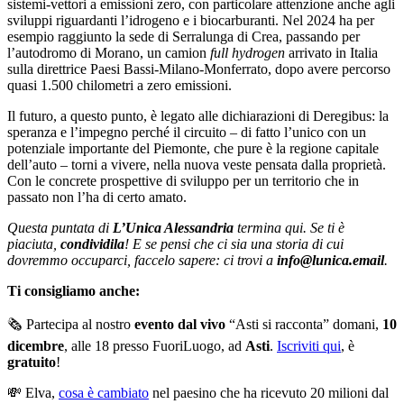
sistemi-vettori a emissioni zero, con particolare attenzione anche agli
sviluppi riguardanti l’idrogeno e i biocarburanti. Nel 2024 ha per
esempio raggiunto la sede di Serralunga di Crea, passando per
l’autodromo di Morano, un camion
full hydrogen
arrivato in Italia
sulla direttrice Paesi Bassi-Milano-Monferrato, dopo avere percorso
quasi 1.500 chilometri a zero emissioni.
Il futuro, a questo punto, è legato alle dichiarazioni di Deregibus: la
speranza e l’impegno perché il circuito – di fatto l’unico con un
potenziale importante del Piemonte, che pure è la regione capitale
dell’auto – torni a vivere, nella nuova veste pensata dalla proprietà.
Con le concrete prospettive di sviluppo per un territorio che in
passato non l’ha di certo amato.
Questa puntata di
L’Unica Alessandria
termina qui. Se ti è
piaciuta,
condividila
! E se pensi che ci sia una storia di cui
dovremmo occuparci, faccelo sapere: ci trovi a
info@lunica.email
.
Ti consigliamo anche:
🗞️ Partecipa al nostro
evento dal vivo
“Asti si racconta” domani,
10
dicembre
, alle 18 presso FuoriLuogo, ad
Asti
.
Iscriviti qui
, è
gratuito
!
💸 Elva,
cosa è cambiato
nel paesino che ha ricevuto 20 milioni dal