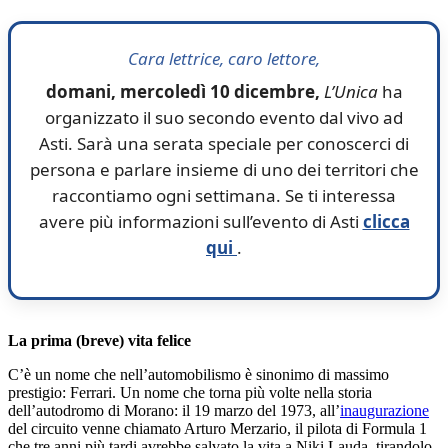
Cara lettrice, caro lettore,
domani, mercoledì 10 dicembre,
L’Unica
ha
organizzato il suo secondo evento dal vivo ad
Asti. Sarà una serata speciale per conoscerci di
persona e parlare insieme di uno dei territori che
raccontiamo ogni settimana. Se ti interessa
avere più informazioni sull’evento di Asti
clicca
qui
.
La prima (breve) vita felice
C’è un nome che nell’automobilismo è sinonimo di massimo
prestigio: Ferrari. Un nome che torna più volte nella storia
dell’autodromo di Morano: il 19 marzo del 1973, all’
inaugurazione
del circuito venne chiamato Arturo Merzario, il pilota di Formula 1
che tre anni più tardi avrebbe salvato la vita a Niki Lauda, tirandolo