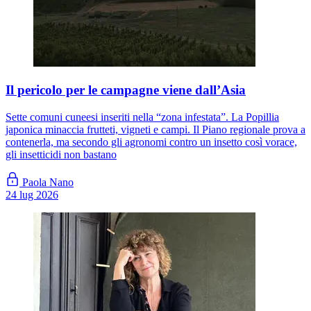
Il pericolo per le campagne viene dall’Asia
Sette comuni cuneesi inseriti nella “zona infestata”. La Popillia
japonica minaccia frutteti, vigneti e campi. Il Piano regionale prova a
contenerla, ma secondo gli agronomi contro un insetto così vorace,
gli insetticidi non bastano
Paola Nano
24 lug 2026