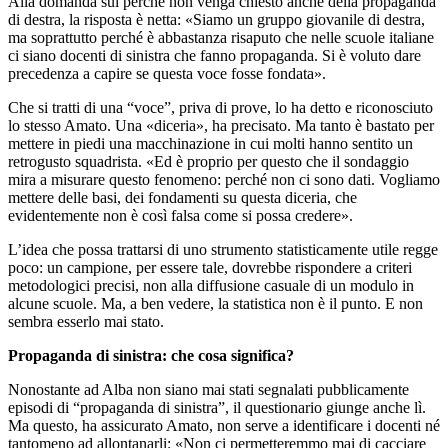
Alla domanda sul perché non venga chiesto anche della propaganda
di destra, la risposta è netta: «Siamo un gruppo giovanile di destra,
ma soprattutto perché è abbastanza risaputo che nelle scuole italiane
ci siano docenti di sinistra che fanno propaganda. Si è voluto dare
precedenza a capire se questa voce fosse fondata».
Che si tratti di una “voce”, priva di prove, lo ha detto e riconosciuto
lo stesso Amato. Una «diceria», ha precisato. Ma tanto è bastato per
mettere in piedi una macchinazione in cui molti hanno sentito un
retrogusto squadrista. «Ed è proprio per questo che il sondaggio
mira a misurare questo fenomeno: perché non ci sono dati. Vogliamo
mettere delle basi, dei fondamenti su questa diceria, che
evidentemente non è così falsa come si possa credere».
L’idea che possa trattarsi di uno strumento statisticamente utile regge
poco: un campione, per essere tale, dovrebbe rispondere a criteri
metodologici precisi, non alla diffusione casuale di un modulo in
alcune scuole. Ma, a ben vedere, la statistica non è il punto. E non
sembra esserlo mai stato.
Propaganda di sinistra: che cosa significa?
Nonostante ad Alba non siano mai stati segnalati pubblicamente
episodi di “propaganda di sinistra”, il questionario giunge anche lì.
Ma questo, ha assicurato Amato, non serve a identificare i docenti né
tantomeno ad allontanarli: «Non ci permetteremmo mai di cacciare