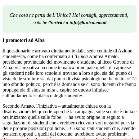
Che cosa ne pensi de L’Unica? Hai consigli, apprezzamenti, 
critiche?
Scrivici a info@lunica.email
I promotori ad Alba
Il questionario è arrivato direttamente dalla sede centrale di Azione
studentesca, come ha confermato a
L’Unica
Andrea Amato,
presidente provinciale del movimento e studente al liceo Govone di
Alba. «L’iniziativa ha come tematica principale quella di capire se
gli studenti nelle loro scuole si trovano a loro agio, sia dal punto di
vista delle strutture sia dal punto di vista psicologico», ha detto. «C’è
uno sfondo politico, perché la domanda se ci sono docenti che fanno
propaganda di sinistra mira a capire se questo influisce
sull’andamento scolastico degli studenti».
Secondo Amato, l’iniziativa – attualmente chiusa con la
disattivazione del qr code «perché la campagna sulle scuole è finita e
ora iniziamo quella sulle foibe» – ha avuto origine in seguito a
segnalazioni di studenti che avrebbero ricevuto voti negativi per via
delle proprie posizioni politiche. « Ci sono stati studenti che, avendo
pensieri opposti a quelli del docente, avrebbero avuto problemi».