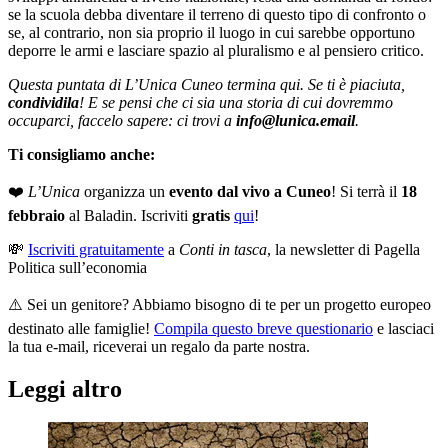
se la scuola debba diventare il terreno di questo tipo di confronto o
se, al contrario, non sia proprio il luogo in cui sarebbe opportuno
deporre le armi e lasciare spazio al pluralismo e al pensiero critico.
Questa puntata di L’Unica Cuneo termina qui. Se ti è piaciuta,
condividila
! E se pensi che ci sia una storia di cui dovremmo
occuparci, faccelo sapere: ci trovi a
info@lunica.email
.
Ti consigliamo anche:
❤️
L’Unica
organizza un
evento dal vivo a Cuneo
! Si terrà il
18
febbraio
al Baladin. Iscriviti
gratis
qui
!
💸
Iscriviti gratuitamente
a
Conti in tasca
, la newsletter di Pagella
Politica sull’economia
⚠️ Sei un genitore? Abbiamo bisogno di te per un progetto europeo
destinato alle famiglie!
Compila questo breve questionario
e lasciaci
la tua e-mail, riceverai un regalo da parte nostra.
Leggi altro