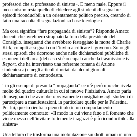
professori che si professano di sinistra». E meno male. Eppure il
meccanismo resta quello di chiedere agli studenti di segnalare
episodi riconducibili a un orientamento politico preciso, creando di
fatto una raccolta di segnalazioni su base ideologica.
Ma cosa significa “fare propaganda di sinistra”? Risponde Amato:
docenti che avrebbero strappato la foto della presidente del
Consiglio, insegnanti che avrebbero festeggiato la morte di Charlie
Kirk, compiti assegnati con l’invito a criticare il governo. Sono gli
stessi episodi che ricorrono anche nelle dichiarazioni pubbliche di
esponenti dell’area (del caso si è occupata anche la trasmissione tv
Report
, che ha intervistato una referente romana di Azione
studentesca) e negli articoli riportati da alcuni giornali
dichiaratamente di centrodestra.
Tra gli esempi di presunta “propaganda” ce n’è però uno che rivela
molto del quadro culturale in cui si muove l’iniziativa. Amato parla
di insegnanti che avrebbero «vivamente consigliato» agli studenti di
partecipare a manifestazioni, in particolare quelle per la Palestina.
Per lui, questo rientra a pieno titolo in un comportamento
politicamente connotato: «Il modo in cui viene fatto e il fomento che
viene messo nell’invitare fortemente i ragazzi è più riconducibile alla
sinistra».
Una lettura che trasforma una mobilitazione sui diritti umani in una