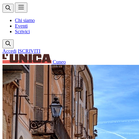
Chi siamo
Eventi
Scrivici
Accedi
ISCRIVITI
Cuneo