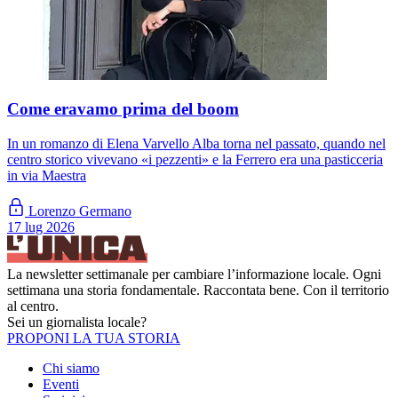
Come eravamo prima del boom
In un romanzo di Elena Varvello Alba torna nel passato, quando nel
centro storico vivevano «i pezzenti» e la Ferrero era una pasticceria
in via Maestra
Lorenzo Germano
17 lug 2026
La newsletter settimanale per cambiare l’informazione locale. Ogni
settimana una storia fondamentale. Raccontata bene. Con il territorio
al centro.
Sei un giornalista locale?
PROPONI LA TUA STORIA
Chi siamo
Eventi