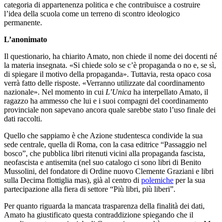
categoria di appartenenza politica e che contribuisce a costruire
l’idea della scuola come un terreno di scontro ideologico
permanente.
L’anonimato
Il questionario, ha chiarito Amato, non chiede il nome dei docenti né
la materia insegnata. «Si chiede solo se c’è propaganda o no e, se sì,
di spiegare il motivo della propaganda». Tuttavia, resta opaco cosa
verrà fatto delle risposte. «Verranno utilizzate dal coordinamento
nazionale». Nel momento in cui
L’Unica
ha interpellato Amato, il
ragazzo ha ammesso che lui e i suoi compagni del coordinamento
provinciale non sapevano ancora quale sarebbe stato l’uso finale dei
dati raccolti.
Quello che sappiamo è che Azione studentesca condivide la sua
sede centrale, quella di Roma, con la casa editrice “Passaggio nel
bosco”, che pubblica libri ritenuti vicini alla propaganda fascista,
neofascista e antisemita (nel suo catalogo ci sono libri di Benito
Mussolini, del fondatore di Ordine nuovo Clemente Graziani e libri
sulla Decima flottiglia mas), già al centro di
polemiche
per la sua
partecipazione alla fiera di settore “Più libri, più liberi”.
Per quanto riguarda la mancata trasparenza della finalità dei dati,
Amato ha giustificato questa contraddizione spiegando che il