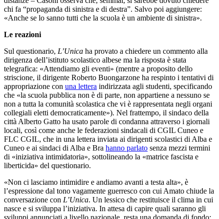
distanze – Casoni osserva che, semmai, si sarebbe dovuto chiedere
chi fa “propaganda di sinistra e di destra”. Salvo poi aggiungere:
«Anche se lo sanno tutti che la scuola è un ambiente di sinistra».
Le reazioni
Sul questionario,
L’Unica
ha provato a chiedere un commento alla
dirigenza dell’istituto scolastico albese ma la risposta è stata
telegrafica: «Attendiamo gli eventi» (mentre a proposito dello
striscione, il dirigente Roberto Buongarzone ha respinto i tentativi di
appropriazione con
una lettera
indirizzata agli studenti, specificando
che «la scuola pubblica non è di parte, non appartiene a nessuno se
non a tutta la comunità scolastica che vi è rappresentata negli organi
collegiali eletti democraticamente»). Nel frattempo, il sindaco della
città Alberto Gatto ha usato parole di condanna attraverso i giornali
locali, così come anche le federazioni sindacali di CGIL Cuneo e
FLC CGIL, che in una lettera inviata ai dirigenti scolastici di Alba e
Cuneo e ai sindaci di Alba e Bra
hanno parlato
senza mezzi termini
di «iniziativa intimidatoria», sottolineando la «matrice fascista e
liberticida» del questionario.
«Non ci lasciamo intimidire e andiamo avanti a testa alta», è
l’espressione dal tono vagamente guerresco con cui Amato chiude la
conversazione con
L’Unica
. Un lessico che restituisce il clima in cui
nasce e si sviluppa l’iniziativa. In attesa di capire quali saranno gli
sviluppi annunciati a livello nazionale, resta una domanda di fondo: