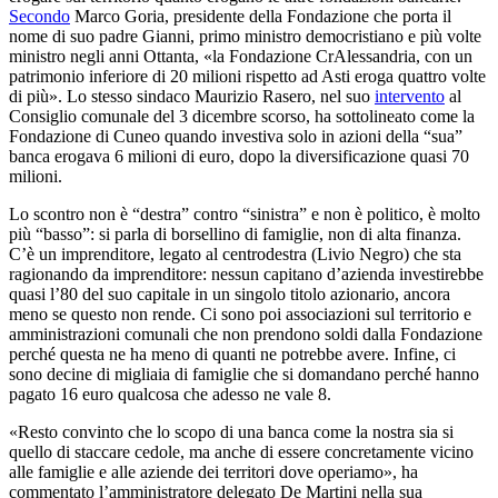
Secondo
Marco Goria, presidente della Fondazione che porta il
nome di suo padre Gianni, primo ministro democristiano e più volte
ministro negli anni Ottanta, «la Fondazione CrAlessandria, con un
patrimonio inferiore di 20 milioni rispetto ad Asti eroga quattro volte
di più». Lo stesso sindaco Maurizio Rasero, nel suo
intervento
al
Consiglio comunale del 3 dicembre scorso, ha sottolineato come la
Fondazione di Cuneo quando investiva solo in azioni della “sua”
banca erogava 6 milioni di euro, dopo la diversificazione quasi 70
milioni.
Lo scontro non è “destra” contro “sinistra” e non è politico, è molto
più “basso”: si parla di borsellino di famiglie, non di alta finanza.
C’è un imprenditore, legato al centrodestra (Livio Negro) che sta
ragionando da imprenditore: nessun capitano d’azienda investirebbe
quasi l’80 del suo capitale in un singolo titolo azionario, ancora
meno se questo non rende. Ci sono poi associazioni sul territorio e
amministrazioni comunali che non prendono soldi dalla Fondazione
perché questa ne ha meno di quanti ne potrebbe avere. Infine, ci
sono decine di migliaia di famiglie che si domandano perché hanno
pagato 16 euro qualcosa che adesso ne vale 8.
«Resto convinto che lo scopo di una banca come la nostra sia si
quello di staccare cedole, ma anche di essere concretamente vicino
alle famiglie e alle aziende dei territori dove operiamo», ha
commentato l’amministratore delegato De Martini nella sua