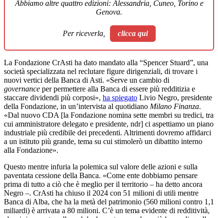
Abbiamo altre quattro edizioni: Alessandria, Cuneo, Torino e
Genova.
Per riceverla,
clicca qui
La Fondazione CrAsti ha dato mandato alla “Spencer Stuard”, una
società specializzata nel reclutare figure dirigenziali, di trovare i
nuovi vertici della Banca di Asti. «Serve un cambio di
governance
per permettere alla Banca di essere più redditizia e
staccare dividendi più corposi»,
ha spiegato
Livio Negro, presidente
della Fondazione, in un’intervista al quotidiano
Milano Finanza
.
«Dal nuovo CDA [la Fondazione nomina sette membri su tredici, tra
cui amministratore delegato e presidente, ndr] ci aspettiamo un piano
industriale più credibile dei precedenti. Altrimenti dovremo affidarci
a un istituto più grande, tema su cui stimolerò un dibattito interno
alla Fondazione».
Questo mentre infuria la polemica sul valore delle azioni e sulla
paventata cessione della Banca. «Come ente dobbiamo pensare
prima di tutto a ciò che è meglio per il territorio
– ha detto ancora
Negro –. CrAsti ha chiuso il 2024 con 51 milioni di utili mentre
Banca di Alba, che ha la metà del patrimonio (560 milioni contro 1,1
miliardi) è arrivata a 80 milioni. C’è un tema evidente di redditività,