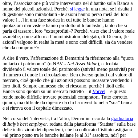
oltre, l’associazione più volte intervenuta nel dibattito sulla Banca a
nome dei piccoli azionisti. Perché,
si legge
in una nota, se i risultati
di gestione sono mirabolanti «le azioni hanno perso metà del loro
valore […] in una fase storica in cui tutte le banche hanno
quotazioni mai viste e hanno prodotto utili fantastici, tanto che si
parla di tassare i loro “extraprofitti»? Perché, visto che il valore reale
«sarebbe, come afferma l’amministratore delegato, di 16 euro, [le
azioni] valgono in realtà la metà e sono così difficili, sia da vendere
che da comprare?»
A dire il vero, l’affermazione di Demartini fa riferimento alla “quota
unitaria di patrimonio” (o NAV -
Net Asset Value
), calcolata
dividendo il valore totale del patrimonio (attività meno passività) per
il numero di quote in circolazione. Ben diverso quindi dal valore di
mercato, cioè quello che gli azionisti possono incassare vendendo i
loro titoli. Sempre ammesso che ci riescano, perché i titoli della
Banca sono quotati su un mercato ristretto – il
Vorvel
– e questo
rende molto difficile trovare potenziali compratori. Tutto corretto,
quindi, ma difficile da digerire da chi ha investito nella “sua” banca
e si ritrova con il capitale dimezzato.
Nel corso dell’intervista, tra l’altro, Demartini ricorda la
graduatoria
di
Italy’s best employer
, redatta dalla piattaforma “Statista” sulla base
delle indicazioni dei dipendenti, che ha collocato l’istituto astigiano
«al primo posto tra le banche italiane [e al 31° assoluto, ndr] per