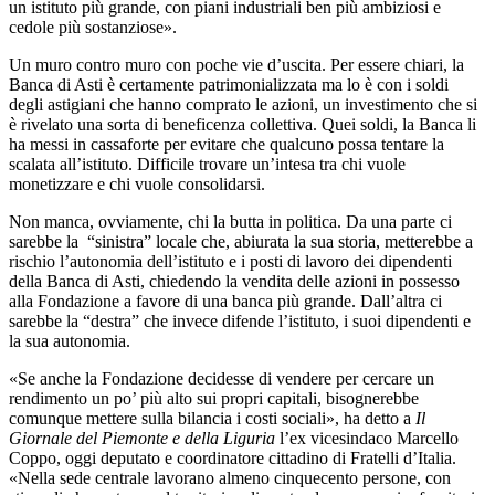
un istituto più grande, con piani industriali ben più ambiziosi e
cedole più sostanziose».
Un muro contro muro con poche vie d’uscita. Per essere chiari, la
Banca di Asti è certamente patrimonializzata ma lo è con i soldi
degli astigiani che hanno comprato le azioni, un investimento che si
è rivelato una sorta di beneficenza collettiva. Quei soldi, la Banca li
ha messi in cassaforte per evitare che qualcuno possa tentare la
scalata all’istituto. Difficile trovare un’intesa tra chi vuole
monetizzare e chi vuole consolidarsi.
Non manca, ovviamente, chi la butta in politica. Da una parte ci
sarebbe la “sinistra” locale che, abiurata la sua storia, metterebbe a
rischio l’autonomia dell’istituto e i posti di lavoro dei dipendenti
della Banca di Asti, chiedendo la vendita delle azioni in possesso
alla Fondazione a favore di una banca più grande. Dall’altra ci
sarebbe la “destra” che invece difende l’istituto, i suoi dipendenti e
la sua autonomia.
«Se anche la Fondazione decidesse di vendere per cercare un
rendimento un po’ più alto sui propri capitali, bisognerebbe
comunque mettere sulla bilancia i costi sociali», ha detto a
Il
Giornale del Piemonte e della Liguria
l’ex vicesindaco Marcello
Coppo, oggi deputato e coordinatore cittadino di Fratelli d’Italia.
«Nella sede centrale lavorano almeno cinquecento persone, con