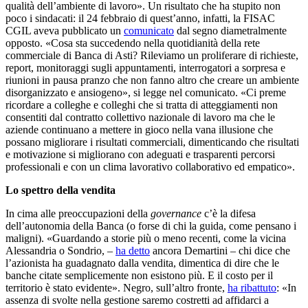
qualità dell’ambiente di lavoro». Un risultato che ha stupito non
poco i sindacati: il 24 febbraio di quest’anno, infatti, la FISAC
CGIL aveva pubblicato un
comunicato
dal segno diametralmente
opposto. «Cosa sta succedendo nella quotidianità della rete
commerciale di Banca di Asti? Rileviamo un proliferare di richieste,
report, monitoraggi sugli appuntamenti, interrogatori a sorpresa e
riunioni in pausa pranzo che non fanno altro che creare un ambiente
disorganizzato e ansiogeno», si legge nel comunicato. «Ci preme
ricordare a colleghe e colleghi che si tratta di atteggiamenti non
consentiti dal contratto collettivo nazionale di lavoro ma che le
aziende continuano a mettere in gioco nella vana illusione che
possano migliorare i risultati commerciali, dimenticando che risultati
e motivazione si migliorano con adeguati e trasparenti percorsi
professionali e con un clima lavorativo collaborativo ed empatico».
Lo spettro della vendita
In cima alle preoccupazioni della
governance
c’è la difesa
dell’autonomia della Banca (o forse di chi la guida, come pensano i
maligni). «Guardando a storie più o meno recenti, come la vicina
Alessandria o Sondrio, –
ha detto
ancora Demartini – chi dice che
l’azionista ha guadagnato dalla vendita, dimentica di dire che le
banche citate semplicemente non esistono più. E il costo per il
territorio è stato evidente». Negro, sull’altro fronte,
ha ribattuto
: «In
assenza di svolte nella gestione saremo costretti ad affidarci a