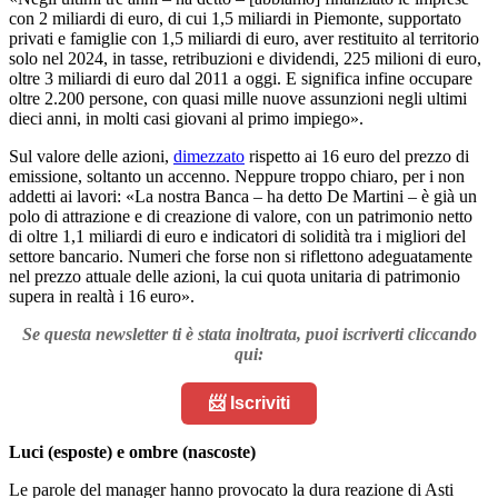
con 2 miliardi di euro, di cui 1,5 miliardi in Piemonte, supportato
privati e famiglie con 1,5 miliardi di euro, aver restituito al territorio
solo nel 2024, in tasse, retribuzioni e dividendi, 225 milioni di euro,
oltre 3 miliardi di euro dal 2011 a oggi. E significa infine occupare
oltre 2.200 persone, con quasi mille nuove assunzioni negli ultimi
dieci anni, in molti casi giovani al primo impiego».
Sul valore delle azioni,
dimezzato
rispetto ai 16 euro del prezzo di
emissione, soltanto un accenno. Neppure troppo chiaro, per i non
addetti ai lavori: «La nostra Banca – ha detto De Martini – è già un
polo di attrazione e di creazione di valore, con un patrimonio netto
di oltre 1,1 miliardi di euro e indicatori di solidità tra i migliori del
settore bancario. Numeri che forse non si riflettono adeguatamente
nel prezzo attuale delle azioni, la cui quota unitaria di patrimonio
supera in realtà i 16 euro».
Se questa newsletter ti è stata inoltrata, puoi iscriverti cliccando
qui:
📨 Iscriviti
Luci (esposte) e ombre (nascoste)
Le parole del manager hanno provocato la dura reazione di Asti