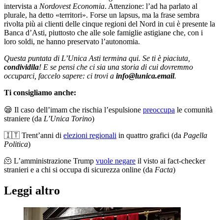
intervista a
Nordovest
Economia
. Attenzione: l’ad ha parlato al
plurale, ha detto «territori». Forse un lapsus, ma la frase sembra
rivolta più ai clienti delle cinque regioni del Nord in cui è presente la
Banca d’Asti, piuttosto che alle sole famiglie astigiane che, con i
loro soldi, ne hanno preservato l’autonomia.
Questa puntata di L’Unica Asti termina qui. Se ti è piaciuta,
condividila
! E se pensi che ci sia una storia di cui dovremmo
occuparci, faccelo sapere: ci trovi a
info@lunica.email
.
Ti consigliamo anche:
😪 Il caso dell’imam che rischia l’espulsione
preoccupa
le comunità
straniere (da
L’Unica Torino
)
🇮🇹 Trent’anni di
elezioni regionali
in quattro grafici (da
Pagella
Politica
)
🫠 L’amministrazione Trump
vuole negare
il visto ai fact-checker
stranieri e a chi si occupa di sicurezza online (da
Facta
)
Leggi altro