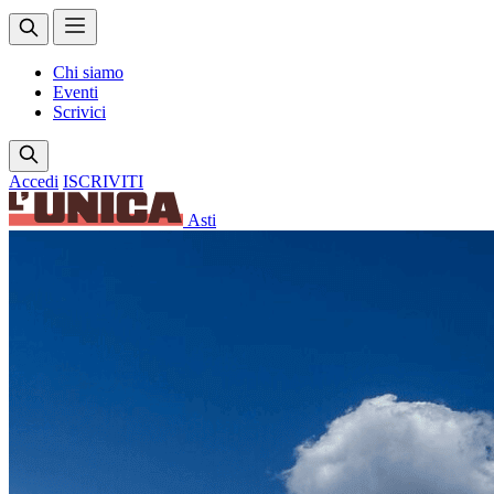
Chi siamo
Eventi
Scrivici
Accedi
ISCRIVITI
Asti