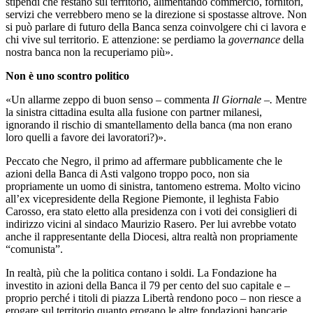
stipendi che restano sul territorio, alimentando commercio, fornitori,
servizi che verrebbero meno se la direzione si spostasse altrove. Non
si può parlare di futuro della Banca senza coinvolgere chi ci lavora e
chi vive sul territorio. E attenzione: se perdiamo la
governance
della
nostra banca non la recuperiamo più».
Non è uno scontro politico
«Un allarme zeppo di buon senso – commenta
Il Giornale –.
Mentre
la sinistra cittadina esulta alla fusione con partner milanesi,
ignorando il rischio di smantellamento della banca (ma non erano
loro quelli a favore dei lavoratori?)».
Peccato che Negro, il primo ad affermare pubblicamente che le
azioni della Banca di Asti valgono troppo poco, non sia
propriamente un uomo di sinistra, tantomeno estrema. Molto vicino
all’ex vicepresidente della Regione Piemonte, il leghista Fabio
Carosso, era stato eletto alla presidenza con i voti dei consiglieri di
indirizzo vicini al sindaco Maurizio Rasero.
Per lui avrebbe votato
anche il rappresentante della Diocesi, altra realtà non propriamente
“comunista”.
In realtà, più che la politica contano i soldi. La Fondazione ha
investito in azioni della Banca il 79 per cento del suo capitale e –
proprio perché i titoli di piazza Libertà rendono poco – non riesce a
erogare sul territorio quanto erogano le altre fondazioni bancarie.