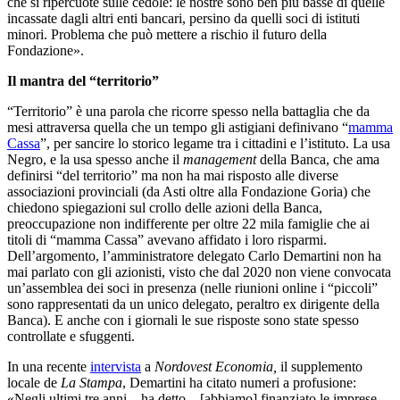
che si ripercuote sulle cedole: le nostre sono ben più basse di quelle
incassate dagli altri enti bancari, persino da quelli soci di istituti
minori. Problema che può mettere a
rischio il futuro della
Fondazione».
Il mantra del “territorio”
“Territorio” è una parola che ricorre spesso nella battaglia che da
mesi attraversa quella che un tempo gli astigiani definivano “
mamma
Cassa
”, per sancire lo storico legame tra i cittadini e l’istituto. La usa
Negro, e la usa spesso anche il
management
della Banca, che ama
definirsi “del territorio” ma non ha mai risposto alle diverse
associazioni provinciali (da Asti oltre alla Fondazione Goria) che
chiedono spiegazioni sul crollo delle azioni della Banca,
preoccupazione non indifferente per oltre 22 mila famiglie che ai
titoli di “mamma Cassa” avevano affidato i loro risparmi.
Dell’argomento, l’amministratore delegato Carlo Demartini non ha
mai parlato con gli azionisti, visto che dal 2020 non viene convocata
un’assemblea dei soci in presenza (nelle riunioni online i “piccoli”
sono rappresentati da un unico delegato, peraltro ex dirigente della
Banca). E anche con i giornali le sue risposte sono state spesso
controllate e sfuggenti.
In una recente
intervista
a
Nordovest
Economia,
il supplemento
locale de
La Stampa
, Demartini ha citato numeri a profusione:
«Negli ultimi tre anni – ha detto – [abbiamo] finanziato le imprese