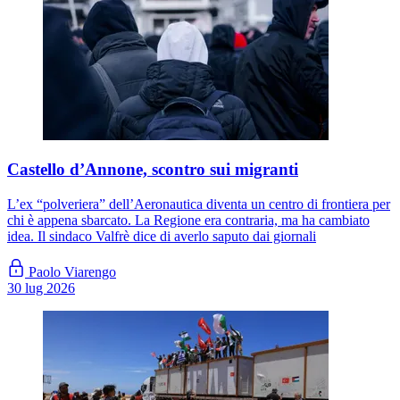
Castello d’Annone, scontro sui migranti
L’ex “polveriera” dell’Aeronautica diventa un centro di frontiera per
chi è appena sbarcato. La Regione era contraria, ma ha cambiato
idea. Il sindaco Valfrè dice di averlo saputo dai giornali
Paolo Viarengo
30 lug 2026