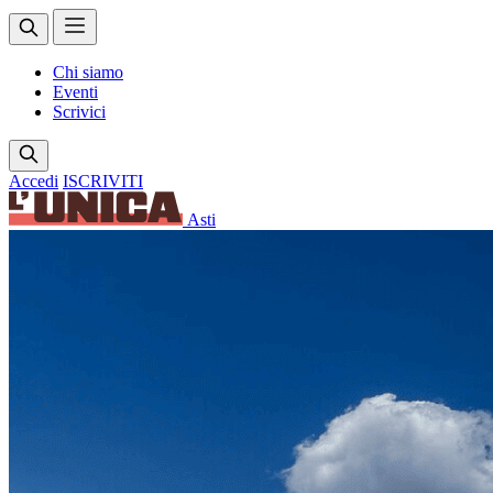
Chi siamo
Eventi
Scrivici
Accedi
ISCRIVITI
Asti