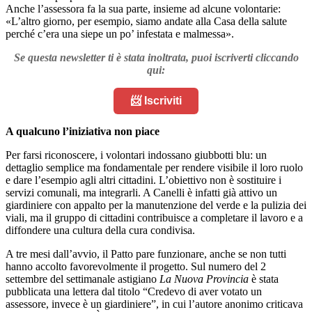
Anche l’assessora fa la sua parte, insieme ad alcune volontarie:
«L’altro giorno, per esempio, siamo andate alla Casa della salute
perché c’era una siepe un po’ infestata e malmessa».
Se questa newsletter ti è stata inoltrata, puoi iscriverti cliccando
qui:
📨 Iscriviti
A qualcuno l’iniziativa non piace
Per farsi riconoscere, i volontari indossano giubbotti blu: un
dettaglio semplice ma fondamentale per rendere visibile il loro ruolo
e dare l’esempio agli altri cittadini. L’obiettivo non è sostituire i
servizi comunali, ma integrarli. A Canelli è infatti già attivo un
giardiniere con appalto per la manutenzione del verde e la pulizia dei
viali, ma il gruppo di cittadini contribuisce a completare il lavoro e a
diffondere una cultura della cura condivisa.
A tre mesi dall’avvio, il Patto pare funzionare, anche se non tutti
hanno accolto favorevolmente il progetto. Sul numero del 2
settembre del settimanale astigiano
La Nuova Provincia
è stata
pubblicata una lettera dal titolo “Credevo di aver votato un
assessore, invece è un giardiniere”, in cui l’autore anonimo criticava