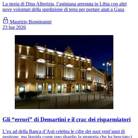
La storia di Dina Alberizia, l’astigiana arrestata in Libia con altri
nove volontari della spedizione di terra per portare aiuti a Gaza
Maurizio Bongioanni
23 lug 2026
Gli “errori” di Demartini e il crac dei risparmiatori
L’ex ad della Banca d’Asti celebra le cifre dei suoi vent’anni di
gestione, ma liquida come uno sbaglio la strategia che ha bruciato i