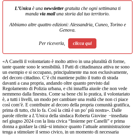
L’Unica
è una
newsletter
gratuita che ogni settimana ti
manda
via mail
una storia dal tuo territorio.
Abbiamo altre quattro edizioni: Alessandria, Cuneo, Torino e
Genova.
Per riceverla,
clicca qui
«A Canelli il volontariato è molto attivo in una pluralità di forme,
tante quante sono le sensibilità. I Patti di cittadinanza attiva ne sono
un esempio e si occupano, principalmente ma non esclusivamente,
del decoro cittadino. C’è chi mantiene pulito il tratto di strada
davanti a casa propria, andando oltre quanto previsto dal
Regolamento di Polizia urbana, e chi innaffia aiuole che non vede
nemmeno dalla finestra. Come sa bene chi lo pratica, il volontariato
è, a tutti i livelli, un modo per cambiare una realtà che non ci piace
così com’è. E contribuire al decoro della propria comunità gratifica,
prima di tutto, chi lo fa. Così la città è un po’ più nostra». Dalle
parole riferite a
L’Unica
della sindaca Roberta Giovine ̶ insediata
nel giugno 2024 con la lista civica “Insieme per Canelli” e prima
donna a guidare la città ̶ si intuisce quanto l’attuale amministrazione
tenga a stimolare il senso civico, in un momento di necessaria