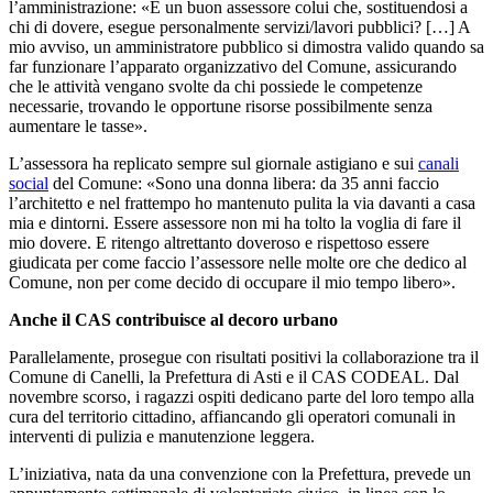
l’amministrazione: «È un buon assessore colui che, sostituendosi a
chi di dovere, esegue personalmente servizi/lavori pubblici? […] A
mio avviso, un amministratore pubblico si dimostra valido quando sa
far funzionare l’apparato organizzativo del Comune, assicurando
che le attività vengano svolte da chi possiede le competenze
necessarie, trovando le opportune risorse possibilmente senza
aumentare le tasse».
L’assessora ha replicato sempre sul giornale astigiano e sui
canali
social
del Comune: «Sono una donna libera: da 35 anni faccio
l’architetto e nel frattempo ho mantenuto pulita la via davanti a casa
mia e dintorni. Essere assessore non mi ha tolto la voglia di fare il
mio dovere. E ritengo altrettanto doveroso e rispettoso essere
giudicata per come faccio l’assessore nelle molte ore che dedico al
Comune, non per come decido di occupare il mio tempo libero».
Anche il CAS contribuisce al decoro urbano
Parallelamente, prosegue con risultati positivi la collaborazione tra il
Comune di Canelli, la Prefettura di Asti e il CAS CODEAL. Dal
novembre scorso, i ragazzi ospiti dedicano parte del loro tempo alla
cura del territorio cittadino, affiancando gli operatori comunali in
interventi di pulizia e manutenzione leggera.
L’iniziativa, nata da una convenzione con la Prefettura, prevede un