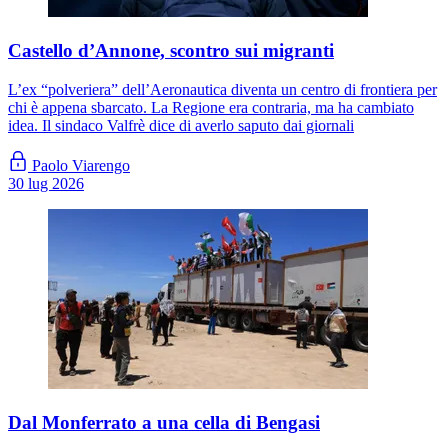
Castello d’Annone, scontro sui migranti
L’ex “polveriera” dell’Aeronautica diventa un centro di frontiera per
chi è appena sbarcato. La Regione era contraria, ma ha cambiato
idea. Il sindaco Valfrè dice di averlo saputo dai giornali
Paolo Viarengo
30 lug 2026
Dal Monferrato a una cella di Bengasi