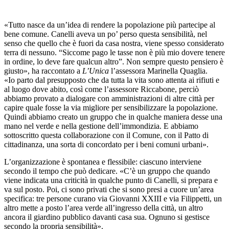
«Tutto nasce da un’idea di rendere la popolazione più partecipe al
bene comune. Canelli aveva un po’ perso questa sensibilità, nel
senso che quello che è fuori da casa nostra, viene spesso considerato
terra di nessuno. “Siccome pago le tasse non è più mio dovere tenere
in ordine, lo deve fare qualcun altro”. Non sempre questo pensiero è
giusto», ha raccontato a
L’Unica
l’assessora Marinella Quaglia.
«Io parto dal presupposto che da tutta la vita sono attenta ai rifiuti e
al luogo dove abito, così come l’assessore Riccabone, perciò
abbiamo provato a dialogare con amministrazioni di altre città per
capire quale fosse la via migliore per sensibilizzare la popolazione.
Quindi abbiamo creato un gruppo che in qualche maniera desse una
mano nel verde e nella gestione dell’immondizia. E abbiamo
sottoscritto questa collaborazione con il Comune, con il Patto di
cittadinanza, una sorta di concordato per i beni comuni urbani».
L’organizzazione è spontanea e flessibile: ciascuno interviene
secondo il tempo che può dedicare. «C’è un gruppo che quando
viene indicata una criticità in qualche punto di Canelli, si prepara e
va sul posto. Poi, ci sono privati che si sono presi a cuore un’area
specifica: tre persone curano via Giovanni XXIII e via Filippetti, un
altro mette a posto l’area verde all’ingresso della città, un altro
ancora il giardino pubblico davanti casa sua. Ognuno si gestisce
secondo la propria sensibilità».