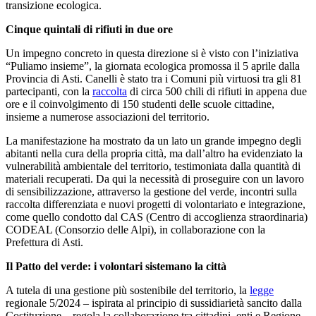
transizione ecologica.
Cinque quintali di rifiuti in due ore
Un impegno concreto in questa direzione si è visto con l’iniziativa
“Puliamo insieme”, la giornata ecologica promossa il 5 aprile dalla
Provincia di Asti. Canelli è stato tra i Comuni più virtuosi tra gli 81
partecipanti, con la
raccolta
di circa 500 chili di rifiuti in appena due
ore e il coinvolgimento di 150 studenti delle scuole cittadine,
insieme a numerose associazioni del territorio.
La manifestazione ha mostrato da un lato un grande impegno degli
abitanti nella cura della propria città, ma dall’altro ha evidenziato la
vulnerabilità ambientale del territorio, testimoniata dalla quantità di
materiali recuperati. Da qui la necessità di proseguire con un lavoro
di sensibilizzazione, attraverso la gestione del verde, incontri sulla
raccolta differenziata e nuovi progetti di volontariato e integrazione,
come quello condotto dal CAS (Centro di accoglienza straordinaria)
CODEAL (Consorzio delle Alpi), in collaborazione con la
Prefettura di Asti.
Il Patto del verde: i volontari sistemano la città
A tutela di una gestione più sostenibile del territorio, la
legge
regionale 5/2024 – ispirata al principio di sussidiarietà sancito dalla
Costituzione – regola la collaborazione tra cittadini, enti e Regione.