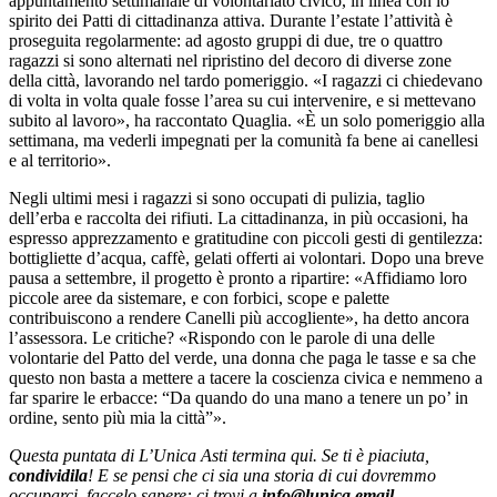
appuntamento settimanale di volontariato civico, in linea con lo
spirito dei Patti di cittadinanza attiva. Durante l’estate l’attività è
proseguita regolarmente: ad agosto gruppi di due, tre o quattro
ragazzi si sono alternati nel ripristino del decoro di diverse zone
della città, lavorando nel tardo pomeriggio. «I ragazzi ci chiedevano
di volta in volta quale fosse l’area su cui intervenire, e si mettevano
subito al lavoro», ha raccontato Quaglia. «È un solo pomeriggio alla
settimana, ma vederli impegnati per la comunità fa bene ai canellesi
e al territorio».
Negli ultimi mesi i ragazzi si sono occupati di pulizia, taglio
dell’erba e raccolta dei rifiuti. La cittadinanza, in più occasioni, ha
espresso apprezzamento e gratitudine con piccoli gesti di gentilezza:
bottigliette d’acqua, caffè, gelati offerti ai volontari. Dopo una breve
pausa a settembre, il progetto è pronto a ripartire: «Affidiamo loro
piccole aree da sistemare, e con forbici, scope e palette
contribuiscono a rendere Canelli più accogliente», ha detto ancora
l’assessora. Le critiche? «Rispondo con le parole di una delle
volontarie del Patto del verde, una donna che paga le tasse e sa che
questo non basta a mettere a tacere la coscienza civica e nemmeno a
far sparire le erbacce: “Da quando do una mano a tenere un po’ in
ordine, sento più mia la città”».
Questa puntata di L’Unica Asti termina qui. Se ti è piaciuta,
condividila
! E se pensi che ci sia una storia di cui dovremmo
occuparci, faccelo sapere: ci trovi a
info@lunica.email
.