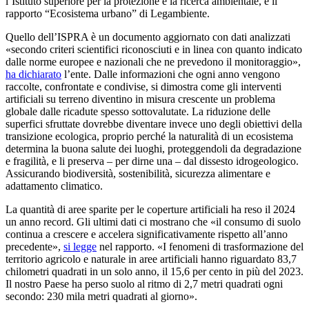
l’Istituto superiore per la protezione e la ricerca ambientale, e il
rapporto “Ecosistema urbano” di Legambiente.
Quello dell’ISPRA è un documento aggiornato con dati analizzati
«secondo criteri scientifici riconosciuti e in linea con quanto indicato
dalle norme europee e nazionali che ne prevedono il monitoraggio»,
ha dichiarato
l’ente. Dalle informazioni che ogni anno vengono
raccolte, confrontate e condivise, si dimostra come gli interventi
artificiali su terreno diventino in misura crescente un problema
globale dalle ricadute spesso sottovalutate. La riduzione delle
superfici sfruttate dovrebbe diventare invece uno degli obiettivi della
transizione ecologica, proprio perché la naturalità di un ecosistema
determina la buona salute dei luoghi, proteggendoli da degradazione
e fragilità, e li preserva – per dirne una – dal dissesto idrogeologico.
Assicurando biodiversità, sostenibilità, sicurezza alimentare e
adattamento climatico.
La quantità di aree sparite per le coperture artificiali ha reso il 2024
un anno record. Gli ultimi dati ci mostrano che «il consumo di suolo
continua a crescere e accelera significativamente rispetto all’anno
precedente»,
si legge
nel rapporto. «I fenomeni di trasformazione del
territorio agricolo e naturale in aree artificiali hanno riguardato 83,7
chilometri quadrati in un solo anno, il 15,6 per cento in più del 2023.
Il nostro Paese ha perso suolo al ritmo di 2,7 metri quadrati ogni
secondo: 230 mila metri quadrati al giorno».