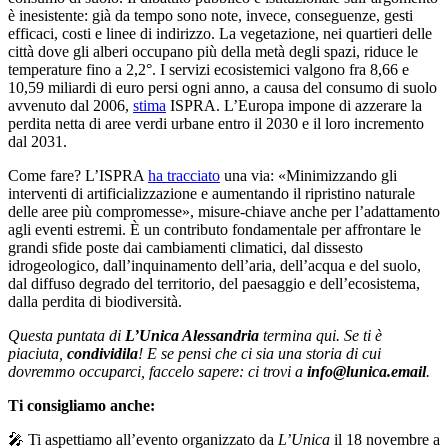
è inesistente: già da tempo sono note, invece, conseguenze, gesti
efficaci, costi e linee di indirizzo. La vegetazione, nei quartieri delle
città dove gli alberi occupano più della metà degli spazi, riduce le
temperature fino a 2,2°. I servizi ecosistemici valgono fra 8,66 e
10,59 miliardi di euro persi ogni anno, a causa del consumo di suolo
avvenuto dal 2006,
stima
ISPRA. L’Europa impone di azzerare la
perdita netta di aree verdi urbane entro il 2030 e il loro incremento
dal 2031.
Come fare? L’ISPRA
ha tracciato
una via: «Minimizzando gli
interventi di artificializzazione e aumentando il ripristino naturale
delle aree più compromesse», misure-chiave anche per l’adattamento
agli eventi estremi. È un contributo fondamentale per affrontare le
grandi sfide poste dai cambiamenti climatici, dal dissesto
idrogeologico, dall’inquinamento dell’aria, dell’acqua e del suolo,
dal diffuso degrado del territorio, del paesaggio e dell’ecosistema,
dalla perdita di biodiversità.
Questa puntata di
L’Unica Alessandria
termina qui. Se ti è
piaciuta,
condividila
! E se pensi che ci sia una storia di cui
dovremmo occuparci, faccelo sapere: ci trovi a
info@lunica.email
.
Ti consigliamo anche:
🎤 Ti aspettiamo all’evento organizzato da
L’Unica
il 18 novembre a