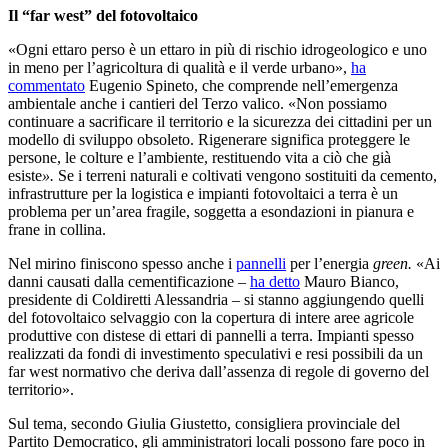
Il “far west” del fotovoltaico
«Ogni ettaro perso è un ettaro in più di rischio idrogeologico e uno
in meno per l’agricoltura di qualità e il verde urbano»,
ha
commentato
Eugenio Spineto, che comprende nell’emergenza
ambientale anche i cantieri del Terzo valico. «Non possiamo
continuare a sacrificare il territorio e la sicurezza dei cittadini per un
modello di sviluppo obsoleto. Rigenerare significa proteggere le
persone, le colture e l’ambiente, restituendo vita a ciò che già
esiste
».
Se i terreni naturali e coltivati vengono sostituiti da cemento,
infrastrutture per la logistica e impianti fotovoltaici a terra è un
problema per un’area fragile, soggetta a esondazioni in pianura e
frane in collina.
Nel mirino finiscono spesso anche i
pannelli
per l’energia
green.
«Ai
danni causati dalla cementificazione –
ha detto
Mauro Bianco,
presidente di Coldiretti Alessandria – si stanno aggiungendo quelli
del fotovoltaico selvaggio con la copertura di intere aree agricole
produttive con distese di ettari di pannelli a terra. Impianti spesso
realizzati da fondi di investimento speculativi e resi possibili da un
far west normativo che deriva dall’assenza di regole di governo del
territorio».
Sul tema, secondo Giulia Giustetto, consigliera provinciale del
Partito Democratico, gli amministratori locali possono fare poco in