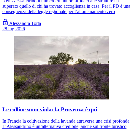
Nell’Alessandrino il numero di minori affidato alle strutture ha
superato quello di chi ha trovato accoglienza in casa. Per il PD è una
conseguenza della legge regionale per l’allontanamento zero
Alessandra Torta
28 lug 2026
Le colline sono viola: la Provenza è qui
In Francia la coltivazione della lavanda attraversa una crisi profonda.
L’Alessandrino è un’alternativa credibile, anche sul fronte turistico