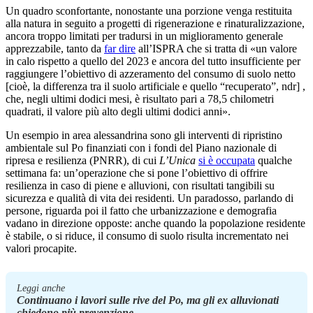
Un quadro sconfortante, nonostante una porzione venga restituita
alla natura in seguito a progetti di rigenerazione e rinaturalizzazione,
ancora troppo limitati per tradursi in un miglioramento generale
apprezzabile, tanto da
far dire
all’ISPRA che si tratta di «un valore
in calo rispetto a quello del 2023 e ancora del tutto insufficiente per
raggiungere l’obiettivo di azzeramento del consumo di suolo netto
[cioè, la differenza tra il suolo artificiale e quello “recuperato”, ndr] ,
che, negli ultimi dodici mesi, è risultato pari a 78,5 chilometri
quadrati, il valore più alto degli ultimi dodici anni».
Un esempio in area alessandrina sono gli interventi di ripristino
ambientale sul Po finanziati con i fondi del Piano nazionale di
ripresa e resilienza (PNRR), di cui
L’Unica
si è occupata
qualche
settimana fa: un’operazione che si pone l’obiettivo di offrire
resilienza in caso di piene e alluvioni, con risultati tangibili su
sicurezza e qualità di vita dei residenti. Un paradosso, parlando di
persone, riguarda poi il fatto che urbanizzazione e demografia
vadano in direzione opposte: anche quando la popolazione residente
è stabile, o si riduce, il consumo di suolo risulta incrementato nei
valori procapite.
Leggi anche
Continuano i lavori sulle rive del Po, ma gli ex alluvionati
chiedono più prevenzione