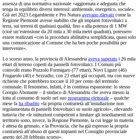
assenza di una normativa nazionale
«aggiornata e adeguata che
tenga in equilibrio diversi interessi:
ambientale, energetico, sociale
».
Già nel 2023 Legambiente e Pro Natura
avevano rilevato
come la
Regione Piemonte avesse stabilito
che gli impianti fotovoltaici a
terra, sui terreni di qualsiasi qualità, fino a alla potenza di 1 MW
(cioè un’estensione da 20 mila a 30 mila metri quadrati), potessero
essere realizzati «con la procedura abilitativa semplificata, quasi solo
una comunicazione al Comune che ha ben poche possibilità per
intervenire».
Lo scorso anno, la provincia di Alessandria
aveva superato
i 26 mila
ettari di terreno coperti da pannelli fotovoltaici. I Comuni più
coinvolti erano Pozzolo Formigaro (77 ettari), Novi Ligure (46)
Frugarolo (40) e Sezzadio, con 23 ettari già occupati, ma con nuove
richieste che potrebbero toccare il 10 per cento del territorio
comunale. Il fenomeno, infatti, è in continua espansione: lo
stesso
Giorgio Abonante – il sindaco di Alessandria che aveva messo la
lotta al consumo di suolo nel suo
programma elettorale
– qualche
mese fa
ha ribadito
«la propria
contrarietà all’installazione non
regolamentata di pannelli fotovoltaici su suolo agricolo», rilevando
tuttavia che «le istituzioni competenti a limitare gli insediamenti sul
territorio sono, invece, la Regione Piemonte, la cui legge in materia
è attesa da gennaio, e la Provincia, che ha già espresso la propria
contrarietà all’abuso di questi impianti nel Consiglio provinciale
aperto del 28 febbraio scorso».