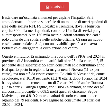
📨 Iscriviti
Basta dare un’occhiata ai numeri per capirne l’impatto. Sarà
ammodernata un’enorme superficie di un milione di metri quadrati di
aree delle società RFI, FS Logistix e Trenitalia, dove la logistica
coprirà 300 mila metri quadrati, con oltre 15 mila di servizi per gli
autotrasportatori. Altri 160 mila metri quadrati saranno dedicati al
polo culturale che sorgerà nelle antiche officine. Ci sarà un nuovo
casello autostradale a Sud, con una viabilità specifica che avrà
l’obiettivo di alleggerire la circolazione del centro.
Questo è il futuro. Esaminando il rapporto dell’ISPRA, nel 2024 in
provincia di Alessandria erano artificiali oltre 25 mila ettari, il 7,15
per cento della superficie: 55 ettari consumati solo nell’ultimo anno.
È al quarto posto in regione: la maglia nera è Novara (11,23 per
cento), ma non c’è da essere contenti. La città di Alessandria, come
capoluogo, è al 16,10 per cento (3.278 ettari), dopo Torino: nel 2024
ha registrato un incremento netto di 7 ettari. Ma c’è anche Tortona
(1.736 ettari). Carrega Ligure, con i suoi 74 abitanti, ha uno dei più
alti consumi procapite: 6.608,5 metri quadrati ciascuno. Segue
Malvicino, con 4.819,2 metri quadrati di suolo consumato per
ognuno dei 79 residenti. Novi Ligure ha consumato 10 ettari dal
2023 al 2024.