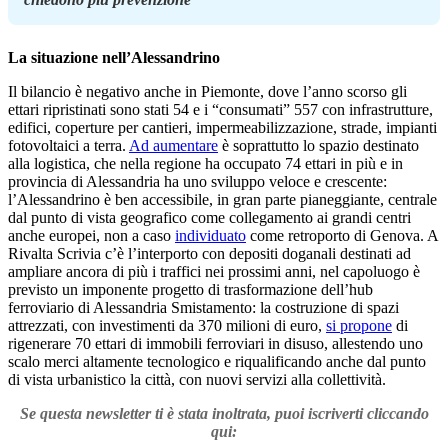
La situazione nell’Alessandrino
Il bilancio è negativo anche in Piemonte, dove l’anno scorso gli
ettari ripristinati sono stati 54 e i “consumati” 557 con infrastrutture,
edifici, coperture per cantieri, impermeabilizzazione, strade, impianti
fotovoltaici a terra.
Ad aumentare
è soprattutto lo spazio destinato
alla logistica, che nella regione ha occupato 74 ettari in più e in
provincia di Alessandria ha uno sviluppo veloce e crescente:
l’Alessandrino è ben accessibile, in gran parte pianeggiante, centrale
dal punto di vista geografico come collegamento ai grandi centri
anche europei, non a caso
individuato
come retroporto di Genova. A
Rivalta Scrivia c’è l’interporto con depositi doganali destinati ad
ampliare ancora di più i traffici nei prossimi anni, nel capoluogo è
previsto un imponente progetto di trasformazione dell’hub
ferroviario di Alessandria Smistamento: la costruzione di spazi
attrezzati, con investimenti da 370 milioni di euro,
si propone
di
rigenerare 70 ettari di immobili ferroviari in disuso, allestendo uno
scalo merci altamente tecnologico e riqualificando anche dal punto
di vista urbanistico la città, con nuovi servizi alla collettività.
Se questa newsletter ti è stata inoltrata, puoi iscriverti cliccando
qui: