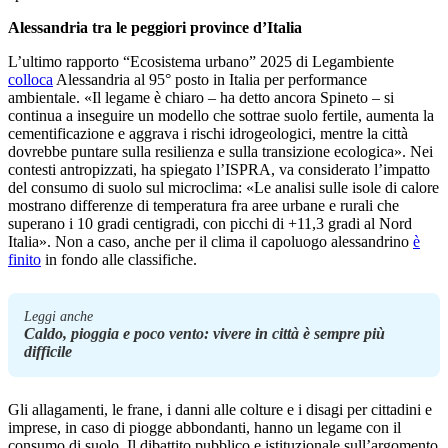
Alessandria tra le peggiori province d’Italia
L’ultimo rapporto “Ecosistema urbano” 2025 di Legambiente
colloca
Alessandria al 95° posto in Italia per performance
ambientale. «Il legame è chiaro – ha detto ancora Spineto – si
continua a inseguire un modello che sottrae suolo fertile, aumenta la
cementificazione e aggrava i rischi idrogeologici, mentre la città
dovrebbe puntare sulla resilienza e sulla transizione ecologica». Nei
contesti antropizzati, ha spiegato l’ISPRA, va considerato l’impatto
del consumo di suolo sul microclima: «Le analisi sulle isole di calore
mostrano differenze di temperatura fra aree urbane e rurali che
superano i 10 gradi centigradi, con picchi di +11,3 gradi al Nord
Italia». Non a caso, anche per il clima il capoluogo alessandrino
è
finito
in fondo alle classifiche.
Leggi anche
Caldo, pioggia e poco vento: vivere in città è sempre più
difficile
Gli allagamenti, le frane, i danni alle colture e i disagi per cittadini e
imprese, in caso di piogge abbondanti, hanno un legame con il
consumo di suolo. Il dibattito pubblico e istituzionale sull’argomento