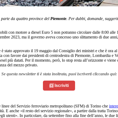
e parte da quattro province del
Piemonte
. Per dubbi, domande, suggerim
bili con motore a diesel Euro 5 non potranno circolare dalle 8:00 alle 19
ttembre 2023, ma il governo aveva concesso uno slittamento di due anni, e 
stato approvato il 19 maggio dal Consiglio dei ministri e che è ora al v
tata con favore dai presidenti di centrodestra di Piemonte, Lombardia e V
sel più datati. Per il momento, però, lo stop resta all’orizzonte e viene
anza del mezzo privato.
Se questa newsletter ti è stata inoltrata, puoi iscriverti cliccando qui:
📨 Iscriviti
linee del Servizio ferroviario metropolitano (SFM) di Torino che
inter
ità. E anche «il resto del servizio regionale», a partire dalla tratta Tori
gli utenti». In particolare, da settembre fino alla fine dell’anno, le due l