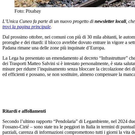
Foto: Pixabay
L’Unica Cuneo fa parte di un nuovo progetto di
newsletter locali
, ch
trovi la pagina principale
.
Dal prossimo ottobre, nei comuni con più di 30 mila abitanti, le automo
proroghe e dei ritardi: il blocco avrebbe dovuto entrare in vigore a se
Padana rimane una delle zone più inquinate d’Europa.
La Lega ha presentato un emendamento al decreto “Infrastrutture” che è 
dei Trasporti Matteo Salvini si è intestato personalmente, è stata salu
misure per ridurre l’inquinamento senza bloccare la circolazione dei die
ed efficienti e possano, se non sostituire, almeno compensare la manc
Ritardi e affollamenti
Secondo l’ultimo rapporto “Pendolaria” di Legambiente, nel 2024 due 
Fossano-Cirié – sono state tra le peggiori in Italia in termini di puntual
parziali, carenza di informazioni compromettono tutti i giorni la vita de