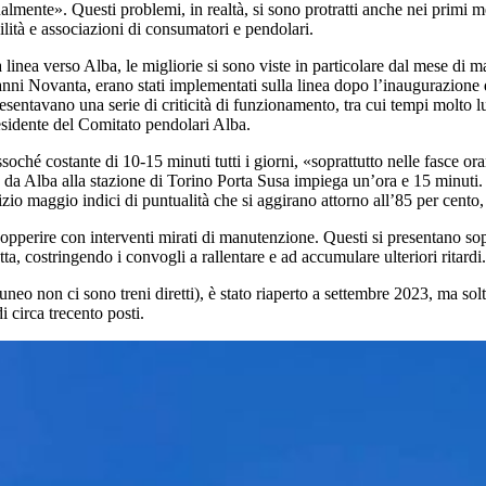
almente». Questi problemi, in realtà, si sono protratti anche nei primi mesi
ilità e associazioni di consumatori e pendolari.
 linea verso Alba, le migliorie si sono viste in particolare dal mese di 
 anni Novanta, erano stati implementati sulla linea dopo l’inaugurazion
esentavano una serie di criticità di funzionamento, tra cui tempi molto l
sidente del Comitato pendolari Alba.
soché costante di 10-15 minuti tutti i giorni, «soprattutto nelle fasce or
re da Alba alla stazione di Torino Porta Susa impiega un’ora e 15 minuti. 
nizio maggio indici di puntualità che si aggirano attorno all’85 per cento
 sopperire con interventi mirati di manutenzione. Questi si presentano so
ta, costringendo i convogli a rallentare e ad accumulare ulteriori ritardi.
eo non ci sono treni diretti), è stato riaperto a settembre 2023, ma solt
i circa trecento posti.