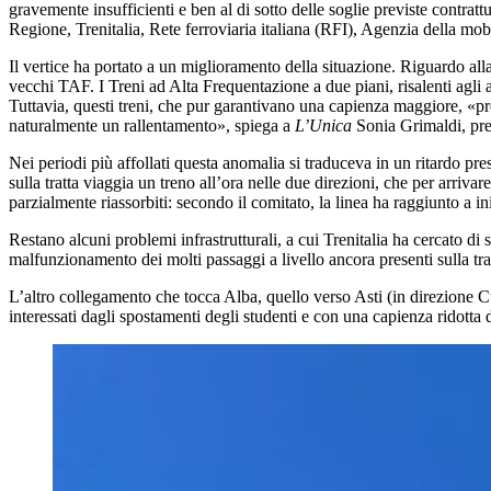
gravemente insufficienti e ben al di sotto delle soglie previste contrattu
Regione, Trenitalia, Rete ferroviaria italiana (RFI), Agenzia della mob
Il vertice ha portato a un miglioramento della situazione. Riguardo alla
vecchi TAF. I Treni ad Alta Frequentazione a due piani, risalenti agli
Tuttavia, questi treni, che pur garantivano una capienza maggiore, «pr
naturalmente un rallentamento», spiega a
L’Unica
Sonia Grimaldi, pre
Nei periodi più affollati questa anomalia si traduceva in un ritardo pres
sulla tratta viaggia un treno all’ora nelle due direzioni, che per arriva
parzialmente riassorbiti: secondo il comitato, la linea ha raggiunto a i
Restano alcuni problemi infrastrutturali, a cui Trenitalia ha cercato di
malfunzionamento dei molti passaggi a livello ancora presenti sulla trat
L’altro collegamento che tocca Alba, quello verso Asti (in direzione Cun
interessati dagli spostamenti degli studenti e con una capienza ridotta d