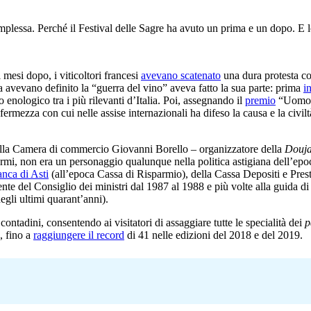
omplessa. Perché il Festival delle Sagre ha avuto un prima e un dopo. E l
i mesi dopo, i viticoltori francesi
avevano scatenato
una dura protesta con
ca avevano definito la “guerra del vino” aveva fatto la sua parte: prima
i
nologico tra i più rilevanti d’Italia. Poi, assegnando il
premio
“Uomo de
rmezza con cui nelle assise internazionali ha difeso la causa e la civiltà
e della Camera di commercio Giovanni Borello – organizzatore della
Douj
rmi, non era un personaggio qualunque nella politica astigiana dell’epoca:
nca di Asti
(all’epoca Cassa di Risparmio), della Cassa Depositi e Prest
nte del Consiglio dei ministri dal 1987 al 1988 e più volte alla guida di 
negli ultimi quarant’anni).
 contadini, consentendo ai visitatori di assaggiare tutte le specialità dei
p
, fino a
raggiungere il record
di 41 nelle edizioni del 2018 e del 2019.