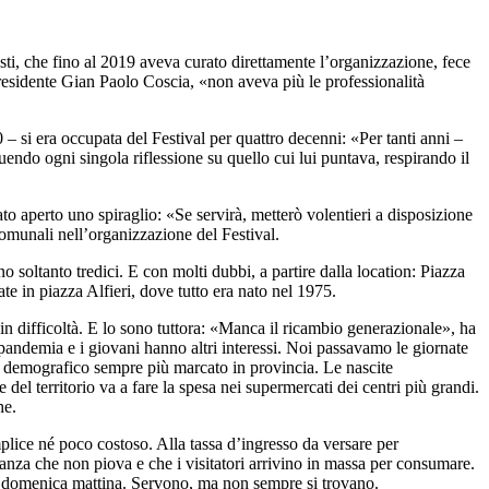
i, che fino al 2019 aveva curato direttamente l’organizzazione, fece
residente Gian Paolo Coscia, «non aveva più le professionalità
 – si era occupata del Festival per quattro decenni: «Per tanti anni –
endo ogni singola riflessione su quello cui lui puntava, respirando il
ato aperto uno spiraglio: «Se servirà, metterò volentieri a disposizione
comunali nell’organizzazione del Festival.
 soltanto tredici. E con molti dubbi, a partire dalla location: Piazza
te in piazza Alfieri, dove tutto era nato nel 1975.
in difficoltà. E lo sono tuttora: «Manca il ricambio generazionale», ha
andemia e i giovani hanno altri interessi. Noi passavamo le giornate
lo demografico sempre più marcato in provincia. Le nascite
el territorio va a fare la spesa nei supermercati dei centri più grandi.
he.
mplice né poco costoso. Alla tassa d’ingresso da versare per
peranza che non piova e che i visitatori arrivino in massa per consumare.
lla domenica mattina. Servono, ma non sempre si trovano.