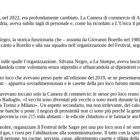
e, nel 2022, era profondamente cambiato. La Camera di commercio di Ast
ia, aveva subìto tagli di personale e, come ha ricordato a
L’Unica
il p
 Negro, la storica funzionaria che – assunta da Giovanni Borello nel 1980
canto a Borello e alla sua squadra nell’organizzazione del Festival, segu
e sulle spalle l’organizzazione. Silvana Negro, a
La Stampa
, aveva lasci
uolandola come volontaria senza stipendio e affiancandola ai dipendenti 
pro loco che avevano preso parte all’edizione del 2019, se ne presentarono
ati – appariva sovradimensionata e le casette della pro loco furono monta
on avevano toccato solo la Camera di commercio: le stesse pro loco erano 
Badoglio. «I vecchi sono diventati più vecchi o sono morti durante la p
e a Torino e Milano». Un aspetto secondario, ma non irrilevante, del ca
e banche o poste. I negozi di prossimità non ci sono più perché la gente d
provincia con 215 mila abitanti – le edicole chiudono e le farmacie anc
noltre, organizzare il Festival delle Sagre per una pro loco non è né se
l gas, i corsi per l’abilitazione alla somministrazione. Il tutto con la s
 persone, tra cucine, servizio, casse, allestimento casette e sfilata de