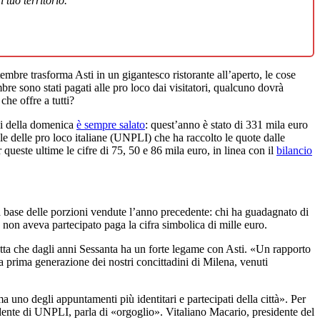
 tuo territorio.
tembre trasforma Asti in un gigantesco ristorante all’aperto, le cose
re sono stati pagati alle pro loco dai visitatori, qualcuno dovrà
he offre a tutti?
izi della domenica
è sempre salato
: quest’anno è stato di 331 mila euro
delle pro loco italiane (UNPLI) che ha raccolto le quote dalle
ueste ultime le cifre di 75, 50 e 86 mila euro, in linea con il
bilancio
ulla base delle porzioni vendute l’anno precedente: chi ha guadagnato di
 non aveva partecipato paga la cifra simbolica di mille euro.
setta che dagli anni Sessanta ha un forte legame con Asti. «Un rapporto
 prima generazione dei nostri concittadini di Milena, venuti
rma uno degli appuntamenti più identitari e partecipati della città». Per
sidente di UNPLI, parla di «orgoglio». Vitaliano Macario, presidente del