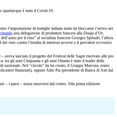
o spartiacque è stato il Covid-19.
tro l’importazione di bottiglie italiane tanto da bloccarne l’arrivo nei
nvitando
una delegazione di produttori francesi alla
Douja d’Or
,
ll’anno per il vino” al socialista francese Georges Spénale, l’allora
 del vino contro l’insidia di interessi avversi o il prevalere eccessivo
a
– aveva lanciato il progetto del Festival delle Sagre riservato alle pro
 tra gli anni Cinquanta e gli anni Ottanta è stato il leader della
iti nazionale. Nel “circolo” da lui creato, il Gruppo Marcora, erano
dicasteri finanziari), oppure Aldo Pia (presidente di Banca di Asti dal
ais
– i paesi – senza muoversi dal centro. Alla prima edizione