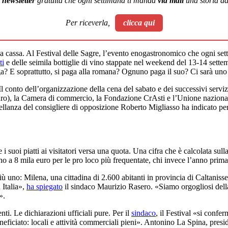
a
newsletter
gratuita che ogni settimana ti manda
via mail
una storia dal
Per riceverla,
clicca qui
 alla cassa. Al Festival delle Sagre, l’evento enogastronomico che ogni set
ti
e delle seimila bottiglie di vino stappate nel weekend del 13-14 settemb
a? E soprattutto, si paga alla romana? Ognuno paga il suo? Ci sarà uno c
l conto dell’organizzazione della cena del sabato e dei successivi serv
o), la Camera di commercio, la Fondazione CrAsti e l’Unione nazionale 
lanza del consigliere di opposizione Roberto Migliasso ha indicato per q
re i suoi piatti ai visitatori versa una quota. Una cifra che è calcolata s
o a 8 mila euro per le pro loco più frequentate, chi invece l’anno prima
iù uno: Milena, una cittadina di 2.600 abitanti in provincia di Caltanis
 Italia»,
ha spiegato
il sindaco Maurizio Rasero. «Siamo orgogliosi della
».
nti. Le dichiarazioni ufficiali pure. Per il
sindaco
, il Festival «si confe
beneficiato: locali e attività commerciali pieni». Antonino La Spina, pre