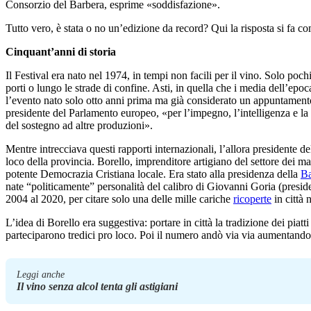
Consorzio del Barbera, esprime «soddisfazione».
Tutto vero, è stata o no un’edizione da record? Qui la risposta si fa c
Cinquant’anni di storia
Il Festival era nato nel 1974, in tempi non facili per il vino. Solo poch
porti o lungo le strade di confine. Asti, in quella che i media dell’epo
l’evento nato solo otto anni prima ma già considerato un appuntamento e
presidente del Parlamento europeo, «per l’impegno, l’intelligenza e la fe
del sostegno ad altre produzioni».
Mentre intrecciava questi rapporti internazionali, l’allora president
loco della provincia. Borello, imprenditore artigiano del settore dei ma
potente Democrazia Cristiana locale. Era stato alla presidenza della
Ba
nate “politicamente” personalità del calibro di Giovanni Goria (preside
2004 al 2020, per citare solo una delle mille cariche
ricoperte
in città 
L’idea di Borello era suggestiva: portare in città la tradizione dei piatti
parteciparono tredici pro loco. Poi il numero andò via via aumentando
Leggi anche
Il vino senza alcol tenta gli astigiani