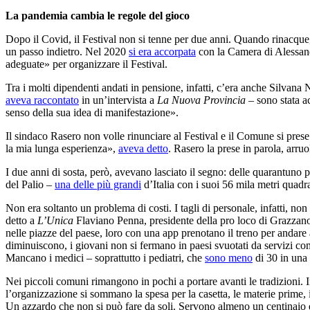
La pandemia cambia le regole del gioco
Dopo il Covid, il Festival non si tenne per due anni. Quando rinacqu
un passo indietro. Nel 2020
si era accorpata
con la Camera di Alessandr
adeguate» per organizzare il Festival.
Tra i molti dipendenti andati in pensione, infatti, c’era anche Silvana
aveva raccontato
in un’intervista a
La Nuova Provincia
– sono stata ac
senso della sua idea di manifestazione».
Il sindaco Rasero non volle rinunciare al Festival e il Comune si pres
la mia lunga esperienza»,
aveva detto
. Rasero la prese in parola, arr
I due anni di sosta, però, avevano lasciato il segno: delle quarantuno 
del Palio –
una delle più grandi
d’Italia con i suoi 56 mila metri quadr
Non era soltanto un problema di costi. I tagli di personale, infatti, n
detto a
L’Unica
Flaviano Penna, presidente della pro loco di Grazzano 
nelle piazze del paese, loro con una app prenotano il treno per andar
diminuiscono, i giovani non si fermano in paesi svuotati da servizi com
Mancano i medici – soprattutto i pediatri, che
sono meno
di 30 in una 
Nei piccoli comuni rimangono in pochi a portare avanti le tradizioni. I
l’organizzazione si sommano la spesa per la casetta, le materie prime, i
Un azzardo che non si può fare da soli. Servono almeno un centinaio di