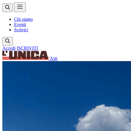
Chi siamo
Eventi
Scrivici
Accedi
ISCRIVITI
Asti