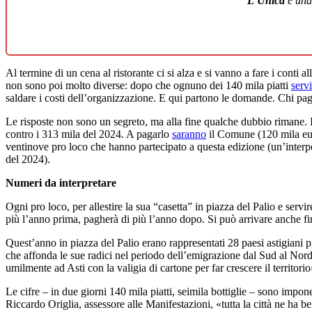
L’Unica
è un
Al termine di un cena al ristorante ci si alza e si vanno a fare i conti
non sono poi molto diverse: dopo che ognuno dei 140 mila piatti
servi
saldare i costi dell’organizzazione. E qui partono le domande. Chi pag
Le risposte non sono un segreto, ma alla fine qualche dubbio rimane. I
contro i 313 mila del 2024. A pagarlo
saranno
il Comune (120 mila eur
ventinove pro loco che hanno partecipato a questa edizione (un’interpel
del 2024).
Numeri da interpretare
Ogni pro loco, per allestire la sua “casetta” in piazza del Palio e servi
più l’anno prima, pagherà di più l’anno dopo. Si può arrivare anche fin
Quest’anno in piazza del Palio erano rappresentati 28 paesi astigiani p
che affonda le sue radici nel periodo dell’emigrazione dal Sud al Nord
umilmente ad Asti con la valigia di cartone per far crescere il territorio
Le cifre – in due giorni 140 mila piatti, seimila bottiglie – sono impone
Riccardo Origlia, assessore alle Manifestazioni, «tutta la città ne ha 