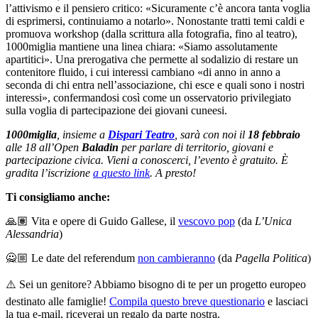
l’attivismo e il pensiero critico: «Sicuramente c’è ancora tanta voglia
di esprimersi, continuiamo a notarlo». Nonostante tratti temi caldi e
promuova workshop (dalla scrittura alla fotografia, fino al teatro),
1000miglia mantiene una linea chiara: «Siamo assolutamente
apartitici». Una prerogativa che permette al sodalizio di restare un
contenitore fluido, i cui interessi cambiano «di anno in anno a
seconda di chi entra nell’associazione, chi esce e quali sono i nostri
interessi», confermandosi così come un osservatorio privilegiato
sulla voglia di partecipazione dei giovani cuneesi.
1000miglia
, insieme a
Dispari Teatro
, sarà con noi il
18 febbraio
alle 18 all’Open
Baladin
per parlare di territorio, giovani e
partecipazione civica. Vieni a conoscerci, l’evento è gratuito. È
gradita l’iscrizione
a questo link
. A presto!
Ti consigliamo anche:
🙏🏽 Vita e opere di Guido Gallese, il
vescovo pop
(da
L’Unica
Alessandria
)
🙅🏼 Le date del referendum
non cambieranno
(da
Pagella Politica
)
⚠️ Sei un genitore? Abbiamo bisogno di te per un progetto europeo
destinato alle famiglie!
Compila questo breve questionario
e lasciaci
la tua e-mail, riceverai un regalo da parte nostra.