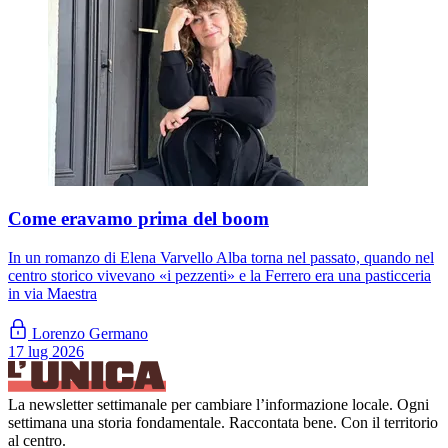
Come eravamo prima del boom
In un romanzo di Elena Varvello Alba torna nel passato, quando nel
centro storico vivevano «i pezzenti» e la Ferrero era una pasticceria
in via Maestra
Lorenzo Germano
17 lug 2026
La newsletter settimanale per cambiare l’informazione locale. Ogni
settimana una storia fondamentale. Raccontata bene. Con il territorio
al centro.