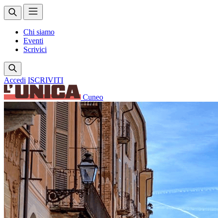
Chi siamo
Eventi
Scrivici
Accedi
ISCRIVITI
Cuneo