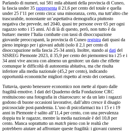
Parlando di numeri, sui 581 mila abitanti della provincia di Cuneo,
la fascia under 35
rappresenta
il 21,6 per cento del totale e quella
under 25 l’11 per cento circa: una minoranza, certo, ma tutt’altro che
trascurabile, nonostante un’aspettativa demografica piuttosto
negativa che prevede, nel 2040, quasi tre persone over 65 per ogni
ragazzo sotto i 15 anni. Al di là di questo, però, non tutto è da
buttare: mentre l’Italia combatte con tassi di disoccupazione
giovanile preoccupanti, la provincia di Cuneo
registra
dati quasi da
pieno impiego per i giovani adulti (solo il 2,1 per cento di
disoccupazione nella fascia 25-34 anni). Inoltre, stando ai
dati
del
SISREG Piemonte 2023, il 35,9 per cento dei piemontesi tra i 25 e i
34 anni vive ancora con almeno un genitore: un dato che riflette
comunque le difficoltà di autonomia abitativa, ma che risulta
inferiore alla media nazionale (45,2 per cento), indicando
opportunità economiche migliori rispetto al resto dei coetanei.
Tuttavia, questo benessere economico non mette al riparo dalle
fragilità emotive. I dati del Quaderno della Fondazione CRC
restituiscono una fotografia in chiaroscuro: se da un lato i ragazzi
godono di buone occasioni lavorative, dall’altro cresce il disagio
psicosociale post-pandemia. L’uso di psicofarmaci tra i 15 e i 19
anni in Piemonte è salito all’11,4 per cento, con una prevalenza
doppia tra le ragazze, mentre la media nazionale è del 10,8 per
cento. Manca soprattutto un
match
pieno con le realtà che
potrebbero aiutare ad affrontare queste fragilità: i giovani cuneesi