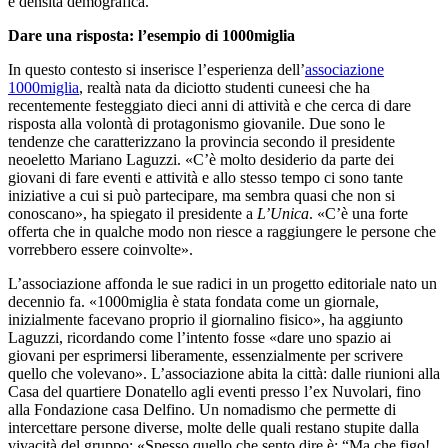
e densità demografica.
Dare una risposta: l’esempio di 1000miglia
In questo contesto si inserisce l’esperienza dell’
associazione
1000miglia
, realtà nata da diciotto studenti cuneesi che ha
recentemente festeggiato dieci anni di attività e che cerca di dare
risposta alla volontà di protagonismo giovanile. Due sono le
tendenze che caratterizzano la provincia secondo il presidente
neoeletto Mariano Laguzzi. «C’è molto desiderio da parte dei
giovani di fare eventi e attività e allo stesso tempo ci sono tante
iniziative a cui si può partecipare, ma sembra quasi che non si
conoscano», ha spiegato il presidente a
L’Unica
. «C’è una forte
offerta che in qualche modo non riesce a raggiungere le persone che
vorrebbero essere coinvolte».
L’associazione affonda le sue radici in un progetto editoriale nato un
decennio fa. «1000miglia è stata fondata come un giornale,
inizialmente facevano proprio il giornalino fisico», ha aggiunto
Laguzzi, ricordando come l’intento fosse «dare uno spazio ai
giovani per esprimersi liberamente, essenzialmente per scrivere
quello che volevano». L’associazione abita la città: dalle riunioni alla
Casa del quartiere Donatello agli eventi presso l’ex Nuvolari, fino
alla Fondazione casa Delfino. Un nomadismo che permette di
intercettare persone diverse, molte delle quali restano stupite dalla
vivacità del gruppo: «Spesso quello che sento dire è: “Ma che figo!