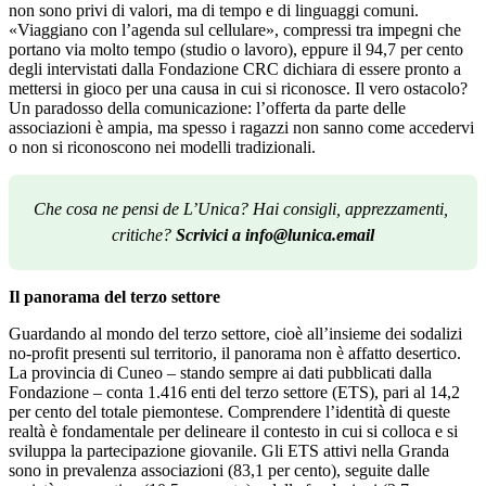
non sono privi di valori, ma di tempo e di linguaggi comuni.
«Viaggiano con l’agenda sul cellulare», compressi tra impegni che
portano via molto tempo (studio o lavoro), eppure il 94,7 per cento
degli intervistati dalla Fondazione CRC dichiara di essere pronto a
mettersi in gioco per una causa in cui si riconosce. Il vero ostacolo?
Un paradosso della comunicazione: l’offerta da parte delle
associazioni è ampia, ma spesso i ragazzi non sanno come accedervi
o non si riconoscono nei modelli tradizionali.
Che cosa ne pensi de L’Unica? Hai consigli, apprezzamenti, 
critiche? 
Scrivici a info@lunica.email
Il panorama del terzo settore
Guardando al mondo del terzo settore, cioè all’insieme dei sodalizi
no-profit presenti sul territorio, il panorama non è affatto desertico.
La provincia di Cuneo – stando sempre ai dati pubblicati dalla
Fondazione – conta 1.416 enti del terzo settore (ETS), pari al 14,2
per cento del totale piemontese. Comprendere l’identità di queste
realtà è fondamentale per delineare il contesto in cui si colloca e si
sviluppa la partecipazione giovanile. Gli ETS attivi nella Granda
sono in prevalenza associazioni (83,1 per cento), seguite dalle