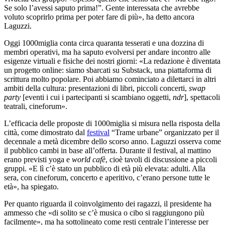
Se solo l’avessi saputo prima!”. Gente interessata che avrebbe
voluto scoprirlo prima per poter fare di più», ha detto ancora
Laguzzi.
Oggi 1000miglia conta circa quaranta tesserati e una dozzina di
membri operativi, ma ha saputo evolversi per andare incontro alle
esigenze virtuali e fisiche dei nostri giorni: «La redazione è diventata
un progetto online: siamo sbarcati su Substack, una piattaforma di
scrittura molto popolare. Poi abbiamo cominciato a dilettarci in altri
ambiti della cultura: presentazioni di libri, piccoli concerti,
swap
party
[eventi i cui i partecipanti si scambiano oggetti,
ndr
], spettacoli
teatrali, cineforum».
L’efficacia delle proposte di 1000miglia si misura nella risposta della
città, come dimostrato dal
festival
“Trame urbane” organizzato per il
decennale a metà dicembre dello scorso anno. Laguzzi osserva come
il pubblico cambi in base all’offerta. Durante il festival, al mattino
erano previsti yoga e
world cafè
, cioè tavoli di discussione a piccoli
gruppi. «E lì c’è stato un pubblico di età più elevata: adulti. Alla
sera, con cineforum, concerto e aperitivo, c’erano persone tutte le
età», ha spiegato.
Per quanto riguarda il coinvolgimento dei ragazzi, il presidente ha
ammesso che «di solito se c’è musica o cibo si raggiungono più
facilmente», ma ha sottolineato come resti centrale l’interesse per