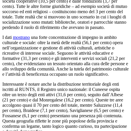
società cooperative (10,5 per cento) e dalle fondazioni (3,7 per
cento). Tutte le altre forme giuridiche – ad esempio società di mutuo
soccorso ed enti religiosi – costituiscono meno del 3 per cento del
totale. Tutte realtà che si muovono in uno scenario in cui i luoghi di
socializzazione sono mutati: biblioteche, oratori e parrocchie stanno
perdendo il ruolo di riferimento che avevano in passato.
I dati
mostrano
una forte concentrazione di impegno in ambito
culturale e sociale: oltre la metà delle realtà (56,1 per cento) opera
nell’organizzazione e gestione di attività culturali, artistiche o
ricreative di interesse sociale. Seguono le attività educative e
formative (31,3 per cento) e gli interventi e servizi sociali (21,2 per
cento), che evidenziano un tessuto orientato alla cura delle persone e
allo sviluppo della comunità. Anche la tutela del patrimonio culturale
e l’attività di beneficenza occupano un ruolo significativo.
Interessante è notare anche la distribuzione territoriale degli enti
iscritti al RUNTS, il Registro unico nazionale: il Cuneese ospita
oltre un terzo degli enti attivi (31,6 per cento), seguito dall’Albese
(21 per cento) e dal Monregalese (16,2 per cento). Queste tre aree
accolgono quasi il 70 per cento del totale, mentre Saluzzese (11,4
per cento), Braidese (7,1 per cento), Saviglianese (6,5 per cento) e
Fossanese (6,1 per cento) presentano una presenza più contenuta.
Questa geografia riflette le zone più popolose della provincia e
conferma un legame, tanto logico quanto curioso, tra partecipazione