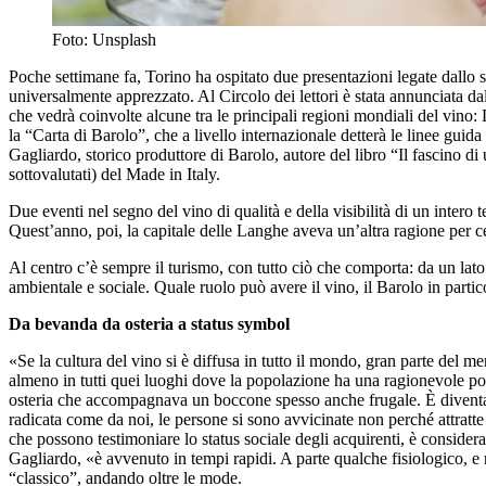
Foto: Unsplash
Poche settimane fa, Torino ha ospitato due presentazioni legate dallo st
universalmente apprezzato. Al Circolo dei lettori è stata annunciata 
che vedrà coinvolte alcune tra le principali regioni mondiali del vin
la “Carta di Barolo”, che a livello internazionale detterà le linee gui
Gagliardo, storico produttore di Barolo, autore del libro “Il fascino di
sottovalutati) del Made in Italy.
Due eventi nel segno del vino di qualità e della visibilità di un intero te
Quest’anno, poi, la capitale delle Langhe aveva un’altra ragione per c
Al centro c’è sempre il turismo, con tutto ciò che comporta: da un lato 
ambientale e sociale. Quale ruolo può avere il vino, il Barolo in partic
Da bevanda da osteria a status symbol
«Se la cultura del vino si è diffusa in tutto il mondo, gran parte del 
almeno in tutti quei luoghi dove la popolazione ha una ragionevole pos
osteria che accompagnava un boccone spesso anche frugale. È diventato
radicata come da noi, le persone si sono avvicinate non perché attratte
che possono testimoniare lo status sociale degli acquirenti, è considerat
Gagliardo, «è avvenuto in tempi rapidi. A parte qualche fisiologico, e 
“classico”, andando oltre le mode.