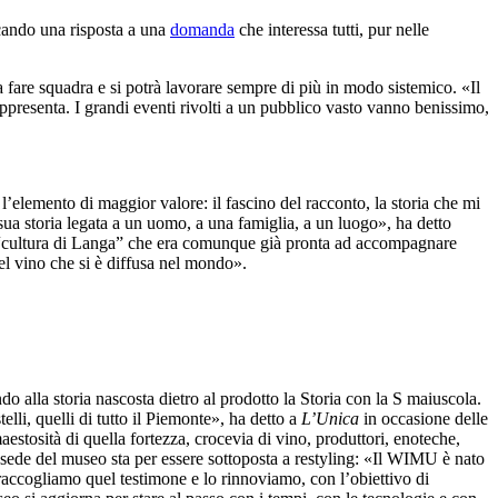
rcando una risposta a una
domanda
che interessa tutti, pur nelle
 fare squadra e si potrà lavorare sempre di più in modo sistemico. «Il
appresenta. I grandi eventi rivolti a un pubblico vasto vanno benissimo,
’elemento di maggior valore: il fascino del racconto, la storia che mi
ua storia legata a un uomo, a una famiglia, a un luogo», ha detto
na “cultura di Langa” che era comunque già pronta ad accompagnare
l vino che si è diffusa nel mondo».
o alla storia nascosta dietro al prodotto la Storia con la S maiuscola.
lli, quelli di tutto il Piemonte», ha detto a
L’Unica
in occasione delle
estosità di quella fortezza, crocevia di vino, produttori, enoteche,
 sede del museo sta per essere sottoposta a restyling: «Il WIMU è nato
accogliamo quel testimone e lo rinnoviamo, con l’obiettivo di