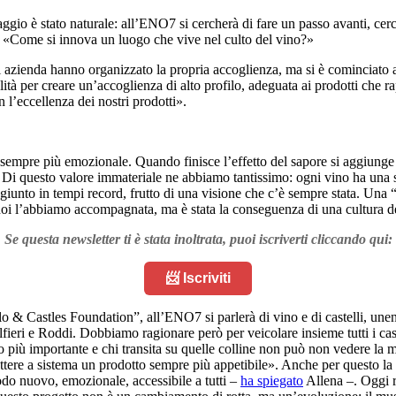
aggio è stato naturale: all’ENO7 si cercherà di fare un passo avanti, ce
ze: «Come si innova un luogo che vive nel culto del vino?»
 azienda hanno organizzato la propria accoglienza, ma si è cominciato a
lità per creare un’accoglienza di alto profilo, adeguata ai prodotti che r
 l’eccellenza dei nostri prodotti».
empre più emozionale. Quando finisce l’effetto del sapore si aggiunge l
. Di questo valore immateriale ne abbiamo tantissimo: ogni vino ha una s
ggiunto in tempi record, frutto di una visione che c’è sempre stata. U
oi l’abbiamo accompagnata, ma è stata la conseguenza di una cultura de
Se questa newsletter ti è stata inoltrata, puoi iscriverti cliccando qui:
📨 Iscriviti
 & Castles Foundation”, all’ENO7 si parlerà di vino e di castelli, unend
ieri e Roddi. Dobbiamo ragionare però per veicolare insieme tutti i caste
più importante e chi transita su quelle colline non può non vedere la ma
ettere a sistema un prodotto sempre più appetibile». Anche per questo la
odo nuovo, emozionale, accessibile a tutti –
ha spiegato
Allena –. Oggi r