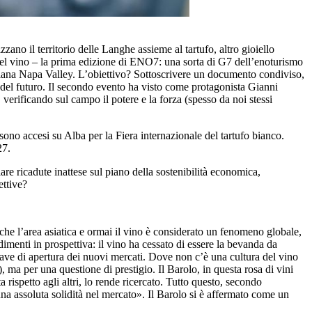
ano il territorio delle Langhe assieme al tartufo, altro gioiello
del vino – la prima edizione di ENO7: una sorta di G7 dell’enoturismo
niana Napa Valley. L’obiettivo? Sottoscrivere un documento condiviso,
o del futuro. Il secondo evento ha visto come protagonista Gianni
 verificando sul campo il potere e la forza (spesso da noi stessi
ri sono accesi su Alba per la Fiera internazionale del tartufo bianco.
27.
are ricadute inattese sul piano della sostenibilità economica,
ettive?
nche l’area asiatica e ormai il vino è considerato un fenomeno globale,
enti in prospettiva: il vino ha cessato di essere la bevanda da
ave di apertura dei nuovi mercati. Dove non c’è una cultura del vino
 ma per una questione di prestigio. Il Barolo, in questa rosa di vini
 rispetto agli altri, lo rende ricercato. Tutto questo, secondo
una assoluta solidità nel mercato». Il Barolo si è affermato come un