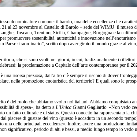
esso denominatore comune: il barolo, una delle eccellenze che caratterizz
dal 21 al 23 novembre al Castello di Barolo – sede del WIMU, il museo 
o: Langhe, Toscana, Trentino, Sicilia, Champagne, Borgogna e la califor
da per promuovere sostenibilità, autenticità e innovazione nell’enoturism
 un Paese straordinario”, scritto dopo aver girato il mondo grazie al vino,
rritorio, che si sono svolti nei giorni, in cui, tradizionalmente i rifletto
elebrarsi: la proclamazione a Capitale dell’arte contemporanea per il 20
è una risorsa preziosa, dall’altro c’è sempre il rischio di dover fronteggi
olare, nella promozione enoturistica del territorio? E quali sono le prosp
merito è del ruolo che abbiamo svolto noi italiani. Abbiamo conquistato a
sibilità di spesa», ha detto a
L’Unica
Gianni Gagliardo. «Non vedo cedim
 un fatto culturale e di status. Questo concetto ha rappresentato la chi
 dal piacere di gustare del vino (questo è accaduto in un secondo tempo),
o una delle principali eccellenze». Inoltre, avere una produzione limitata
non significativo, periodo di alti e bassi, a medio-lungo tempo io vedo 