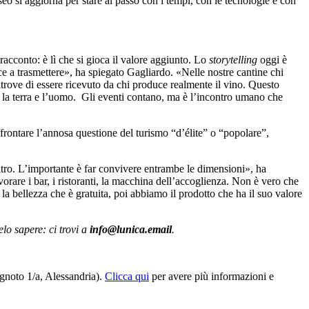
eo si aggiorna per stare al passo con i tempi, con le tecnologie e con
 racconto: è lì che si gioca il valore aggiunto. Lo
storytelling
oggi è
sce a trasmettere», ha spiegato Gagliardo. «Nelle nostre cantine chi
trove di essere ricevuto da chi produce realmente il vino. Questo
sono la terra e l’uomo. Gli eventi contano, ma è l’incontro umano che
ffrontare l’annosa questione del turismo “d’élite” o “popolare”,
altro. L’importante è far convivere entrambe le dimensioni», ha
rare i bar, i ristoranti, la macchina dell’accoglienza. Non è vero che
 la bellezza che è gratuita, poi abbiamo il prodotto che ha il suo valore
lo sapere: ci trovi a
info@lunica.email
.
gnoto 1/a, Alessandria).
Clicca qui
per avere più informazioni e