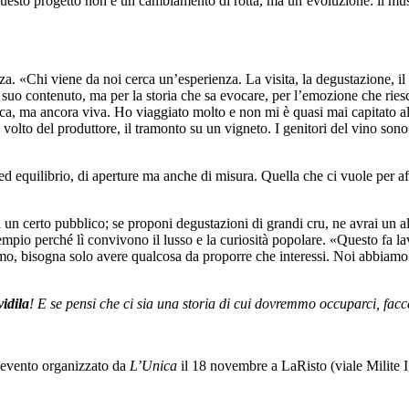
 Questo progetto non è un cambiamento di rotta, ma un’evoluzione: il mus
nza. «Chi viene da noi cerca un’esperienza. La visita, la degustazione, il
el suo contenuto, ma per la storia che sa evocare, per l’emozione che rie
ca, ma ancora viva. Ho viaggiato molto e non mi è quasi mai capitato al
e, il volto del produttore, il tramonto su un vigneto. I genitori del vino 
 ed equilibrio, di aperture ma anche di misura. Quella che ci vuole per a
ai un certo pubblico; se proponi degustazioni di grandi cru, ne avrai un 
o perché lì convivono il lusso e la curiosità popolare. «Questo fa lavo
rismo, bisogna solo avere qualcosa da proporre che interessi. Noi abbiamo
idila
! E se pensi che ci sia una storia di cui dovremmo occuparci, facce
ll’evento organizzato da
L’Unica
il 18 novembre a LaRisto (viale Milite I