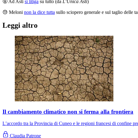
🤬 Ad Asti
si litiga
su tutto (da
L’Unica Asti
)
😓 Meloni
non la dice tutta
sullo sciopero generale e sul taglio delle t
Leggi altro
Il cambiamento climatico non si ferma alla frontiera
L’accordo tra la Provincia di Cuneo e le regioni francesi di confine p
Claudia Patrone