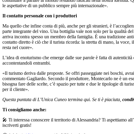
continuare a parlare al mondo restando radicati nella nostra identità.
le aspettative di un pubblico sempre più internazionale».
Il contatto personale con i produttori
Ma quello che infine conta di più, anche per gli stranieri, è l’accoglie
parte integrante del vino. Una bottiglia vale non solo per la qualità d
arriva incontra spesso un membro della famiglia. È una tradizione anti
contatto diretto è ciò che il turista ricorda: la stretta di mano, la voc
resta nel cuore».
L’idea di enoturismo che emerge dalle sue parole è fatta di autenticità
accontentandoli entrambi.
«Il turismo deriva dalle proposte. Se offri passeggiate nei boschi, avr
commentato Gagliardo. Secondo il produttore, Montecarlo ne è un esempi
bisogna fare delle scelte, c’è spazio per tutte e due le tipologie di tu
per il cliente».
Questa puntata di L’Unica Cuneo termina qui. Se ti è piaciuta,
condiv
Ti consigliamo anche:
🎤 Ti interessa conoscere il territorio di Alessandria? Ti aspettiamo a
iscriverti gratis!