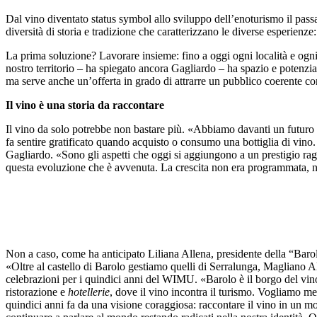
Dal vino diventato status symbol allo sviluppo dell’enoturismo il pass
diversità di storia e tradizione che caratterizzano le diverse esperien
La prima soluzione? Lavorare insieme: fino a oggi ogni località e ogni
nostro territorio – ha spiegato ancora Gagliardo – ha spazio e potenzia
ma serve anche un’offerta in grado di attrarre un pubblico coerente con
Il vino è una storia da raccontare
Il vino da solo potrebbe non bastare più. «Abbiamo davanti un futuro s
fa sentire gratificato quando acquisto o consumo una bottiglia di vino
Gagliardo. «Sono gli aspetti che oggi si aggiungono a un prestigio ra
questa evoluzione che è avvenuta. La crescita non era programmata, n
Non a caso, come ha anticipato Liliana Allena, presidente della “Barolo
«Oltre al castello di Barolo gestiamo quelli di Serralunga, Magliano Alf
celebrazioni per i quindici anni del WIMU. «Barolo è il borgo del vino 
ristorazione e
hotellerie
, dove il vino incontra il turismo. Vogliamo m
quindici anni fa da una visione coraggiosa: raccontare il vino in un m