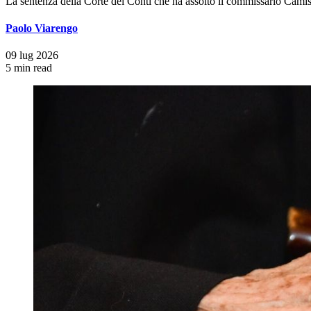
La sentenza della Corte dei Conti che ha assolto il commissario Camisola 
Paolo Viarengo
09 lug 2026
5 min read