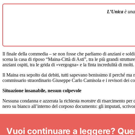
L’Unica
è un
Il finale della commedia – se non fosse che parliamo di anziani e sold
scena la casa di riposo “Maina-Città di Asti”, tra le più grandi struttu
anziani ospiti, tra le grida di «vergogna» e la finta incredulità di molti.
Il Maina era sepolto dai debiti, tutti sapevano benissimo il perché ma 
commissario straordinario Giuseppe Carlo Camisola e i revisori dei co
Situazione insanabile, nessun colpevole
Nessuna condanna e azzerata la richiesta
monstre
di risarcimento per 
nero su bianco all’interno del corposo documento: gli imputati, scriv
Vuoi continuare a leggere? Questo