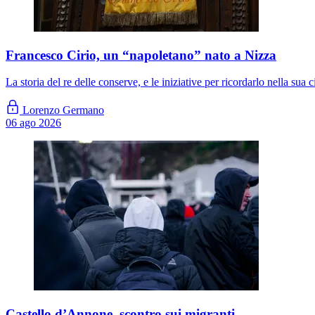
Francesco Cirio, un “napoletano” nato a Nizza
La storia del re delle conserve, e le iniziative per ricordarlo nella sua c
Lorenzo Germano
06 ago 2026
Castello d’Annone, scontro sui migranti