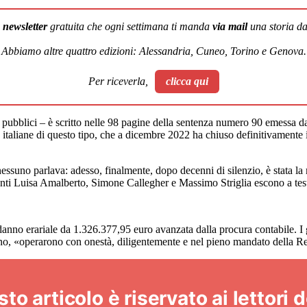
a
newsletter
gratuita che ogni settimana ti manda
via mail
una storia dal
Abbiamo altre quattro edizioni: Alessandria, Cuneo, Torino e Genova.
Per riceverla,
clicca qui
i pubblici – è scritto nelle 98 pagine della sentenza numero 90 emessa d
re italiane di questo tipo, che a dicembre 2022 ha chiuso definitivamente 
nessuno parlava: adesso, finalmente, dopo decenni di silenzio, è stata la
nti Luisa Amalberto, Simone Callegher e Massimo Striglia escono a testa
danno erariale da 1.326.377,95 euro avanzata dalla procura contabile. I 
ono, «operarono con onestà, diligentemente e nel pieno mandato della R
 articolo è riservato ai lettori de