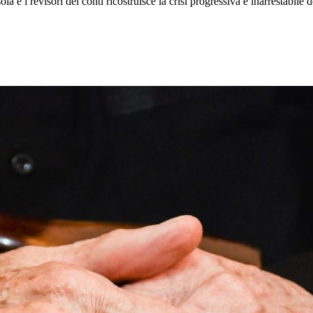
e i revisori dei conti ricostruisce la crisi progressiva e inarrestabile d