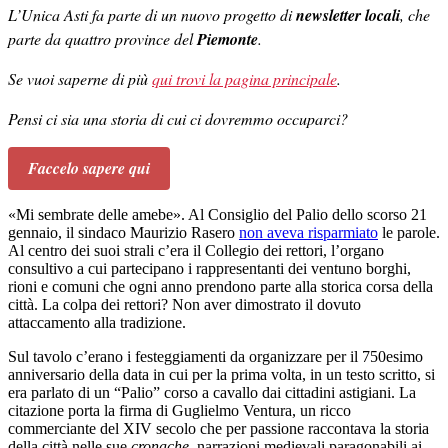
L’Unica Asti fa parte di un nuovo progetto di
newsletter locali
, che
parte da quattro province del
Piemonte
.
Se vuoi saperne di più
qui trovi la pagina principale
.
Pensi ci sia una storia di cui ci dovremmo occuparci?
Faccelo sapere qui
«Mi sembrate delle amebe». Al Consiglio del Palio dello scorso 21
gennaio, il sindaco Maurizio Rasero
non aveva risparmiato
le parole.
Al centro dei suoi strali c’era il Collegio dei rettori, l’organo
consultivo a cui partecipano i rappresentanti dei ventuno borghi,
rioni e comuni che ogni anno prendono parte alla storica corsa della
città. La colpa dei rettori? Non aver dimostrato il dovuto
attaccamento alla tradizione.
Sul tavolo c’erano i festeggiamenti da organizzare per il 750esimo
anniversario della data in cui per la prima volta, in un testo scritto, si
era parlato di un “Palio” corso a cavallo dai cittadini astigiani. La
citazione porta la firma di Guglielmo Ventura, un ricco
commerciante del XIV secolo che per passione raccontava la storia
della città nelle sue
cronache
, narrazioni medievali paragonabili ai