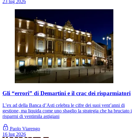
23 lug 2026
Gli “errori” di Demartini e il crac dei risparmiatori
L’ex ad della Banca d’Asti celebra le cifre dei suoi vent’anni di
gestione, ma liquida come uno sbaglio la strategia che ha bruciato i
risparmi di ventimila astigiani
Paolo Viarengo
16 lug 2026