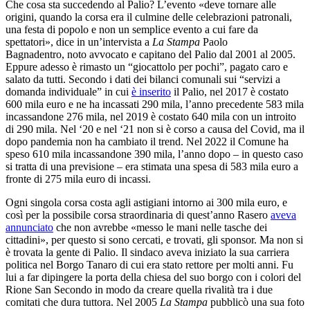
Che cosa sta succedendo al Palio? L’evento «deve tornare alle
origini, quando la corsa era il culmine delle celebrazioni patronali,
una festa di popolo e non un semplice evento a cui fare da
spettatori», dice in un’intervista a
La Stampa
Paolo
Bagnadentro, noto avvocato e capitano del Palio dal 2001 al 2005.
Eppure adesso è rimasto un “giocattolo per pochi”, pagato caro e
salato da tutti. Secondo i dati dei bilanci comunali sui “servizi a
domanda individuale” in cui
è inserito
il Palio, nel 2017 è costato
600 mila euro e ne ha incassati 290 mila, l’anno precedente 583 mila
incassandone 276 mila, nel 2019 è costato 640 mila con un introito
di 290 mila. Nel ‘20 e nel ‘21 non si è corso a causa del Covid, ma il
dopo pandemia non ha cambiato il trend. Nel 2022 il Comune ha
speso 610 mila incassandone 390 mila, l’anno dopo – in questo caso
si tratta di una previsione – era stimata una spesa di 583 mila euro a
fronte di 275 mila euro di incassi.
Ogni singola corsa costa agli astigiani intorno ai 300 mila euro, e
così per la possibile corsa straordinaria di quest’anno Rasero
aveva
annunciato
che non avrebbe «messo le mani nelle tasche dei
cittadini», per questo si sono cercati, e trovati, gli sponsor. Ma non si
è trovata la gente di Palio. Il sindaco aveva iniziato la sua carriera
politica nel Borgo Tanaro di cui era stato rettore per molti anni. Fu
lui a far dipingere la porta della chiesa del suo borgo con i colori del
Rione San Secondo in modo da creare quella rivalità tra i due
comitati che dura tuttora. Nel 2005
La Stampa
pubblicò una sua foto