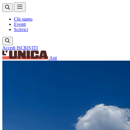
Chi siamo
Eventi
Scrivici
Accedi
ISCRIVITI
Asti