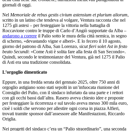
giornali di oggi.
Nel
Memoriale de
rebus gestis civium astensium et plurium aliorum
,
scritto in un latino che tendeva al volgare, Ventura racconta che nel
1275 gli astesi – per festeggiare la vittoria nella battaglia di
Roccavione contro le truppe di Carlo d’Angiò supportate da Alba –
andarono a correre
il Palio sotto le mura della città nemica, in segno
di scherno, «devastando vigne e alberi». E lo fecero il 10 agosto,
giorno del patrono di Alba, San Lorenzo,
sicut fieri solet Ast in festo
beato Secundi
: «Come Asti è solita fare alla festa di San Secondo».
Quindi, secondo le testimonianze del Ventura, già nel 1275 il Palio
di Asti era una tradizione consolidata.
L’orgoglio dimenticato
Eppure, in una fredda serata del gennaio 2025, oltre 750 anni di
orgoglio astigiano sono stati sepolti in un’infuocata riunione del
Consiglio del Palio, con il sindaco infuriato da una parte e i rettori
con gli occhi bassi dall’altra. Rasero aveva chiesto idee e proposte
per festeggiare la ricorrenza e sul tavolo aveva messo 300 mila euro,
cioè i soldi che servono per allestire ogni corsa in piazza Alfieri,
trovati tramite sponsor dall’assessore alle Manifestazioni, Riccardo
Origlia.
Nei progetti del sindaco c’era un “Palio straordinario”, una seconda