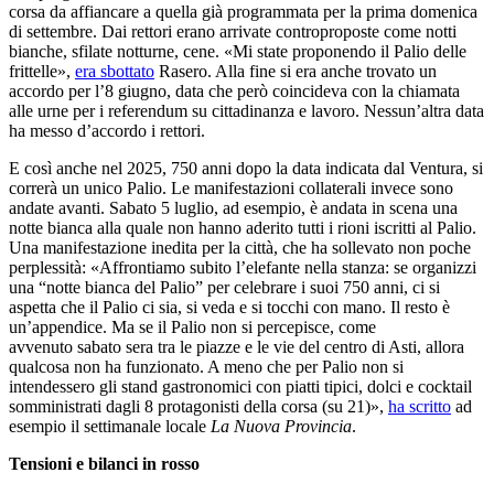
corsa da affiancare a quella già programmata per la prima domenica
di settembre. Dai rettori erano arrivate controproposte come notti
bianche, sfilate notturne, cene. «Mi state proponendo il Palio delle
frittelle»,
era sbottato
Rasero. Alla fine si era anche trovato un
accordo per l’8 giugno, data che però coincideva con la chiamata
alle urne per i referendum su cittadinanza e lavoro. Nessun’altra data
ha messo d’accordo i rettori.
E così anche nel 2025, 750 anni dopo la data indicata dal Ventura, si
correrà un unico Palio. Le manifestazioni collaterali invece sono
andate avanti. Sabato 5 luglio, ad esempio, è andata in scena una
notte bianca alla quale non hanno aderito tutti i rioni iscritti al Palio.
Una manifestazione inedita per la città, che ha sollevato non poche
perplessità: «Affrontiamo subito l’elefante nella stanza: se organizzi
una “notte bianca del Palio” per celebrare i suoi 750 anni, ci si
aspetta che il Palio ci sia, si veda e si tocchi con mano. Il resto è
un’appendice. Ma se il Palio non si percepisce, come
avvenuto sabato sera tra le piazze e le vie del centro di Asti, allora
qualcosa non ha funzionato. A meno che per Palio non si
intendessero gli stand gastronomici con piatti tipici, dolci e cocktail
somministrati dagli 8 protagonisti della corsa (su 21)»,
ha scritto
ad
esempio il settimanale locale
La Nuova Provincia
.
Tensioni e bilanci in rosso