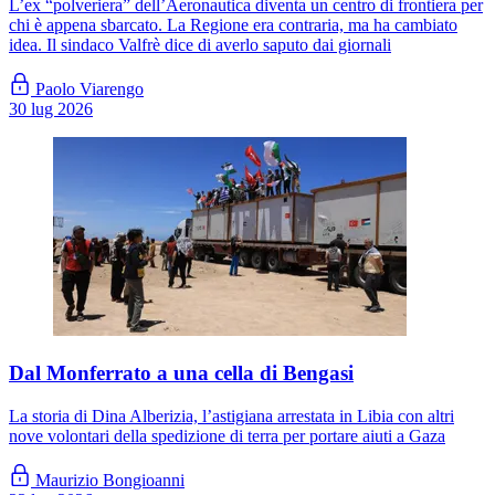
L’ex “polveriera” dell’Aeronautica diventa un centro di frontiera per
chi è appena sbarcato. La Regione era contraria, ma ha cambiato
idea. Il sindaco Valfrè dice di averlo saputo dai giornali
Paolo Viarengo
30 lug 2026
Dal Monferrato a una cella di Bengasi
La storia di Dina Alberizia, l’astigiana arrestata in Libia con altri
nove volontari della spedizione di terra per portare aiuti a Gaza
Maurizio Bongioanni