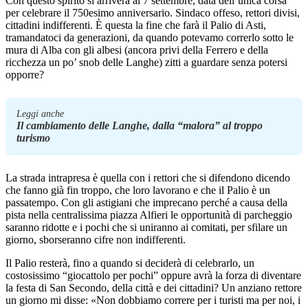
Con questo spirito si arriverà al 7 settembre, data dell’unica corsa
per celebrare il 750esimo anniversario. Sindaco offeso, rettori divisi,
cittadini indifferenti. È questa la fine che farà il Palio di Asti,
tramandatoci da generazioni, da quando potevamo correrlo sotto le
mura di Alba con gli albesi (ancora privi della Ferrero e della
ricchezza un po’ snob delle Langhe) zitti a guardare senza potersi
opporre?
Leggi anche
Il cambiamento delle Langhe, dalla “malora” al troppo
turismo
La strada intrapresa è quella con i rettori che si difendono dicendo
che fanno già fin troppo, che loro lavorano e che il Palio è un
passatempo. Con gli astigiani che imprecano perché a causa della
pista nella centralissima piazza Alfieri le opportunità di parcheggio
saranno ridotte e i pochi che si uniranno ai comitati, per sfilare un
giorno, sborseranno cifre non indifferenti.
Il Palio resterà, fino a quando si deciderà di celebrarlo, un
costosissimo “giocattolo per pochi” oppure avrà la forza di diventare
la festa di San Secondo, della città e dei cittadini? Un anziano rettore
un giorno mi disse: «Non dobbiamo correre per i turisti ma per noi, i