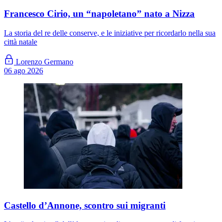
Francesco Cirio, un “napoletano” nato a Nizza
La storia del re delle conserve, e le iniziative per ricordarlo nella sua
città natale
Lorenzo Germano
06 ago 2026
Castello d’Annone, scontro sui migranti