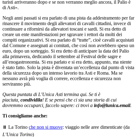
turisti arriveranno dopo e se non verranno meglio ancora, il Palio è
di Asti».
Negli anni passati si era parlato di una pista da addestramento per far
rinascere il movimento degli allevatori di cavalli cittadini, invece di
continuare a rifornirsi da allevatori toscani e sardi. Si era detto di
creare un ente manifestazioni per sgravare i rettori da molti dei
compiti organizzativi. Si era parlato di “tratte”, cioè cavalli acquistati
dal Comune e assegnati ai comitati, che così non avrebbero speso un
euro, dopo un sorteggio. Si era detto di anticipare la data del Palio
alla primavera, dedicando il settembre al Festival delle sagre e
all’enogastronomia. Si era parlato e si era detto, appunto, ma niente
è stato fatto. Solo la pista è diventata un’eccellenza dal punto di vista
della sicurezza dopo un intenso lavorio tra Asti e Roma. Ma se
nessuno avrà più voglia di correre, eccellenza e sicurezza non
serviranno più.
Questa puntata di L’Unica Asti termina qui. Se ti è
piaciuta,
condividila
! E se pensi che ci sia una storia di cui
dovremmo occuparci, faccelo sapere: ci trovi a
info@lunica.email
.
Ti consigliamo anche:
⏸️ La Torino
che non si muove
: viaggio nelle aree dimenticate (da
L’Unica Torino
)