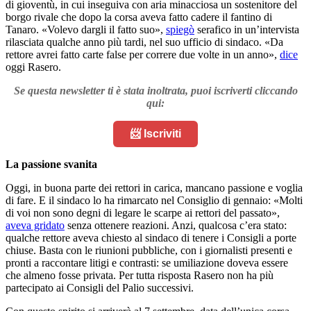
di gioventù, in cui inseguiva con aria minacciosa un sostenitore del
borgo rivale che dopo la corsa aveva fatto cadere il fantino di
Tanaro. «Volevo dargli il fatto suo»,
spiegò
serafico in un’intervista
rilasciata qualche anno più tardi, nel suo ufficio di sindaco. «Da
rettore avrei fatto carte false per correre due volte in un anno»,
dice
oggi Rasero.
Se questa newsletter ti è stata inoltrata, puoi iscriverti cliccando
qui:
📨 Iscriviti
La passione svanita
Oggi, in buona parte dei rettori in carica, mancano passione e voglia
di fare. E il sindaco lo ha rimarcato nel Consiglio di gennaio: «Molti
di voi non sono degni di legare le scarpe ai rettori del passato»,
aveva gridato
senza ottenere reazioni. Anzi, qualcosa c’era stato:
qualche rettore aveva chiesto al sindaco di tenere i Consigli a porte
chiuse. Basta con le riunioni pubbliche, con i giornalisti presenti e
pronti a raccontare litigi e contrasti: se umiliazione doveva essere
che almeno fosse privata. Per tutta risposta Rasero non ha più
partecipato ai Consigli del Palio successivi.