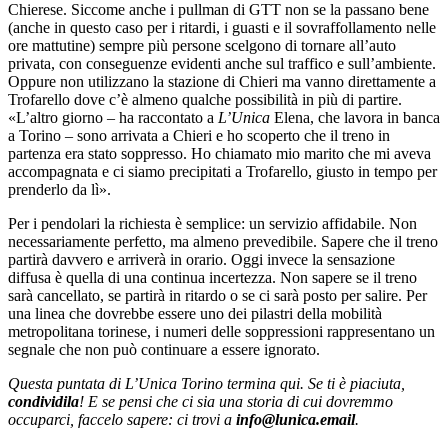
Chierese. Siccome anche i pullman di GTT non se la passano bene
(anche in questo caso per i ritardi, i guasti e il sovraffollamento nelle
ore mattutine) sempre più persone scelgono di tornare all’auto
privata, con conseguenze evidenti anche sul traffico e sull’ambiente.
Oppure non utilizzano la stazione di Chieri ma vanno direttamente a
Trofarello dove c’è almeno qualche possibilità in più di partire.
«L’altro giorno – ha raccontato a
L’Unica
Elena, che lavora in banca
a Torino – sono arrivata a Chieri e ho scoperto che il treno in
partenza era stato soppresso. Ho chiamato mio marito che mi aveva
accompagnata e ci siamo precipitati a Trofarello, giusto in tempo per
prenderlo da lì».
Per i pendolari la richiesta è semplice: un servizio affidabile. Non
necessariamente perfetto, ma almeno prevedibile. Sapere che il treno
partirà davvero e arriverà in orario. Oggi invece la sensazione
diffusa è quella di una continua incertezza. Non sapere se il treno
sarà cancellato, se partirà in ritardo o se ci sarà posto per salire. Per
una linea che dovrebbe essere uno dei pilastri della mobilità
metropolitana torinese, i numeri delle soppressioni rappresentano un
segnale che non può continuare a essere ignorato.
Questa puntata di L’Unica Torino termina qui. Se ti è piaciuta,
condividila
! E se pensi che ci sia una storia di cui dovremmo
occuparci, faccelo sapere: ci trovi a
info@lunica.email
.