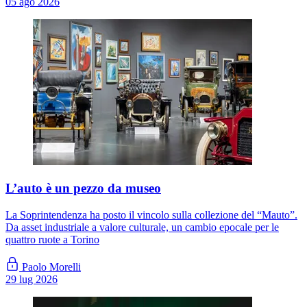
05 ago 2026
L’auto è un pezzo da museo
La Soprintendenza ha posto il vincolo sulla collezione del “Mauto”.
Da asset industriale a valore culturale, un cambio epocale per le
quattro ruote a Torino
Paolo Morelli
29 lug 2026