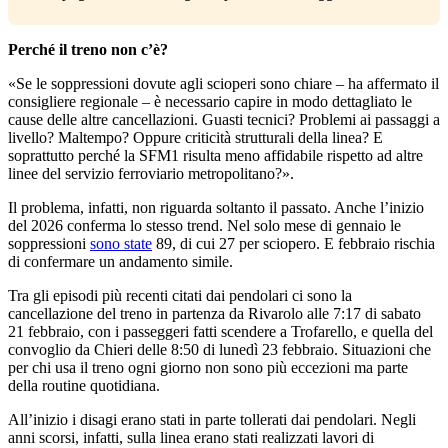
Perché il treno non c’è?
«Se le soppressioni dovute agli scioperi sono chiare – ha affermato il
consigliere regionale – è necessario capire in modo dettagliato le
cause delle altre cancellazioni. Guasti tecnici? Problemi ai passaggi a
livello? Maltempo? Oppure criticità strutturali della linea? E
soprattutto perché la SFM1 risulta meno affidabile rispetto ad altre
linee del servizio ferroviario metropolitano?».
Il problema, infatti, non riguarda soltanto il passato. Anche l’inizio
del 2026 conferma lo stesso trend. Nel solo mese di gennaio le
soppressioni
sono state
89, di cui 27 per sciopero. E febbraio rischia
di confermare un andamento simile.
Tra gli episodi più recenti citati dai pendolari ci sono la
cancellazione del treno in partenza da Rivarolo alle 7:17 di sabato
21 febbraio, con i passeggeri fatti scendere a Trofarello, e quella del
convoglio da Chieri delle 8:50 di lunedì 23 febbraio. Situazioni che
per chi usa il treno ogni giorno non sono più eccezioni ma parte
della routine quotidiana.
All’inizio i disagi erano stati in parte tollerati dai pendolari. Negli
anni scorsi, infatti, sulla linea erano stati realizzati lavori di