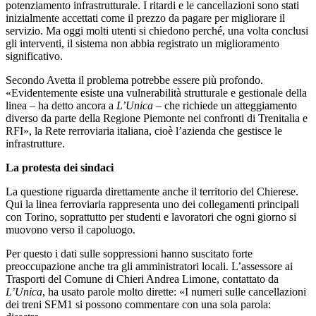
potenziamento infrastrutturale. I ritardi e le cancellazioni sono stati
inizialmente accettati come il prezzo da pagare per migliorare il
servizio. Ma oggi molti utenti si chiedono perché, una volta conclusi
gli interventi, il sistema non abbia registrato un miglioramento
significativo.
Secondo Avetta il problema potrebbe essere più profondo.
«Evidentemente esiste una vulnerabilità strutturale e gestionale della
linea – ha detto ancora a
L’Unica
– che richiede un atteggiamento
diverso da parte della Regione Piemonte nei confronti di Trenitalia e
RFI», la Rete rerroviaria italiana, cioè l’azienda che gestisce le
infrastrutture.
La protesta dei sindaci
La questione riguarda direttamente anche il territorio del Chierese.
Qui la linea ferroviaria rappresenta uno dei collegamenti principali
con Torino, soprattutto per studenti e lavoratori che ogni giorno si
muovono verso il capoluogo.
Per questo i dati sulle soppressioni hanno suscitato forte
preoccupazione anche tra gli amministratori locali. L’assessore ai
Trasporti del Comune di Chieri Andrea Limone, contattato da
L’Unica
, ha usato parole molto dirette: «I numeri sulle cancellazioni
dei treni SFM1 si possono commentare con una sola parola: