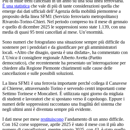
Più di mille treni cancellati in un anno su una sola linea ferroviaria.
È una statistica
che vale di più di tante considerazioni quella che
emerge dai dati ufficiali dell’Agenzia della mobilità piemontese a
proposito della linea SFM1 (Servizio ferroviario metropolitano)
Rivarolo-Torino-Chieri. Nel periodo compreso tra il mese di gennaio
e quello di dicembre 2025 le soppressioni sono state 1.139, con una
media di quasi 95 treni cancellati al mese. Un’enormità.
Sono numeri che fotografano una situazione sempre più difficile da
sostenere per i pendolari e da giustificare per gli amministratori
locali. «Altro che disagio, questa è una disfatta», ha commentato con
L’Unica
il consigliere regionale Alberto Avetta (Partito
democratico), che recentemente ha presentato un’interrogazione per
chiedere alla Regione Piemonte chiarimenti sulle cause delle
cancellazioni e sulle possibili soluzioni.
La linea SFM1 è una ferrovia importante perché collega il Canavese
al Chierese, attraversando Torino e servendo centri importanti come
Settimo Torinese e Moncalieri. È utilizzata ogni giorno da migliaia
di studenti e lavoratori che si spostano verso il capoluogo. Eppure i
numeri delle soppressioni raccontano una fragilità del sistema che
negli ultimi anni è diventata sempre più evidente.
I dati mese per mese
restituiscono
l’andamento di un anno difficile.
Con 162 corse soppresse, aprile 2025 è stato il mese con il più alto
numero di cancellazioni, mentre agosto 2025, con 43, è stato quello