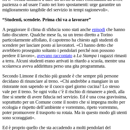
pazienza o ad usare l’auto nei loro spostamenti: urge garantire un
miglioramento tangibile del servizio in tempi ragionevoli».
“Studenti, scendete. Prima chi va a lavorare”
A peggiorare il clima di sfiducia sono stati anche
episodi
che hanno
fatto discutere. Qualche mese fa, su un treno diretto a Torino
particolarmente affollato, il capotreno ha chiesto agli studenti di
scendere per lasciare posto ai lavoratori. «Ci hanno detto che
avrebbero proseguito soltanto i pendolari perché non possono
perdere il lavoro»,
avevano raccontato
a
La Stampa
i ragazzi rimasti
a terra. Alcuni studenti erano arrivati in ritardo a scuola, mentre una
scolaresca aveva addirittura perso una gita programmata.
Secondo Limone il rischio più grande è che sempre più persone
decidano di rinunciare al treno. «Chi andrebbe a mangiare in un
ristorante non sapendo se il cuoco quel giorno cucina? Lo stesso
vale per il treno. Se ogni volta c’è il rischio di rimanere a piedi, alla
fine si smette di avere fiducia nel servizio. Ed è una cosa gravissima,
soprattutto per un Comune come il nostro che si impegna molto per
ecologia e rispetto dell’ambiente e vorremmo, ripeto vorremmo,
poter promuovere il trasporto su rotaia. Ma in questo modo gli utenti
sono scoraggiati».
Ed è proprio quello che sta accadendo a molti pendolari del