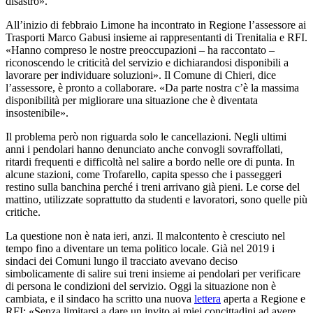
disastro».
All’inizio di febbraio Limone ha incontrato in Regione l’assessore ai
Trasporti Marco Gabusi insieme ai rappresentanti di Trenitalia e RFI.
«Hanno compreso le nostre preoccupazioni – ha raccontato –
riconoscendo le criticità del servizio e dichiarandosi disponibili a
lavorare per individuare soluzioni». Il Comune di Chieri, dice
l’assessore, è pronto a collaborare. «Da parte nostra c’è la massima
disponibilità per migliorare una situazione che è diventata
insostenibile».
Il problema però non riguarda solo le cancellazioni. Negli ultimi
anni i pendolari hanno denunciato anche convogli sovraffollati,
ritardi frequenti e difficoltà nel salire a bordo nelle ore di punta. In
alcune stazioni, come Trofarello, capita spesso che i passeggeri
restino sulla banchina perché i treni arrivano già pieni. Le corse del
mattino, utilizzate soprattutto da studenti e lavoratori, sono quelle più
critiche.
La questione non è nata ieri, anzi. Il malcontento è cresciuto nel
tempo fino a diventare un tema politico locale. Già nel 2019 i
sindaci dei Comuni lungo il tracciato avevano deciso
simbolicamente di salire sui treni insieme ai pendolari per verificare
di persona le condizioni del servizio. Oggi la situazione non è
cambiata, e il sindaco ha scritto una nuova
lettera
aperta a Regione e
RFI: «Senza limitarsi a dare un invito ai miei concittadini ad avere