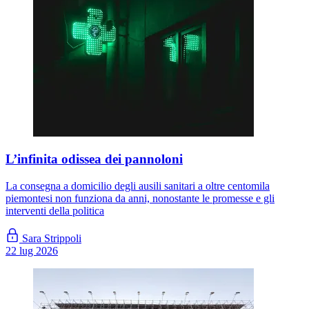
L’infinita odissea dei pannoloni
La consegna a domicilio degli ausili sanitari a oltre centomila
piemontesi non funziona da anni, nonostante le promesse e gli
interventi della politica
Sara Strippoli
22 lug 2026