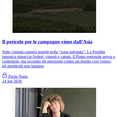
Il pericolo per le campagne viene dall’Asia
Sette comuni cuneesi inseriti nella “zona infestata”. La Popillia
japonica minaccia frutteti, vigneti e campi. Il Piano regionale prova a
contenerla, ma secondo gli agronomi contro un insetto così vorace,
gli insetticidi non bastano
Paola Nano
24 lug 2026