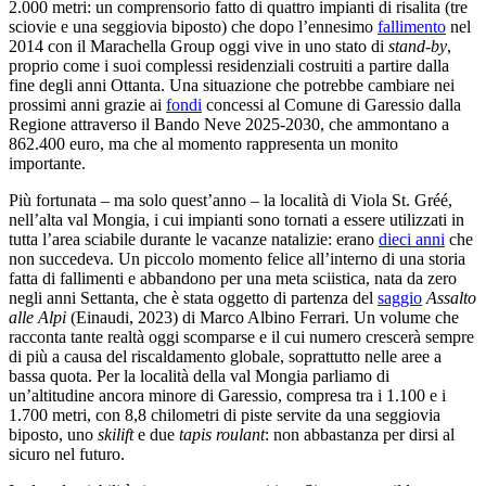
2.000 metri: un comprensorio fatto di quattro impianti di risalita (tre
sciovie e una seggiovia biposto) che dopo l’ennesimo
fallimento
nel
2014 con il Marachella Group oggi vive in uno stato di
stand-by
,
proprio come i suoi complessi residenziali costruiti a partire dalla
fine degli anni Ottanta. Una situazione che potrebbe cambiare nei
prossimi anni grazie ai
fondi
concessi al Comune di Garessio dalla
Regione attraverso il Bando Neve 2025-2030, che ammontano a
862.400 euro, ma che al momento rappresenta un monito
importante.
Più fortunata – ma solo quest’anno – la località di Viola St. Gréé,
nell’alta val Mongia, i cui impianti sono tornati a essere utilizzati in
tutta l’area sciabile durante le vacanze natalizie: erano
dieci anni
che
non succedeva. Un piccolo momento felice all’interno di una storia
fatta di fallimenti e abbandono per una meta sciistica, nata da zero
negli anni Settanta, che è stata oggetto di partenza del
saggio
Assalto
alle Alpi
(Einaudi, 2023) di Marco Albino Ferrari. Un volume che
racconta tante realtà oggi scomparse e il cui numero crescerà sempre
di più a causa del riscaldamento globale, soprattutto nelle aree a
bassa quota. Per la località della val Mongia parliamo di
un’altitudine ancora minore di Garessio, compresa tra i 1.100 e i
1.700 metri, con 8,8 chilometri di piste servite da una seggiovia
biposto, uno
skilift
e due
tapis roulant
: non abbastanza per dirsi al
sicuro nel futuro.