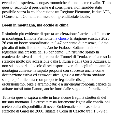
eventi e di esperienze enogastronomiche che non teme rivali». Tutto
questo, secondo il presidente e il consigliere, non sarebbe stato
possibile senza la collaborazione tra Regione Piemonte, le due ATL,
i Consorzi, i Comuni e il tessuto imprenditoriale locale.
Boom in montagna, ma occhio al clima
Il simbolo più evidente di questa accelerazione è arrivato dalle mete
in montagna. Limone Piemonte
ha chiuso
la stagione sciistica 2025-
26 con un boom straordinario: più 47 per cento di presenze, il dato
più alto di tutto il Piemonte. Anche Frabosa Sottana ha fatto
registrare una crescita del 18 per cento. Un risultato spinto in
maniera decisiva dalla riapertura del Tunnel di Tenda, che ha reso la
stazione molto più accessibile dalla Liguria e dalla Costa Azzurra. E
non stiamo parlando solo di sci e sport invernali: negli ultimi anni la
montagna cuneese ha saputo proporsi con successo anche come
destinazione estiva ed extra-sciistica, grazie a un’offerta
outdoor
sempre più articolata (con proposte legate alle discipline di
escursionismo, bike e arrampicata) e a un’enogastronomia capace di
attirare turisti tutto l’anno, anche fuori dalle stagioni più tradizionali.
Tuttavia questo
exploit
mette in luce alcune fragilità strutturali del
turismo montano. La crescita resta fortemente legata alle condizioni
meteo e alla disponibilità di neve. Emblematico è il caso della
stazione di Garessio 2000, situata a Colla di Casotto tra i 1.379 e i