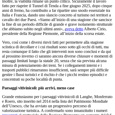
Inoltre, la viabilità rimane un punto critico. Sicuramente il lavoro
fatto per riaprire il Tunnel di Tenda a fine giugno 2025, dopo cinque
anni di fermo, ha contribuito a far ripartire uno snodo essenziale tra
Italia e Francia, dando uno slancio concreto al turismo nei territori a
cavallo dei due Paesi. «Siamo all’inizio di una stagione che sancisce
la fine di un periodo difficile di grande e grave isolamento strutturale
che abbiamo subito negli ultimi anni»,
aveva detto
Alberto Cirio,
presidente della Regione Piemonte, all’inizio della scorsa estate.
Vero, così come i diversi rinvii fatti per permettere alla stagione
sciistica di decollare e i cui risultati sono sotto gli occhi di tutti, ma
resta comunque il fatto che gli interventi non sono conclusi e da qui
al prossimo inverno ci saranno ancora diverse chiusure e momenti di
passaggi limitati lungo la statale 20, senza che sia prevista alcuna
misura di potenziamento dei treni. Se i collegamenti interni e i
trasporti pubblici rimarranno insufficienti, sarà sempre più difficile
gestire i flussi turistici e il rischio è che i picchi restino episodici e
concentrati su poche località di punta.
Paesaggi vitivinicoli: più arrivi, meno case
Grande entusiasmo per i paesaggi vitivinicoli di Langhe, Monferrato
e Roero, sito inserito nel 2014 nella lista del Patrimonio Mondiale
dell’Unesco, che ha avviato un progressivo percorso di
valorizzazione turistica. A confermarlo sono innanzitutto i numeri