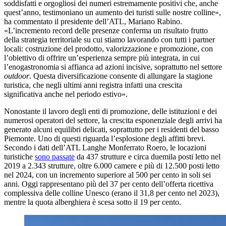
soddisfatti e orgogliosi dei numeri estremamente positivi che, anche
quest’anno, testimoniano un aumento dei turisti sulle nostre colline»,
ha commentato il presidente dell’ATL, Mariano Rabino.
«L’incremento record delle presenze conferma un risultato frutto
della strategia territoriale su cui stiamo lavorando con tutti i partner
locali: costruzione del prodotto, valorizzazione e promozione, con
l’obiettivo di offrire un’esperienza sempre più integrata, in cui
l’enogastronomia si affianca ad azioni incisive, soprattutto nel settore
outdoor
. Questa diversificazione consente di allungare la stagione
turistica, che negli ultimi anni registra infatti una crescita
significativa anche nel periodo estivo».
Nonostante il lavoro degli enti di promozione, delle istituzioni e dei
numerosi operatori del settore, la crescita esponenziale degli arrivi ha
generato alcuni equilibri delicati, soprattutto per i residenti del basso
Piemonte. Uno di questi riguarda l’esplosione degli affitti brevi.
Secondo i dati dell’ATL Langhe Monferrato Roero, le locazioni
turistiche
sono passate
da 437 strutture e circa duemila posti letto nel
2019 a 2.343 strutture, oltre 6.000 camere e più di 12.500 posti letto
nel 2024, con un incremento superiore al 500 per cento in soli sei
anni. Oggi rappresentano più del 37 per cento dell’offerta ricettiva
complessiva delle colline Unesco (erano il 31,8 per cento nel 2023),
mentre la quota alberghiera è scesa sotto il 19 per cento.