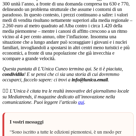
300 unità l’anno, a fronte di una domanda compresa tra 630 e 770,
delineando un problema strutturale che assume i contorni di un
paradosso. In questo contesto, i prezzi continuano a salire: i valori
medi di vendita risultano nettamente superiori alla media regionale –
2.260 euro al metro quadrato ad Alba contro i circa 1.420 della
media piemontese – mentre i canoni di affitto crescono a un ritmo
vicino al 4 per cento annuo, oltre l’inflazione. Insomma una
situazione che a lungo andare può scoraggiare i giovani e i nuclei
familiari, invogliandoli a spostarsi in altri centri meno turistici e più
economici, a fronte di una popolazione che già invecchia e
scompare a grande velocità.
Questa puntata di L’Unica Cuneo termina qui. Se ti è piaciuta,
condividila
! E se pensi che ci sia una storia di cui dovremmo
occuparci, faccelo sapere: ci trovi a
info@lunica.email
.
👉🏼
L’Unica è citata tra le realtà innovative del giornalismo locale
su Mediatrends, il magazine dedicato all’innovazione nella
comunicazione. Puoi leggere l’articolo
qui
.
I vostri messaggi
“Sono iscritto a tutte le edizioni piemontesi, è un modo per