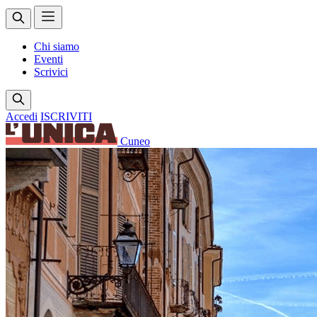
Chi siamo
Eventi
Scrivici
Accedi
ISCRIVITI
Cuneo