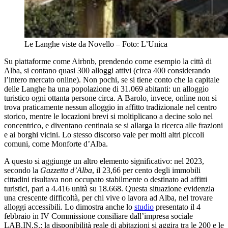
Le Langhe viste da Novello – Foto: L’Unica
Su piattaforme come Airbnb, prendendo come esempio la città di
Alba, si contano quasi 300 alloggi attivi (circa 400 considerando
l’intero mercato online). Non pochi, se si tiene conto che la capitale
delle Langhe ha una popolazione di 31.069 abitanti: un alloggio
turistico ogni ottanta persone circa. A Barolo, invece, online non si
trova praticamente nessun alloggio in affitto tradizionale nel centro
storico, mentre le locazioni brevi si moltiplicano a decine solo nel
concentrico, e diventano centinaia se si allarga la ricerca alle frazioni
e ai borghi vicini. Lo stesso discorso vale per molti altri piccoli
comuni, come Monforte d’Alba.
A questo si aggiunge un altro elemento significativo: nel 2023,
secondo la
Gazzetta d’Alba
, il 23,66 per cento degli immobili
cittadini risultava non occupato stabilmente o destinato ad affitti
turistici, pari a 4.416 unità su 18.668. Questa situazione evidenzia
una crescente difficoltà, per chi vive o lavora ad Alba, nel trovare
alloggi accessibili. Lo dimostra anche lo
studio
presentato il 4
febbraio in IV Commissione consiliare dall’impresa sociale
LAB.IN.S.: la disponibilità reale di abitazioni si aggira tra le 200 e le