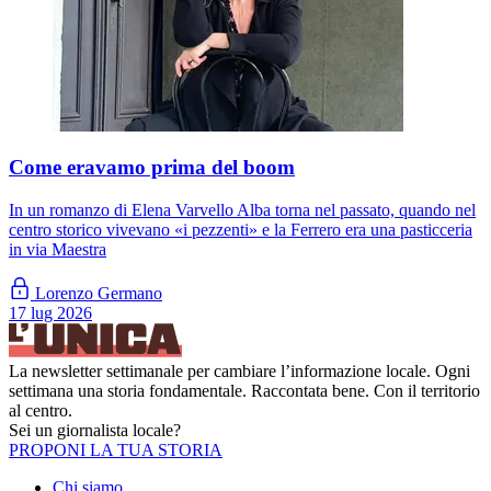
Come eravamo prima del boom
In un romanzo di Elena Varvello Alba torna nel passato, quando nel
centro storico vivevano «i pezzenti» e la Ferrero era una pasticceria
in via Maestra
Lorenzo Germano
17 lug 2026
La newsletter settimanale per cambiare l’informazione locale. Ogni
settimana una storia fondamentale. Raccontata bene. Con il territorio
al centro.
Sei un giornalista locale?
PROPONI LA TUA STORIA
Chi siamo