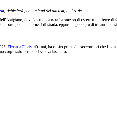
rio
, richiederà pochi minuti del tuo tempo. Grazie.
i dell’Astigiano, dove la cronaca nera ha smesso di essere un insieme di fa
ci sono pochi chilometri di strada, eppure in poco più di tre anni i desti
2023.
Floriana Floris
, 49 anni, ha capito prima dei soccorritori che la su
uo corpo solo perché lei voleva lasciarlo.