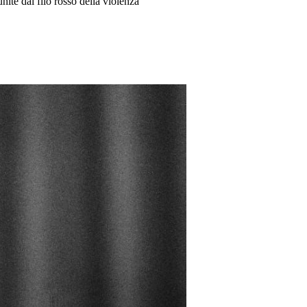
ite dal filo rosso della violenza