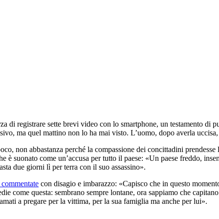
rza di registrare sette brevi video con lo smartphone, un testamento di 
ivo, ma quel mattino non lo ha mai visto. L’uomo, dopo averla uccisa, ha
 poco, non abbastanza perché la compassione dei concittadini prendesse la
e è suonato come un’accusa per tutto il paese: «Un paese freddo, insens
sta due giorni lì per terra con il suo assassino».
 commentate
con disagio e imbarazzo: «Capisco che in questo momento 
gedie come questa: sembrano sempre lontane, ora sappiamo che capitano 
iamati a
pregare per la vittima, per la sua famiglia ma anche per lui».