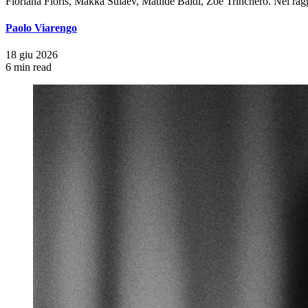
Floriana Floris, Makka Sulaev, Matilde Baldi, Zoe Trinchero. Nel raggi
Paolo Viarengo
18 giu 2026
6 min read