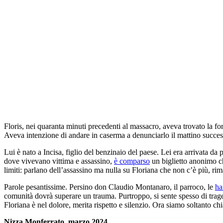
Floris, nei quaranta minuti precedenti al massacro, aveva trovato la fo
Aveva intenzione di andare in caserma a denunciarlo il mattino success
Lui è nato a Incisa, figlio del benzinaio del paese. Lei era arrivata da
dove vivevano vittima e assassino,
è comparso
un biglietto anonimo ch
limiti: parlano dell’assassino ma nulla su Floriana che non c’è più, rima
Parole pesantissime. Persino don Claudio Montanaro, il parroco, le
ha
comunità dovrà superare un trauma. Purtroppo, si sente spesso di tra
Floriana è nel dolore, merita rispetto e silenzio. Ora siamo soltanto ch
Nizza Monferrato, marzo 2024