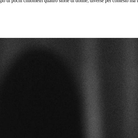
o di pochi chilometri quattro storie di donne, diverse per contesto ma un