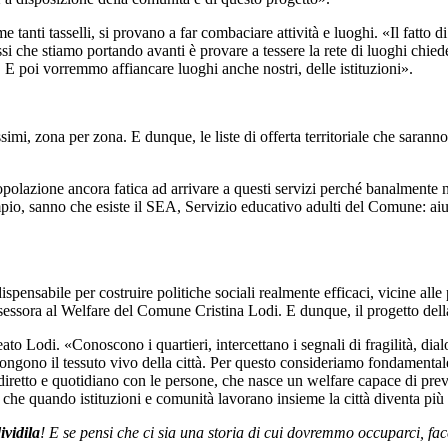
e tanti tasselli, si provano a far combaciare attività e luoghi. «Il fatto 
ssi che stiamo portando avanti è provare a tessere la rete di luoghi chied
E poi vorremmo affiancare luoghi anche nostri, delle istituzioni».
ssimi, zona per zona. E dunque, le liste di offerta territoriale che saranno
olazione ancora fatica ad arrivare a questi servizi perché banalmente no
pio, sanno che esiste il SEA, Servizio educativo adulti del Comune: ai
spensabile per costruire politiche sociali realmente efficaci, vicine alle
sessora al Welfare del Comune Cristina Lodi. E dunque, il progetto del
ato Lodi. «Conoscono i quartieri, intercettano i segnali di fragilità, dia
mpongono il tessuto vivo della città. Per questo consideriamo fondamental
orto diretto e quotidiano con le persone, che nasce un welfare capace di p
a che quando istituzioni e comunità lavorano insieme la città diventa più fo
ividila
! E se pensi che ci sia una storia di cui dovremmo occuparci, fac