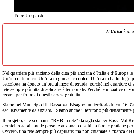
Foto: Unsplash
L’Unica
è un
Nel quartiere più anziano della città più anziana d’Italia e d’Europa l
Un’ora di burraco. Un’ora di ginnastica dolce. Un’ora di ballo di grupp
psicologa ha donato un’ora al mese di terapia, perché nel quartiere c
rete sempre più fitta di solidarietà territoriale. Perché le iniziative c
recarsi per fruire di questi servizi gratuiti».
Siamo nel Municipio III, Bassa Val Bisagno: un territorio in cui 16.32
esclusivamente da anziani. «Siamo anche il territorio più densamente p
Il progetto, che si chiama “BVB in rete” (la sigla sta per Bassa Val Bi
domicilio ad aiutare le persone anziane o disabili a fare le pratiche per 
Ovvero, una rete sempre più capillare: ma non chiamatela “banca del t