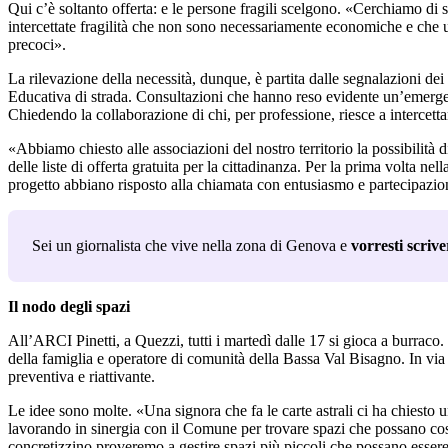
Qui c’è soltanto offerta: e le persone fragili scelgono. «Cerchiamo di
intercettate fragilità che non sono necessariamente economiche e che 
precoci».
La rilevazione della necessità, dunque, è partita dalle segnalazioni dei
Educativa di strada. Consultazioni che hanno reso evidente un’emergenza s
Chiedendo la collaborazione di chi, per professione, riesce a intercettar
«Abbiamo chiesto alle associazioni del nostro territorio la possibilità 
delle liste di offerta gratuita per la cittadinanza. Per la prima volta ne
progetto abbiano risposto alla chiamata con entusiasmo e partecipazio
Sei un giornalista che vive nella zona di Genova e 
vorresti scriv
Il nodo degli spazi
All’ARCI Pinetti, a Quezzi, tutti i martedì dalle 17 si gioca a burraco
della famiglia e operatore di comunità della Bassa Val Bisagno. In via
preventiva e riattivante.
Le idee sono molte. «Una signora che fa le carte astrali ci ha chiesto
lavorando in sinergia con il Comune per trovare spazi che possano costit
concretizzino proveremo a gestire spazi più piccoli che possano essere