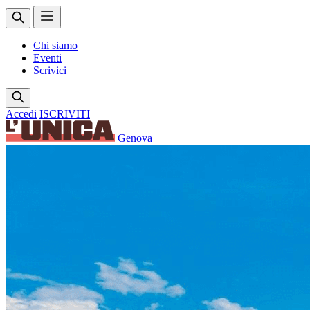
Chi siamo
Eventi
Scrivici
Accedi
ISCRIVITI
Genova