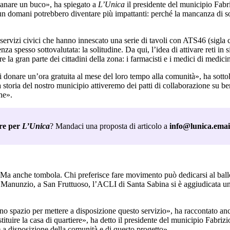
 sanare un buco», ha spiegato a
L’Unica
il presidente del municipio Fab
un domani potrebbero diventare più impattanti: perché la mancanza di so
 servizi civici che hanno innescato una serie di tavoli con ATS46 (sigla c
pesso sottovalutata: la solitudine. Da qui, l’idea di attivare reti in sine
e la gran parte dei cittadini della zona: i farmacisti e i medici di medici
di donare un’ora gratuita al mese del loro tempo alla comunità», ha sotto
lla storia del nostro municipio attiveremo dei patti di collaborazione su be
ne».
ere per
 L’Unica
? Mandaci una proposta di articolo a 
info@lunica.emai
. Ma anche tombola. Chi preferisce fare movimento può dedicarsi al ballo
 Manunzio, a San Fruttuoso, l’ACLI di Santa Sabina si è aggiudicata un b
 uno spazio per mettere a disposizione questo servizio», ha raccontato a
uire la casa di quartiere», ha detto il presidente del municipio Fabrizio 
 a disposizione della comunità e di questo progetto».