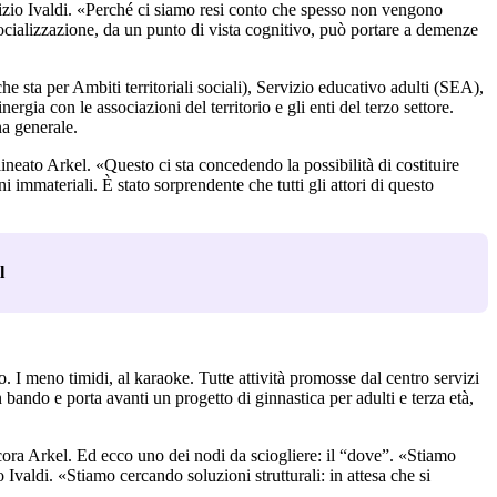
rizio Ivaldi. «Perché ci siamo resi conto che spesso non vengono
cializzazione, da un punto di vista cognitivo, può portare a demenze
he sta per Ambiti territoriali sociali), Servizio educativo adulti (SEA),
rgia con le associazioni del territorio e gli enti del terzo settore.
na generale.
lineato Arkel. «Questo ci sta concedendo la possibilità di costituire
ni immateriali. È stato sorprendente che tutti gli attori di questo
l
. I meno timidi, al karaoke. Tutte attività promosse dal centro servizi
ando e porta avanti un progetto di ginnastica per adulti e terza età,
ncora Arkel. Ed ecco uno dei nodi da sciogliere: il “dove”. «Stiamo
Ivaldi. «Stiamo cercando soluzioni strutturali: in attesa che si