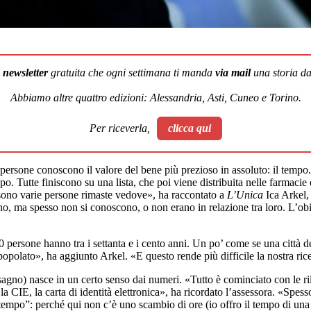
a
newsletter
gratuita che ogni settimana ti manda
via mail
una storia dal
Abbiamo altre quattro edizioni: Alessandria, Asti, Cuneo e Torino.
Per riceverla,
clicca qui
e persone conoscono il valore del bene più prezioso in assoluto: il tempo.
o. Tutte finiscono su una lista, che poi viene distribuita nelle farmaci
i sono varie persone rimaste vedove», ha raccontato a
L’Unica
Ica Arkel, 
i sono, ma spesso non si conoscono, o non erano in relazione tra loro. L’ob
0 persone hanno tra i settanta e i cento anni. Un po’ come se una città d
opolato», ha aggiunto Arkel. «E questo rende più difficile la nostra rice
sagno) nasce in un certo senso dai numeri. «Tutto è cominciato con le ril
la CIE, la carta di identità elettronica», ha ricordato l’assessora. «Spess
empo”: perché qui non c’è uno scambio di ore (io offro il tempo di una 