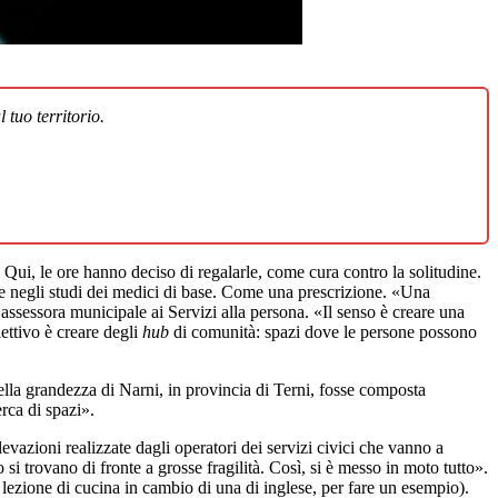
 tuo territorio.
 Qui, le ore hanno deciso di regalarle, come cura contro la solitudine.
e e negli studi dei medici di base. Come una prescrizione. «Una
assessora municipale ai Servizi alla persona. «Il senso è creare una
iettivo è creare degli
hub
di comunità: spazi dove le persone possono
ella grandezza di Narni, in provincia di Terni, fosse composta
rca di spazi».
evazioni realizzate dagli operatori dei servizi civici che vanno a
o si trovano di fronte a grosse fragilità. Così, si è messo in moto tutto».
lezione di cucina in cambio di una di inglese, per fare un esempio).