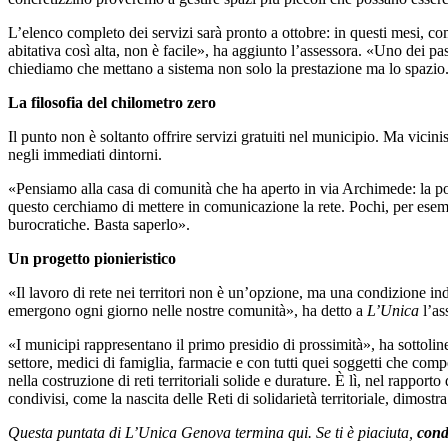
L’elenco completo dei servizi sarà pronto a ottobre: in questi mesi, com
abitativa così alta, non è facile», ha aggiunto l’assessora. «Uno dei pa
chiediamo che mettano a sistema non solo la prestazione ma lo spazio. 
La filosofia del chilometro zero
Il punto non è soltanto offrire servizi gratuiti nel municipio. Ma vicini
negli immediati dintorni.
«Pensiamo alla casa di comunità che ha aperto in via Archimede: la pop
questo cerchiamo di mettere in comunicazione la rete. Pochi, per esem
burocratiche. Basta saperlo».
Un progetto pionieristico
«Il lavoro di rete nei territori non è un’opzione, ma una condizione indi
emergono ogni giorno nelle nostre comunità», ha detto a
L’Unica
l’as
«I municipi rappresentano il primo presidio di prossimità», ha sottoline
settore, medici di famiglia, farmacie e con tutti quei soggetti che co
nella costruzione di reti territoriali solide e durature. È lì, nel rapp
condivisi, come la nascita delle Reti di solidarietà territoriale, dimostr
Questa puntata di L’Unica Genova termina qui. Se ti è piaciuta,
cond