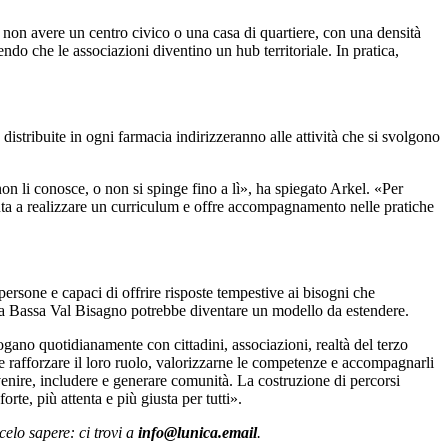
di non avere un centro civico o una casa di quartiere, con una densità
endo che le associazioni diventino un hub territoriale. In pratica,
 distribuite in ogni farmacia indirizzeranno alle attività che si svolgono
n li conosce, o non si spinge fino a lì», ha spiegato Arkel. «Per
uta a realizzare un curriculum e offre accompagnamento nelle pratiche
 persone e capaci di offrire risposte tempestive ai bisogni che
la Bassa Val Bisagno potrebbe diventare un modello da estendere.
logano quotidianamente con cittadini, associazioni, realtà del terzo
e rafforzare il loro ruolo, valorizzarne le competenze e accompagnarli
revenire, includere e generare comunità. La costruzione di percorsi
rte, più attenta e più giusta per tutti».
celo sapere: ci trovi a
info@lunica.email
.