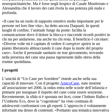
neuropsichiatriche. Ma è forse negli
hospice
di Casale Monferrato e
Alessandria che il lavoro dei cani rivela la sua potenza più nuda e
profonda.
«Il cane ha un ruolo di supporto emotivo molto importante per le
persone nel loro fine vita», ha detto ancora Daquarti. In questi
luoghi di confine, l’animale funge da ponte: facilita la
comunicazione dove il dolore la blocca e riaccende ricordi positivi in
chi sta per andarsene, ma anche tra chi resta. Il beneficio è circolare:
«Diverse volte mi è capitato di vedere il
caregiver
aprirsi in un
pianto liberatorio abbracciando il cane dopo la morte del proprio
caro». Anche il personale sanitario ne trae giovamento, trovando
nella presenza del cane una pausa rigenerante dallo stress della
routine quotidiana.
I progetti
L’unicità di “Un Cane per Sorridere” risiede anche nella sua
capacità di innovare. Con il progetto
AmicoCane
, nato insieme
all’associazione nel 2006, la onlus entra nelle scuole dell’infanzia e
primarie per insegnare il rispetto del cane come essere senziente.
Recentemente, la sfida si è spostata nei licei, come l’Istituto Balbo e
l’Umberto Eco, dove la “cogestione” ha visto centinaia di
adolescenti confrontarsi con gli esperti. L’approccio è volutamente
informale ma denso di contenuti: «Portiamo una tematica innovativa