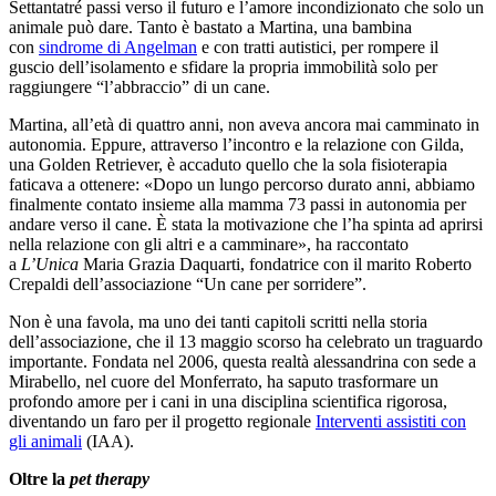
Settantatré passi verso il futuro e l’amore incondizionato che solo un
animale può dare. Tanto è bastato a Martina, una bambina
con
sindrome di Angelman
e con tratti autistici, per rompere il
guscio dell’isolamento e sfidare la propria immobilità solo per
raggiungere “l’abbraccio” di un cane.
Martina, all’età di quattro anni, non aveva ancora mai camminato in
autonomia. Eppure, attraverso l’incontro e la relazione con Gilda,
una Golden Retriever, è accaduto quello che la sola fisioterapia
faticava a ottenere: «Dopo un lungo percorso durato anni, abbiamo
finalmente contato insieme alla mamma 73 passi in autonomia per
andare verso il cane. È stata la motivazione che l’ha spinta ad aprirsi
nella relazione con gli altri e a camminare», ha raccontato
a
L’Unica
Maria Grazia Daquarti, fondatrice con il marito Roberto
Crepaldi dell’associazione “Un cane per sorridere”.
Non è una favola, ma uno dei tanti capitoli scritti nella storia
dell’associazione, che il 13 maggio scorso ha celebrato un traguardo
importante. Fondata nel 2006, questa realtà alessandrina con sede a
Mirabello, nel cuore del Monferrato, ha saputo trasformare un
profondo amore per i cani in una disciplina scientifica rigorosa,
diventando un faro per il progetto regionale
Interventi assistiti con
gli animali
(IAA).
Oltre la
pet therapy