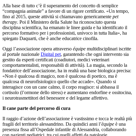
Alla base di tutto c’è il superamento del concetto di semplice
“compagnia animale” a favore di un rigore certificato. «Un tempo,
fino al 2015, queste attività si chiamavano genericamente
pet
therapy
. Poi il Ministero della Salute ha riconosciuto questa
disciplina scientifica, ha emanato le linee guida e ha identificato il
percorso formativo per i professionisti, univoco in tutta Italia», ha
spiegato Daquarti, che è anche educatrice cinofila.
Oggi l’associazione opera attraverso
équipe
multidisciplinari iscritte
al portale nazionale
Digital pet
, garantendo che ogni intervento sia
gestito da esperti certificati (coadiutori, medici veterinari
comportamentalisti, responsabili di attività). La magia, secondo la
fondatrice dell’associazione, ha in realtà una base biologica precisa:
«Non è qualcosa di magico, non è qualcosa di poetico, ma è
qualcosa di neurofisiologico quello che accade». Quando si
interagisce con un cane calmo, il corpo reagisce: si abbassa il
cortisolo (l’ormone dello stress) e aumentano endorfine e ossitocina,
i neurotrasmettitori del benessere e del legame affettivo.
Il cane parte del percorso di cura
Il raggio d’azione dell’associazione è vastissimo e tocca le realtà più
fragili del territorio alessandrino. Da quindici anni l’
èquipe
è una
presenza fissa all’Ospedale infantile di Alessandria, collaborando
con pazienti pediatrici, tra cui quelli affetti da patologie