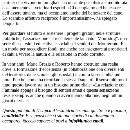
partner che vivono in famiglia e la cui salute psicofisica è monitorata
costantemente da veterinari esperti. «Ci occupiamo del benessere
dell’essere umano, ma ci occupiamo anche del benessere del cane.
Lo scambio affettivo reciproco è importantissimo», ha spiegato
Daquarti.
Per guardare al futuro e sostenere i progetti gratuiti nelle strutture
pubbliche, l’associazione ha recentemente lanciato “Monfidog”: una
serie di escursioni educative e sociali sui sentieri del Monferrato. È
un modo per raccogliere fondi, ma anche per insegnare ai proprietari
di cani a vivere la natura e la relazione in modo corretto.
In vent’anni, Maria Grazia e Roberto hanno costruito una realtà
dove la formazione d’eccellenza (in collaborazione con diversi enti
del territorio, dalle scuole agli ospedali) incontra la sensibilità più
pura. Perché, come ha ricordato la stessa Daquarti, il senso ultimo di
tutto questo lavoro sta in un bisogno primordiale: «La relazione con
l’animale appaga il bisogno di sentirsi amati e questa sensazione
resiste sempre, anche quando ci avviciniamo alla fine, negli ultimi
giorni di vita».
Questa puntata di L’Unica Alessandria termina qui. Se ti è piaciuta,
condividila
! E se pensi che ci sia una storia di cui dovremmo
occuparci, faccelo sapere: ci trovi a
info@lunica.email
.