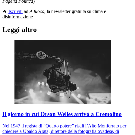
Pagella Politica
)
🔥
Iscriviti
ad
A fuoco
, la newsletter gratuita su clima e
disinformazione
Leggi altro
Il giorno in cui Orson Welles arrivò a Cremolino
Nel 1947 il regista di “Quarto potere” risalì l’Alto Monferrato per
chiedere a Ubaldo Arata, direttore della fotografia ovadese, di