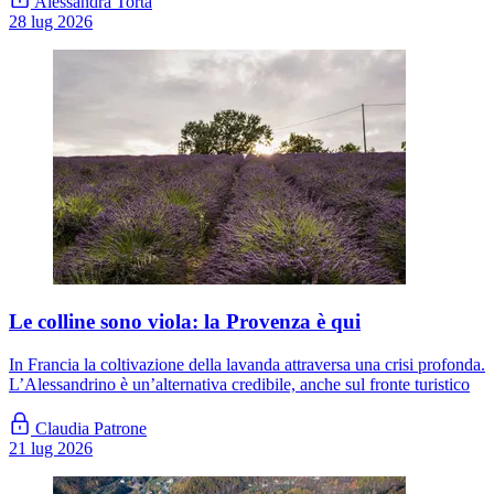
Alessandra Torta
28 lug 2026
Le colline sono viola: la Provenza è qui
In Francia la coltivazione della lavanda attraversa una crisi profonda.
L’Alessandrino è un’alternativa credibile, anche sul fronte turistico
Claudia Patrone
21 lug 2026