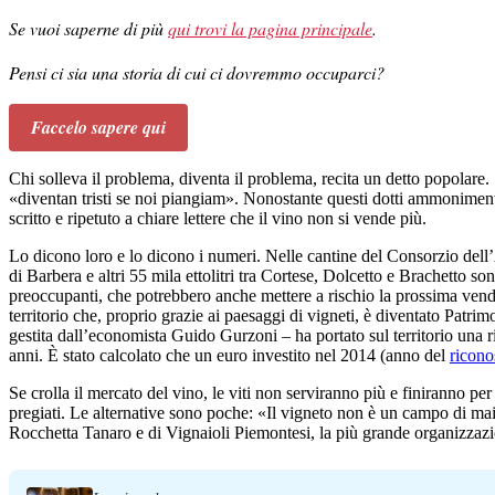
Se vuoi saperne di più
qui trovi la pagina principale
.
Pensi ci sia una storia di cui ci dovremmo occuparci?
Faccelo sapere qui
Chi solleva il problema, diventa il problema, recita un detto popolare.
«diventan tristi se noi piangiam». Nonostante questi dotti ammonimen
scritto e ripetuto a chiare lettere che il vino non si vende più.
Lo dicono loro e lo dicono i numeri. Nelle cantine del Consorzio dell’As
di Barbera e altri 55 mila ettolitri tra Cortese, Dolcetto e Brachetto son
preoccupanti, che potrebbero anche mettere a rischio la prossima ven
territorio che, proprio grazie ai paesaggi di vigneti, è diventato Pat
gestita dall’economista Guido Gurzoni – ha portato sul territorio una ri
anni. È stato calcolato che un euro investito nel 2014 (anno del
ricon
Se crolla il mercato del vino, le viti non serviranno più e finiranno pe
pregiati. Le alternative sono poche: «Il vigneto non è un campo di mai
Rocchetta Tanaro e di Vignaioli Piemontesi, la più grande organizzazio