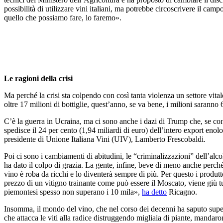
possibilità di utilizzare vini italiani, ma potrebbe circoscrivere il cam
quello che possiamo fare, lo faremo».
Le ragioni della crisi
Ma perché la crisi sta colpendo con così tanta violenza un settore vital
oltre 17 milioni di bottiglie, quest’anno, se va bene, i milioni saranno 6
C’è la guerra in Ucraina, ma ci sono anche i dazi di Trump che, se con
spedisce il 24 per cento (1,94 miliardi di euro) dell’intero export eno
presidente di Unione Italiana Vini (UIV), Lamberto Frescobaldi.
Poi ci sono i cambiamenti di abitudini, le “criminalizzazioni” dell’alco
ha dato il colpo di grazia. La gente, infine, beve di meno anche perché 
vino è roba da ricchi e lo diventerà sempre di più. Per questo i produt
prezzo di un vitigno trainante come può essere il Moscato, viene giù tu
piemontesi spesso non superano i 10 mila»,
ha detto
Ricagno.
Insomma, il mondo del vino, che nel corso dei decenni ha saputo superar
che attacca le viti alla radice distruggendo migliaia di piante, mandaro