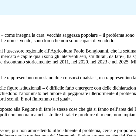
– come insegna la cara, vecchia saggezza popolare – il problema sono div
che non si vende, sono loro che non sono capaci di venderlo.
 l’assessore regionale all’Agricoltura Paolo Bongioanni, che la settiman
mercato e capire quali sono gli interventi seri, strutturali, da fare», ha
riscontrano storicamente: nel 2011, nel 2020, nel 2023 e nel 2025. Mi 
he rappresentano non siano due consorzi qualsiasi, ma rappresentino la gr
lle figure istituzionali – è difficile farlo emergere con delle dichiarazioni
hiedono l’anonimato nel timore di peggiorare ulteriormente il problema: 
ti sconti. E noi finiremmo nei guai».
osto alla Regione di fare le stesse cose che già si fanno nell’area del
oli non ancora maturi – sfoltire i tralci e produrre di meno, non impian
ssore, pur non ammettendo ufficialmente il problema, cerca e propone 
iplinare per la produzione del Vermouth, il vino aromatico che dal Settece