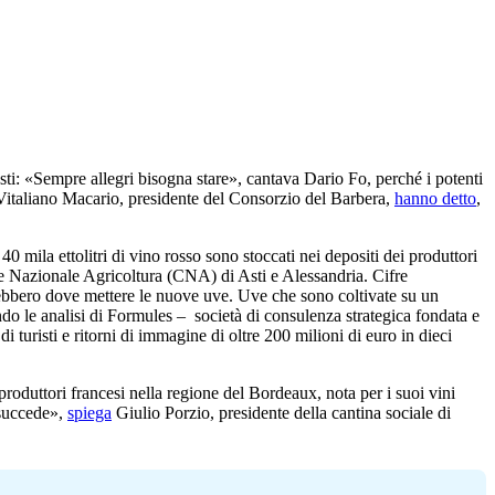
osti: «Sempre allegri bisogna stare», cantava Dario Fo, perché i potenti
Vitaliano Macario, presidente del Consorzio del Barbera,
hanno detto
,
 mila ettolitri di vino rosso sono stoccati nei depositi dei produttori
e Nazionale Agricoltura (CNA) di Asti e Alessandria. Cifre
rebbero dove mettere le nuove uve. Uve che sono coltivate su un
do le analisi di Formules – società di consulenza strategica fondata e
 turisti e ritorni di immagine di oltre 200 milioni di euro in dieci
produttori francesi nella regione del Bordeaux, nota per i suoi vini
 succede»,
spiega
Giulio Porzio, presidente della cantina sociale di