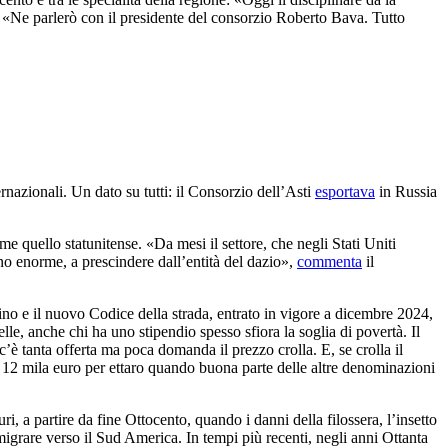
. «Ne parlerò con il presidente del consorzio Roberto Bava. Tutto
rnazionali. Un dato su tutti: il Consorzio dell’Asti
esportava
in Russia
 quello statunitense. «Da mesi il settore, che negli Stati Uniti
nno enorme, a prescindere dall’entità del dazio»,
commenta
il
 vino e il nuovo Codice della strada, entrato in vigore a dicembre 2024,
lle, anche chi ha uno stipendio spesso sfiora la soglia di povertà. Il
’è tanta offerta ma poca domanda il prezzo crolla. E, se crolla il
 a 12 mila euro per ettaro quando buona parte delle altre denominazioni
, a partire da fine Ottocento, quando i danni della filossera, l’insetto
emigrare verso il Sud America. In tempi più recenti, negli anni Ottanta