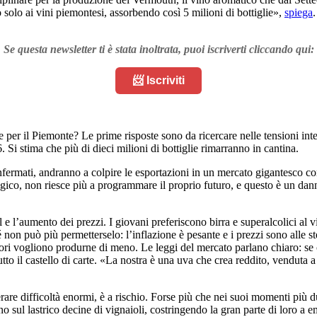
po solo ai vini piemontesi, assorbendo così 5 milioni di bottiglie»,
spiega
Se questa newsletter ti è stata inoltrata, puoi iscriverti cliccando qui:
📨 Iscriviti
e per il Piemonte? Le prime risposte sono da ricercare nelle tensioni inte
. Si stima che più di dieci milioni di bottiglie rimarranno in cantina.
fermati, andranno a colpire le esportazioni in un mercato gigantesco come
logico, non riesce più a programmare il proprio futuro, e questo è un da
l e l’aumento dei prezzi. I giovani preferiscono birra e superalcolici al
non può più permetterselo: l’inflazione è pesante e i prezzi sono alle ste
tori vogliono produrne di meno. Le leggi del mercato parlano chiaro: se c
tto il castello di carte. «La nostra è una uva che crea reddito, venduta
e difficoltà enormi, è a rischio. Forse più che nei suoi momenti più duri
no sul lastrico decine di vignaioli, costringendo la gran parte di loro a 