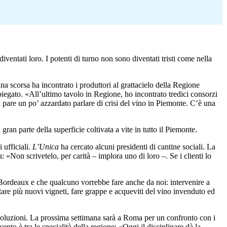
entati loro. I potenti di turno non sono diventati tristi come nella
a scorsa ha incontrato i produttori al grattacielo della Regione
 spiegato. «All’ultimo tavolo in Regione, ho incontrato tredici consorzi
pare un po’ azzardato parlare di crisi del vino in Piemonte. C’è una
an parte della superficie coltivata a vite in tutto il Piemonte.
 ufficiali.
L’Unica
ha cercato alcuni presidenti di cantine sociali. La
«Non scrivetelo, per carità – implora uno di loro –. Se i clienti lo
 Bordeaux e che qualcuno vorrebbe fare anche da noi: intervenire a
tare più nuovi vigneti, fare grappe e acqueviti del vino invenduto ed
soluzioni. La prossima settimana sarà a Roma per un confronto con i
nto è tra le specialità della regione: «Oggi il disciplinare dà la