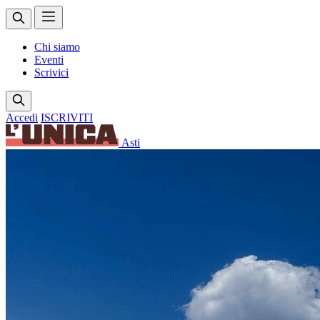
Chi siamo
Eventi
Scrivici
Accedi
ISCRIVITI
Asti