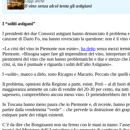
Leggi anche
Il vino senza alcol tenta gli astigiani
I “soliti astigani”
I presidenti dei due Consorzi astigiani hanno denunciato il problema e 
canzone di Dario Fo, ma hanno rovesciato la questione: non è il vino 
«La crisi del vino in Piemonte non esiste»,
ha detto
senza mezzi termini
Piemonte. «Bisogna saper fare gli imprenditori del vino, interpretare il 
piemontesi del vino che non hanno problematiche e due e mezzo che le 
crisi, sì, ma è puntuale e riguarda i soliti dell’alto Astigiano».
I «soliti», manco a dirlo, sono Ricagno e Macario. Peccato che quelli c
Il problema, opinioni della Regione a parte, esiste. Però – al di fuori de
maggioranza ammette un calo di vendite del 20-30 per cento, ma tutti c
sapessero, comprerebbero ancora meno vino. O pretenderebbero dei for
In Toscana hanno meno paura che in Piemonte e, di recente, hanno prop
partire dalla vendemmia “verde” – che prevede la distruzione dei grapp
estirpare parte dei vitigni esistenti.
C’è da dire che Bongioanni non sta fermo con le mani in mano: l’asse
tecnici del Ministero dell’Agricoltura e ha proposto di cambiare il disc