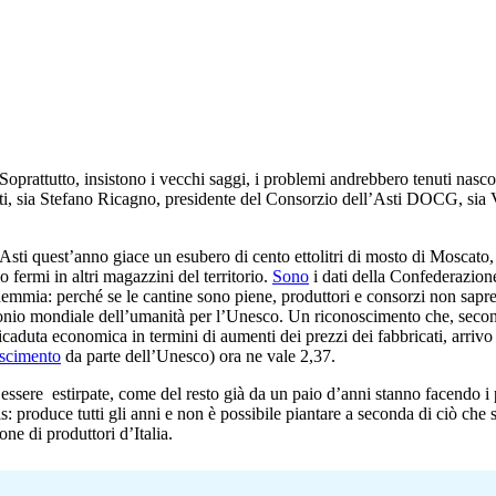
 Soprattutto, insistono i vecchi saggi, i problemi andrebbero tenuti nasc
ti, sia Stefano Ricagno, presidente del Consorzio dell’Asti DOCG, sia 
ti quest’anno giace un esubero di cento ettolitri di mosto di Moscato, 40
o fermi in altri magazzini del territorio.
Sono
i dati della Confederazion
demmia: perché se le cantine sono piene, produttori e consorzi non sap
rimonio mondiale dell’umanità per l’Unesco. Un riconoscimento che, secon
caduta economica in termini di aumenti dei prezzi dei fabbricati, arrivo di
oscimento
da parte dell’Unesco) ora ne vale 2,37.
r essere estirpate, come del resto già da un paio d’anni stanno facendo i 
s: produce tutti gli anni e non è possibile piantare a seconda di ciò che
ne di produttori d’Italia.