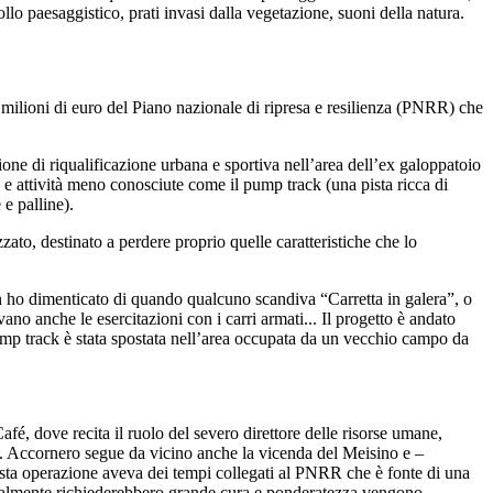
llo paesaggistico, prati invasi dalla vegetazione, suoni della natura.
 milioni di euro del Piano nazionale di ripresa e resilienza (PNRR) che
e di riqualificazione urbana e sportiva nell’area dell’ex galoppatoio
, e attività meno conosciute come il pump track (una pista ricca di
 e palline).
ato, destinato a perdere proprio quelle caratteristiche che lo
ho dimenticato di quando qualcuno scandiva “Carretta in galera”, o
no anche le esercitazioni con i carri armati... Il progetto è andato
l pump track è stata spostata nell’area occupata da un vecchio campo da
afé, dove recita il ruolo del severo direttore delle risorse umane,
ico. Accornero segue da vicino anche la vicenda del Meisino e –
sta operazione aveva dei tempi collegati al PNRR che è fonte di una
e normalmente richiederebbero grande cura e ponderatezza vengono