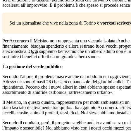
accelerati all’improvviso. E il problema è che spesso si procede senz
Sei un giornalista che vive nella zona di Torino e 
vorresti scriver
Per Accornero il Meisino non rappresenta una vicenda isolata. Anche
finanziamento, bisogna spenderlo e allora si tirano fuori vecchi proget
anacronistica. Oggi sappiamo benissimo che un albero adulto non è un
sostituire i benefici offerti da un grande albero sano».
La gestione del verde pubblico
Secondo l’attore, il problema nasce anche dal modo in cui oggi viene g
Adesso ne sono rimasti 26 che si occupano solo dei giardini aulici. Tutt
ripiantiamo. Peccato che i nuovi alberi in città abbiano spesso aspettat
assorbimento di anidride carbonica, raffrescamento urbano».
Il Meisino, in questo quadro, rappresentava per molti ambientalisti un 
stato lasciato relativamente tranquillo», ha aggiunto Accornero. «Si era
uccelli censite, animali protetti, tassi, ricci. Noi stessi abbiamo ins
Secondo il comitato, però, il progetto sarebbe andato avanti senza real
l’impatto è sostenibile? Noi abbiamo visto con i nostri occhi mezzi pesan