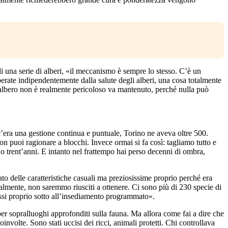
 una serie di alberi, «il meccanismo è sempre lo stesso. C’è un
lberate indipendentemente dalla salute degli alberi, una cosa totalmente
albero non è realmente pericoloso va mantenuto, perché nulla può
c’era una gestione continua e puntuale, Torino ne aveva oltre 500.
on puoi ragionare a blocchi. Invece ormai si fa così: tagliamo tutto e
i o trent’anni. E intanto nel frattempo hai perso decenni di ombra,
to delle caratteristiche casuali ma preziosissime proprio perché era
cialmente, non saremmo riusciti a ottenere. Ci sono più di 230 specie di
tassi proprio sotto all’insediamento programmato».
per sopralluoghi approfonditi sulla fauna. Ma allora come fai a dire che
involte. Sono stati uccisi dei ricci, animali protetti. Chi controllava