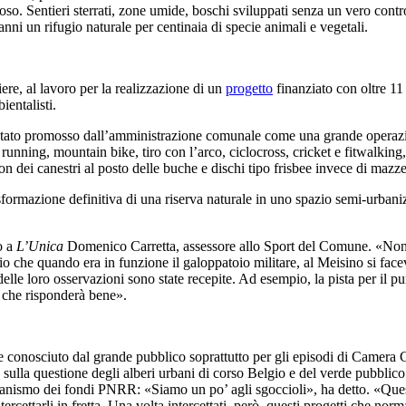
oso. Sentieri sterrati, zone umide, boschi sviluppati senza un vero contro
ni un rifugio naturale per centinaia di specie animali e vegetali.
ere, al lavoro per la realizzazione di un
progetto
finanziato con oltre 11
entalisti.
stato promosso dall’amministrazione comunale come una grande operazion
 running, mountain bike, tiro con l’arco, ciclocross, cricket e fitwalking
con dei canestri al posto delle buche e dischi tipo frisbee invece di mazze
sformazione definitiva di una riserva naturale in uno spazio semi-urbanizz
o a
L’Unica
Domenico Carretta, assessore allo Sport del Comune. «Non 
che quando era in funzione il galoppatoio militare, al Meisino si faceva
e delle loro osservazioni sono state recepite. Ad esempio, la pista per i
o che risponderà bene».
se conosciuto dal grande pubblico soprattutto per gli episodi di Camera C
re sulla questione degli alberi urbani di corso Belgio e del verde pubbl
canismo dei fondi PNRR: «Siamo un po’ agli sgoccioli», ha detto. «Que
intercettarli in fretta. Una volta intercettati, però, questi progetti ch