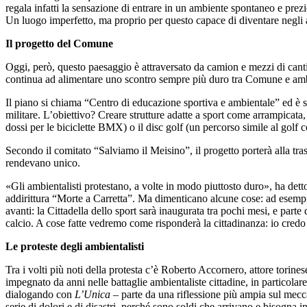
regala infatti la sensazione di entrare in un ambiente spontaneo e prezi
Un luogo imperfetto, ma proprio per questo capace di diventare negli an
Il progetto del Comune
Oggi, però, questo paesaggio è attraversato da camion e mezzi di canti
continua ad alimentare uno scontro sempre più duro tra Comune e ambi
Il piano si chiama “Centro di educazione sportiva e ambientale” ed è 
militare. L’obiettivo? Creare strutture adatte a sport come arrampicata,
dossi per le biciclette BMX) o il disc golf (un percorso simile al golf 
Secondo il comitato “Salviamo il Meisino”, il progetto porterà alla tra
rendevano unico.
«Gli ambientalisti protestano, a volte in modo piuttosto duro», ha dett
addirittura “Morte a Carretta”. Ma dimenticano alcune cose: ad esempio 
avanti: la Cittadella dello sport sarà inaugurata tra pochi mesi, e part
calcio. A cose fatte vedremo come risponderà la cittadinanza: io cred
Le proteste degli ambientalisti
Tra i volti più noti della protesta c’è Roberto Accornero, attore torine
impegnato da anni nelle battaglie ambientaliste cittadine, in particola
dialogando con
L’Unica –
parte da una riflessione più ampia sul mec
serie di dolori e di disastri, perché sono soldi che arrivano e bisogna 