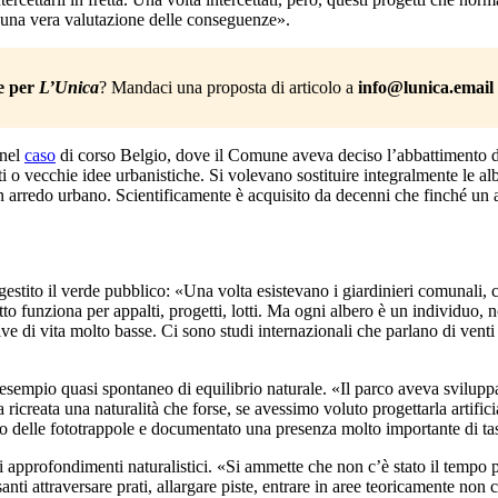
a una vera valutazione delle conseguenze».
e per
 L’Unica
? Mandaci una proposta di articolo a 
info@lunica.email
 nel
caso
di corso Belgio, dove il Comune aveva deciso l’abbattimento di
ti o vecchie idee urbanistiche. Si volevano sostituire integralmente le a
 arredo urbano. Scientificamente è acquisito da decenni che finché un 
estito il verde pubblico: «Una volta esistevano i giardinieri comunali, 
o funziona per appalti, progetti, lotti. Ma ogni albero è un individuo, n
ive di vita molto basse. Ci sono studi internazionali che parlano di vent
esempio quasi spontaneo di equilibrio naturale. «Il parco aveva sviluppa
 ricreata una naturalità che forse, se avessimo voluto progettarla artifi
tallato delle fototrappole e documentato una presenza molto importante di 
i approfondimenti naturalistici. «Si ammette che non c’è stato il tempo 
ti attraversare prati, allargare piste, entrare in aree teoricamente non co