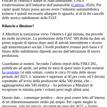
Foscari di Venezia e autore di
Auto-distruzione. Crisi e
trasformazione dell’industria dell’automobile
(
Laterza
, 2026). Per
capire quale futuro possa ancora avere l’industria automobilistica
torinese è quindi necessario allargare lo sguardo, al di là dei cancelli
dello storico stabilimento della FIAT.
Rilancio o illusione?
A Mirafiori la transizione verso l’elettrico è già iniziata, ma procede
tra molte incertezze. La produzione della FIAT 500 ibrida ha dato un
primo segnale di ripresa dopo anni di attività intermittente e ricorso
agli ammortizzatori sociali. I livelli produttivi restano però bassi e il
futuro dello stabilimento dipende ancora dall’attivazione di nuove
produzioni.
Guardiamo ai numeri. Secondo l’ultimo report della FIM-CISL,
pubblicato ad aprile, nei primi tre mesi di quest’anno il polo torinese
ha prodotto
14 mila vetture, contro le circa 10 mila dello stesso
periodo del 2025. L’aumento è superiore al 40 per cento ed è dovuto
soprattutto all’avvio della produzione della 500 ibrida, che –
aggiungendosi alla 500 elettrica – ha permesso a Mirafiori di
recuperare in minima parte i volumi persi negli ultimi anni.
Questo dato – comunque positivo – deve però essere letto all’interno
di un ridimensionamento molto più ampio. Per capire meglio la
situazione, solo tre anni fa, nei primi tre mesi del 2023, a Torino