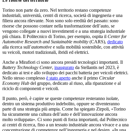
Le risorse del territorio
Torino non parte da zero. Nel territorio restano competenze
industriali, università, centri di ricerca, società di ingegneria e una
filiera ancora rilevante. Non sono solo eredità del passato: sono
risorse che possono contare nella trasformazione dell’auto, se
vengono collegate a nuovi investimenti e a una strategia industriale
più chiara. Il Politecnico di Torino, per esempio, ospita il
Center for
Automotive Research and Sustainable mobility
(CARS),
dedicato
alla ricerca sull’
automotive
e sulla mobilità sostenibile, con attività
su veicoli, motori tradizionali, ibridi ed elettrici.
Anche a Mirafiori ci sono ancora presidi tecnologici importanti. Il
Battery Technology Center
,
inaugurato
da Stellantis nel 2023, è
dedicato ai test e allo sviluppo dei pacchi batteria per veicoli elettrici.
Nello stesso complesso
è stato aperto
anche il primo
Circular
Economy Hub
del gruppo, dedicato al riuso, alla riparazione e al
riciclo di componenti e veicoli.
Il punto, però, è capire se queste competenze resteranno isolate,
dentro un sistema produttivo indebolito, oppure se diventeranno
parte di una strategia più ampia. Come ha spiegato Zirpoli, «Torino
ha sicuramente una cultura dell’auto e dell’innovazione ancora
molto sviluppata». Ci sono punti di forza importanti, dal Politecnico
ai centri di ricerca, fino a un tessuto industriale ancora vivace e a una
concentrazione di competenze nell’ingegneria e nel design. «In una