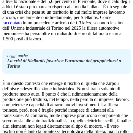
a livello nazionale e del 5,6 per cento in Piemonte, dove il calo degli
addetti è stato più marcato rispetto alla media italiana. È un segnale
di una crisi che pesa su un territorio in cui molte imprese lavorano
ancora, direttamente o indirettamente, per Stellantis. Come
raccontato
in un precedente articolo de
L’Unica
, secondo le stime
dell’Unione industriale di Torino nel 2025 la filiera automotive
piemontese ha perso oltre un miliardo di euro di fatturato e circa
1.500 posti di lavoro.
Leggi anche
La crisi di Stellantis favorisce l’avanzata dei gruppi cinesi a
Torino
È in questo contesto che emerge il rischio di quella che Zirpoli
definisce «desertificazione industriale». Non si tratta soltanto di
produrre meno auto. Il punto è che il ridimensionamento della
produzione può tradursi, nel tempo, nella perdita di imprese, lavoro,
competenze e capacità di attrarre nuovi investimenti. La filiera
torinese, però, non è fragile perché incapace di adattarsi alla
transizione. Al contrario, molte imprese producono componenti che
servono sia alle auto tradizionali sia a quelle elettriche: sedili, fanali e
altri elementi non legati direttamente al tipo di motore. «Il vero
rischio non è tanto la prontezza tecnologica della filiera, ma il crollo