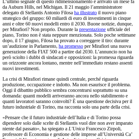
L’ultimo segnale di questo ridimensionamento è arrivato un mese fa
da Auburn Hills, nel Michigan. Il 21 maggio l’amministratore
delegato di Stellantis Antonio Filosa
ha illustrato
il nuovo piano
strategico del gruppo: 60 miliardi di euro di investimenti in cinque
anni e oltre 60 nuovi modelli entro il 2030. Buone notizie, dunque,
per Mirafiori? Non proprio. Durante la
presentazione
ufficiale del
piano, Torino non è stata neppure menzionata. Solo poche settimane
dopo, il 17 giugno, Filosa ha provato a correggere il tiro: durante
un’audizione in Parlamento,
ha promesso
per Mirafiori una nuova
generazione della FIAT 500 a partire dal 2030. L’annuncio non ha
però sciolto i dubbi di sindacati e opposizioni: la promessa riguarda
un orizzonte ancora lontano, mentre nell’immediato restano assenti
nuovi investimenti.
La crisi di Mirafiori rimane quindi centrale, perché riguarda
produzione, occupazione e indotto. Ma non esaurisce il problema.
Oggi il dibattito pubblico sembra concentrarsi soprattutto su una
domanda: quanti modelli arriveranno ancora nello stabilimento e
quanti lavoratori saranno coinvolti? È una questione decisiva per il
futuro industriale di Torino, ma racconta solo una parte della crisi.
«Pensare che il futuro industriale dell’Italia e di Torino possa
dipendere solo dalle scelte di Stellantis vuol dire non aver imparato
niente dal passato», ha spiegato a
L’Unica
Francesco Zirpoli,
professore di Economia e gestione delle imprese all’Università Ca’