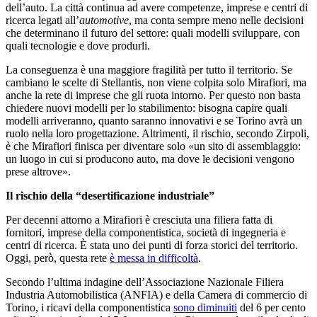
dell’auto. La città continua ad avere competenze, imprese e centri di
ricerca legati all’
automotive
, ma conta sempre meno nelle decisioni
che determinano il futuro del settore: quali modelli sviluppare, con
quali tecnologie e dove produrli.
La conseguenza è una maggiore fragilità per tutto il territorio. Se
cambiano le scelte di Stellantis, non viene colpita solo Mirafiori, ma
anche la rete di imprese che gli ruota intorno. Per questo non basta
chiedere nuovi modelli per lo stabilimento: bisogna capire quali
modelli arriveranno, quanto saranno innovativi e se Torino avrà un
ruolo nella loro progettazione. Altrimenti, il rischio, secondo Zirpoli,
è che Mirafiori finisca per diventare solo «un sito di assemblaggio:
un luogo in cui si producono auto, ma dove le decisioni vengono
prese altrove».
Il rischio della “desertificazione industriale”
Per decenni attorno a Mirafiori è cresciuta una filiera fatta di
fornitori, imprese della componentistica, società di ingegneria e
centri di ricerca. È stata uno dei punti di forza storici del territorio.
Oggi, però, questa rete
è messa in
difficoltà
.
Secondo l’ultima indagine dell’Associazione Nazionale Filiera
Industria Automobilistica (ANFIA) e della Camera di commercio di
Torino, i ricavi della componentistica
sono diminuiti
del 6 per cento