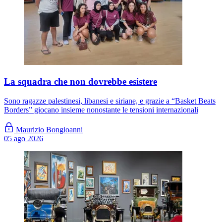
La squadra che non dovrebbe esistere
Sono ragazze palestinesi, libanesi e siriane, e grazie a “Basket Beats
Borders” giocano insieme nonostante le tensioni internazionali
Maurizio Bongioanni
05 ago 2026