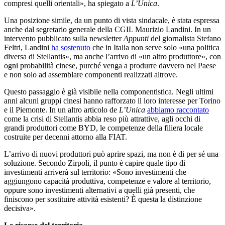
compresi quelli orientali», ha spiegato a
L’Unica
.
Una posizione simile, da un punto di vista sindacale, è stata espressa
anche dal segretario generale della CGIL Maurizio Landini. In un
intervento pubblicato sulla newsletter
Appunti
del giornalista Stefano
Feltri, Landini
ha sostenuto
che in Italia non serve solo «una politica
diversa di Stellantis», ma anche l’arrivo di «un altro produttore», con
ogni probabilità cinese, purché venga a produrre davvero nel Paese
e non solo ad assemblare componenti realizzati altrove.
Questo passaggio è già visibile nella componentistica. Negli ultimi
anni alcuni gruppi cinesi hanno rafforzato il loro interesse per Torino
e il Piemonte. In un altro articolo de
L’Unica
abbiamo raccontato
come la crisi di Stellantis abbia reso più attrattive, agli occhi di
grandi produttori come BYD, le competenze della filiera locale
costruite per decenni attorno alla FIAT.
L’arrivo di nuovi produttori può aprire spazi, ma non è di per sé una
soluzione. Secondo Zirpoli, il punto è capire quale tipo di
investimenti arriverà sul territorio: «Sono investimenti che
aggiungono capacità produttiva, competenze e valore al territorio,
oppure sono investimenti alternativi a quelli già presenti, che
finiscono per sostituire attività esistenti? È questa la distinzione
decisiva».