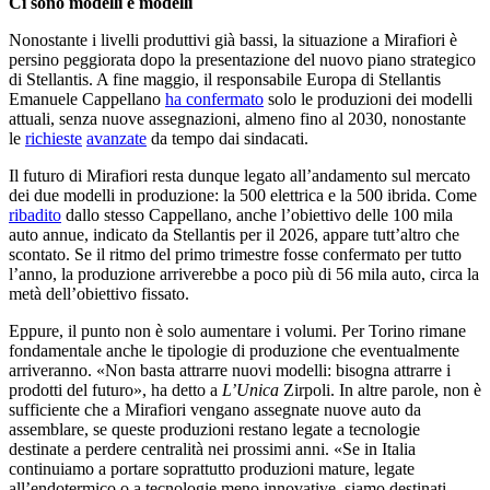
Ci sono modelli e modelli
Nonostante i livelli produttivi già bassi, la situazione a Mirafiori è
persino peggiorata dopo la presentazione del nuovo piano strategico
di Stellantis. A fine maggio, il responsabile Europa di Stellantis
Emanuele Cappellano
ha confermato
solo le produzioni dei modelli
attuali, senza nuove assegnazioni, almeno fino al 2030, nonostante
le
richieste
avanzate
da tempo dai sindacati.
Il futuro di Mirafiori resta dunque legato all’andamento sul mercato
dei due modelli in produzione: la 500 elettrica e la 500 ibrida. Come
ribadito
dallo stesso Cappellano, anche l’obiettivo delle 100 mila
auto annue, indicato da Stellantis per il 2026, appare tutt’altro che
scontato. Se il ritmo del primo trimestre fosse confermato per tutto
l’anno, la produzione arriverebbe a poco più di 56 mila auto, circa la
metà dell’obiettivo fissato.
Eppure, il punto non è solo aumentare i volumi. Per Torino rimane
fondamentale anche le tipologie di produzione che eventualmente
arriveranno. «Non basta attrarre nuovi modelli: bisogna attrarre i
prodotti del futuro», ha detto a
L’Unica
Zirpoli. In altre parole, non è
sufficiente che a Mirafiori vengano assegnate nuove auto da
assemblare, se queste produzioni restano legate a tecnologie
destinate a perdere centralità nei prossimi anni. «Se in Italia
continuiamo a portare soprattutto produzioni mature, legate
all’endotermico o a tecnologie meno innovative, siamo destinati