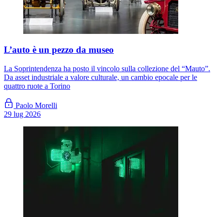
L’auto è un pezzo da museo
La Soprintendenza ha posto il vincolo sulla collezione del “Mauto”.
Da asset industriale a valore culturale, un cambio epocale per le
quattro ruote a Torino
Paolo Morelli
29 lug 2026