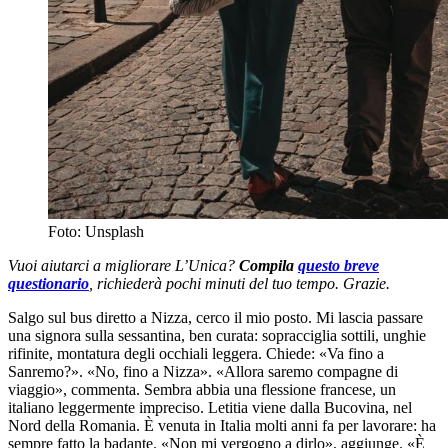
Foto: Unsplash
Vuoi aiutarci a migliorare L’Unica?
Compila
questo breve
questionario
, richiederà pochi minuti del tuo tempo. Grazie.
Salgo sul bus diretto a Nizza, cerco il mio posto. Mi lascia passare
una signora sulla sessantina, ben curata: sopracciglia sottili, unghie
rifinite, montatura degli occhiali leggera. Chiede: «Va fino a
Sanremo?». «No, fino a Nizza». «Allora saremo compagne di
viaggio», commenta. Sembra abbia una flessione francese, un
italiano leggermente impreciso. Letitia viene dalla Bucovina, nel
Nord della Romania. È venuta in Italia molti anni fa per lavorare: ha
sempre fatto la badante. «Non mi vergogno a dirlo», aggiunge. «È