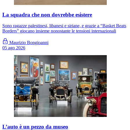
La squadra che non dovrebbe esistere
Sono ragazze palestinesi, libanesi e siriane, e grazie a “Basket Beats
Borders” giocano insieme nonostante le tensioni internazionali
Maurizio Bongioanni
05 ago 2026
L’auto è un pezzo da museo