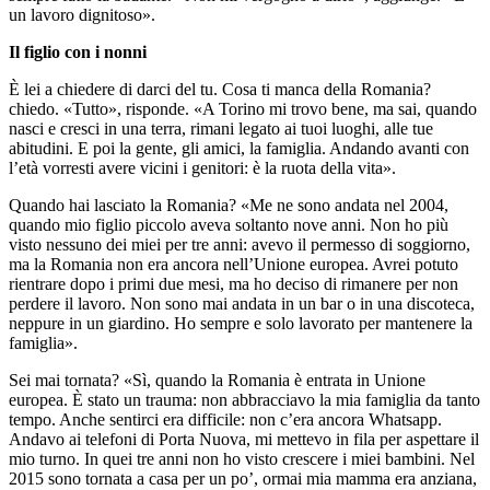
un lavoro dignitoso».
Il figlio con i nonni
È lei a chiedere di darci del tu. Cosa ti manca della Romania?
chiedo. «Tutto», risponde. «A Torino mi trovo bene, ma sai, quando
nasci e cresci in una terra, rimani legato ai tuoi luoghi, alle tue
abitudini. E poi la gente, gli amici, la famiglia. Andando avanti con
l’età vorresti avere vicini i genitori: è la ruota della vita».
Quando hai lasciato la Romania? «Me ne sono andata nel 2004,
quando mio figlio piccolo aveva soltanto nove anni. Non ho più
visto nessuno dei miei per tre anni: avevo il permesso di soggiorno,
ma la Romania non era ancora nell’Unione europea. Avrei potuto
rientrare dopo i primi due mesi, ma ho deciso di rimanere per non
perdere il lavoro. Non sono mai andata in un bar o in una discoteca,
neppure in un giardino. Ho sempre e solo lavorato per mantenere la
famiglia».
Sei mai tornata? «Sì, quando la Romania è entrata in Unione
europea. È stato un trauma: non abbracciavo la mia famiglia da tanto
tempo. Anche sentirci era difficile: non c’era ancora Whatsapp.
Andavo ai telefoni di Porta Nuova, mi mettevo in fila per aspettare il
mio turno. In quei tre anni non ho visto crescere i miei bambini. Nel
2015 sono tornata a casa per un po’, ormai mia mamma era anziana,