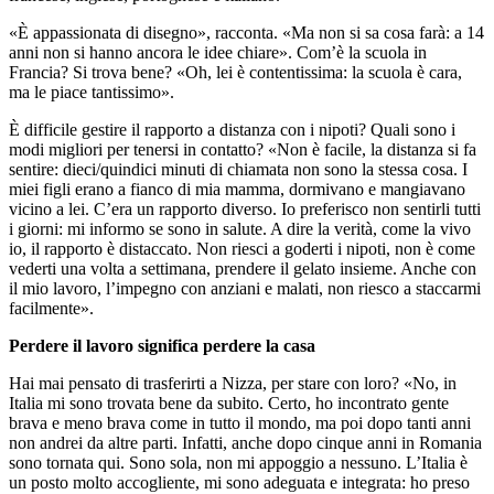
«È appassionata di disegno», racconta. «Ma non si sa cosa farà: a 14
anni non si hanno ancora le idee chiare». Com’è la scuola in
Francia? Si trova bene? «Oh, lei è contentissima: la scuola è cara,
ma le piace tantissimo».
È difficile gestire il rapporto a distanza con i nipoti? Quali sono i
modi migliori per tenersi in contatto? «Non è facile, la distanza si fa
sentire: dieci/quindici minuti di chiamata non sono la stessa cosa. I
miei figli erano a fianco di mia mamma, dormivano e mangiavano
vicino a lei. C’era un rapporto diverso. Io preferisco non sentirli tutti
i giorni: mi informo se sono in salute. A dire la verità, come la vivo
io, il rapporto è distaccato. Non riesci a goderti i nipoti, non è come
vederti una volta a settimana, prendere il gelato insieme. Anche con
il mio lavoro, l’impegno con anziani e malati, non riesco a staccarmi
facilmente».
Perdere il lavoro significa perdere la casa
Hai mai pensato di trasferirti a Nizza, per stare con loro? «No, in
Italia mi sono trovata bene da subito. Certo, ho incontrato gente
brava e meno brava come in tutto il mondo, ma poi dopo tanti anni
non andrei da altre parti. Infatti, anche dopo cinque anni in Romania
sono tornata qui. Sono sola, non mi appoggio a nessuno. L’Italia è
un posto molto accogliente, mi sono adeguata e integrata: ho preso