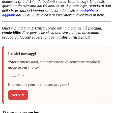
domestici (più di 17 mila badanti e circa 19 mila colf). Di questi,
quasi 3 mila avevano dai 65 anni in su. A queste cifre, stando ai dati
dell’Osservatorio Domina sul lavoro domestico,
andrebbero
aggiunti
dai 23 ai 25 mila casi di lavoratori e lavoratrici in nero.
Questa puntata di L’Unica Torino termina qui. Se ti è piaciuta,
condividila
! E se pensi che ci sia una storia di cui dovremmo
occuparci, faccelo sapere: ci trovi a
info@lunica.email
.
I vostri messaggi
“Storie interessanti, che permettono di conoscere meglio il
luogo in cui si vive”.
— Paola P.
E tu cosa ne pensi del nostro progetto?
Scrivici
Ti consigliamo anche: