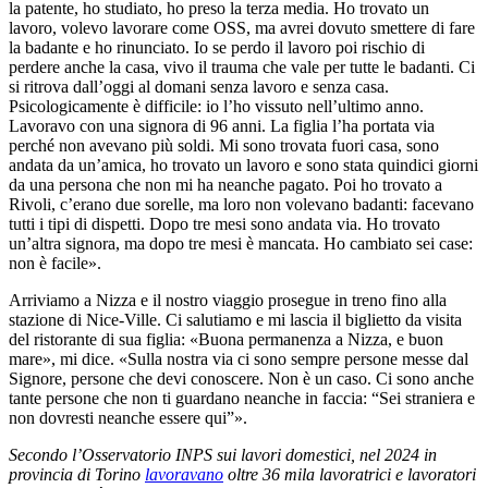
la patente, ho studiato, ho preso la terza media. Ho trovato un
lavoro, volevo lavorare come OSS, ma avrei dovuto smettere di fare
la badante e ho rinunciato. Io se perdo il lavoro poi rischio di
perdere anche la casa, vivo il trauma che vale per tutte le badanti. Ci
si ritrova dall’oggi al domani senza lavoro e senza casa.
Psicologicamente è difficile: io l’ho vissuto nell’ultimo anno.
Lavoravo con una signora di 96 anni. La figlia l’ha portata via
perché non avevano più soldi. Mi sono trovata fuori casa, sono
andata da un’amica, ho trovato un lavoro e sono stata quindici giorni
da una persona che non mi ha neanche pagato. Poi ho trovato a
Rivoli, c’erano due sorelle, ma loro non volevano badanti: facevano
tutti i tipi di dispetti. Dopo tre mesi sono andata via. Ho trovato
un’altra signora, ma dopo tre mesi è mancata. Ho cambiato sei case:
non è facile».
Arriviamo a Nizza e il nostro viaggio prosegue in treno fino alla
stazione di Nice-Ville. Ci salutiamo e mi lascia il biglietto da visita
del ristorante di sua figlia: «Buona permanenza a Nizza, e buon
mare», mi dice. «Sulla nostra via ci sono sempre persone messe dal
Signore, persone che devi conoscere. Non è un caso. Ci sono anche
tante persone che non ti guardano neanche in faccia: “Sei straniera e
non dovresti neanche essere qui”».
Secondo l’Osservatorio INPS sui lavori domestici, nel 2024 in
provincia di Torino
lavoravano
oltre 36 mila lavoratrici e lavoratori