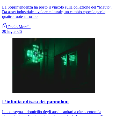
La Soprintendenza ha posto il vincolo sulla collezione del “Mauto”.
Da asset industriale a valore culturale, un cambio epocale per le
quattro ruote a Torino
Paolo Morelli
29 lug 2026
L’infinita odissea dei pannoloni
La consegna a domicilio degli ausili sanitari a oltre centomila