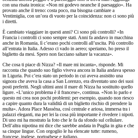
con una risata ironica: «Non mi godevo neanche il paesaggio». Ha
provato anche il treno: costa poco, ma bisogna cambiare a
Ventimiglia, con un’ora di vuoto per la coincidenza: non ci sono più
i diretti.
È cambiato viaggiare in questi anni? Ci sono più controlli? «In
Francia i controlli ci sono sempre stati. Anni fa andavo in macchina
anche in Romania, lì c’erano pochi controlli all’uscita. Più controllo
all’entrata in Italia. Adesso ci vado in aereo; speriamo, ho preso il
biglietto da mesi. Spero non facciano saltare la vacanza».
Che cosa ti piace di Nizza? «Il mare mi incanta», risponde. Mi
racconta che quando suo figlio viveva ancora in Italia andava spesso
in Liguria. Poi c’era stato un periodo in cui aveva assistito una
signora che aveva la casa a San Lorenzo, era diventato uno dei suoi
posti preferiti. Negli ultimi anni il mare di Nizza ha sostituito quello
ligure. «L’unico problema è il francese», continua. «Non lo parlo e
questo mi crea non pochi problemi: per esempio, quando non riesco
a capire quanto dura la validità di un biglietto rischio di prendere la
multa». Adora Place Masséna, così centrale e ariosa, immersa tra i
palazzi eleganti, ma per lei la cosa più importante è rivedere i nipoti.
Di uno mi ha mostrato la foto che le fa da sfondo sul cellulare.
Dell’altra nipotina mi dice che sarebbe andata in Puglia in gita e che
sa cinque lingue. Con orgoglio le ha elencate tutte: rumeno,
francese, inglese, portoghese e italiano.