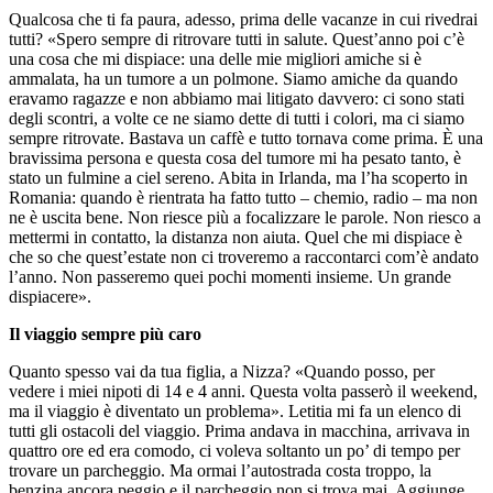
Qualcosa che ti fa paura, adesso, prima delle vacanze in cui rivedrai
tutti? «Spero sempre di ritrovare tutti in salute. Quest’anno poi c’è
una cosa che mi dispiace: una delle mie migliori amiche si è
ammalata, ha un tumore a un polmone. Siamo amiche da quando
eravamo ragazze e non abbiamo mai litigato davvero: ci sono stati
degli scontri, a volte ce ne siamo dette di tutti i colori, ma ci siamo
sempre ritrovate. Bastava un caffè e tutto tornava come prima. È una
bravissima persona e questa cosa del tumore mi ha pesato tanto, è
stato un fulmine a ciel sereno. Abita in Irlanda, ma l’ha scoperto in
Romania: quando è rientrata ha fatto tutto – chemio, radio – ma non
ne è uscita bene. Non riesce più a focalizzare le parole. Non riesco a
mettermi in contatto, la distanza non aiuta. Quel che mi dispiace è
che so che quest’estate non ci troveremo a raccontarci com’è andato
l’anno. Non passeremo quei pochi momenti insieme. Un grande
dispiacere».
Il viaggio sempre più caro
Quanto spesso vai da tua figlia, a Nizza? «Quando posso, per
vedere i miei nipoti di 14 e 4 anni. Questa volta passerò il weekend,
ma il viaggio è diventato un problema». Letitia mi fa un elenco di
tutti gli ostacoli del viaggio. Prima andava in macchina, arrivava in
quattro ore ed era comodo, ci voleva soltanto un po’ di tempo per
trovare un parcheggio. Ma ormai l’autostrada costa troppo, la
benzina ancora peggio e il parcheggio non si trova mai. Aggiunge