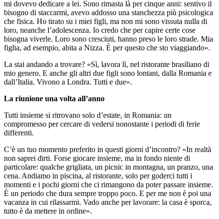
mi dovevo dedicare a lei. Sono rimasta là per cinque anni: sentivo il
bisogno di staccarmi, avevo addosso una stanchezza più psicologica
che fisica. Ho tirato su i miei figli, ma non mi sono vissuta nulla di
loro, neanche l’adolescenza. Io credo che per capire certe cose
bisogna viverle. Loro sono cresciuti, hanno preso le loro strade. Mia
figlia, ad esempio, abita a Nizza. È per questo che sto viaggiando».
La stai andando a trovare? «Sì, lavora lì, nel ristorante brasiliano di
mio genero. E anche gli altri due figli sono lontani, dalla Romania e
dall’Italia. Vivono a Londra. Tutti e due».
La riunione una volta all’anno
Tutti insieme si ritrovano solo d’estate, in Romania: un
compromesso per cercare di vedersi nonostante i periodi di ferie
differenti.
C’è un tuo momento preferito in questi giorni d’incontro? «In realtà
non saprei dirti. Forse giocare insieme, ma in fondo niente di
particolare: qualche grigliata, un picnic in montagna, un pranzo, una
cena. Andiamo in piscina, al ristorante, solo per goderci tutti i
momenti e i pochi giorni che ci rimangono da poter passare insieme.
È un periodo che dura sempre troppo poco. E per me non è poi una
vacanza in cui rilassarmi. Vado anche per lavorare: la casa è sporca,
tutto è da mettere in ordine».