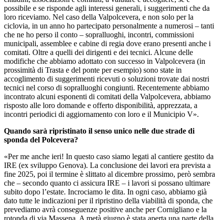
possibile e se risponde agli interessi generali, i suggerimenti che da
loro riceviamo. Nel caso della Valpolcevera, e non solo per la
ciclovia, in un anno ho partecipato personalmente a numerosi – tanti
che ne ho perso il conto – sopralluoghi, incontri, commissioni
municipali, assemblee e cabine di regia dove erano presenti anche i
comitati. Oltre a quelli dei dirigenti e dei tecnici. Alcune delle
modifiche che abbiamo adottato con successo in Valpolcevera (in
prossimità di Trasta e del ponte per esempio) sono state in
accoglimento di suggerimenti ricevuti o soluzioni trovate dai nostri
tecnici nel corso di sopralluoghi congiunti. Recentemente abbiamo
incontrato alcuni esponenti di comitati della Valpolcevera, abbiamo
risposto alle loro domande e offerto disponibilità, apprezzata, a
incontri periodici di aggiornamento con loro e il Municipio V».
Quando sarà ripristinato il senso unico nelle due strade di
sponda del Polcevera?
«Per me anche ieri! In questo caso siamo legati al cantiere gestito da
IRE (ex sviluppo Genova). La conclusione dei lavori era prevista a
fine 2025, poi il termine è slittato al dicembre prossimo, però sembra
che – secondo quanto ci assicura IRE – i lavori si possano ultimare
subito dopo l’estate. Incrociamo le dita. In ogni caso, abbiamo già
dato tutte le indicazioni per il ripristino della viabilità di sponda, che
prevediamo avrà conseguenze positive anche per Cornigliano e la
rotonda di via Massena. A metà giugno è stata aperta una parte della