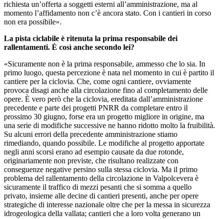
richiesta un’offerta a soggetti esterni all’amministrazione, ma al
momento l’affidamento non c’è ancora stato. Con i cantieri in corso
non era possibile».
La pista ciclabile è ritenuta la prima responsabile dei
rallentamenti. È così anche secondo lei?
«Sicuramente non è la prima responsabile, ammesso che lo sia. In
primo luogo, questa percezione è nata nel momento in cui è partito il
cantiere per la ciclovia. Che, come ogni cantiere, ovviamente
provoca disagi anche alla circolazione fino al completamento delle
opere. È vero però che la ciclovia, ereditata dall’amministrazione
precedente e parte dei progetti PNRR da completare entro il
prossimo 30 giugno, forse era un progetto migliore in origine, ma
una serie di modifiche successive ne hanno ridotto molto la fruibilità.
Su alcuni errori della precedente amministrazione stiamo
rimediando, quando possibile. Le modifiche al progetto apportate
negli anni scorsi erano ad esempio causate da due rotonde,
originariamente non previste, che risultano realizzate con
conseguenze negative persino sulla stessa ciclovia. Ma il primo
problema del rallentamento della circolazione in Valpolcevera è
sicuramente il traffico di mezzi pesanti che si somma a quello
privato, insieme alle decine di cantieri presenti, anche per opere
strategiche di interesse nazionale oltre che per la messa in sicurezza
idrogeologica della vallata; cantieri che a loro volta generano un