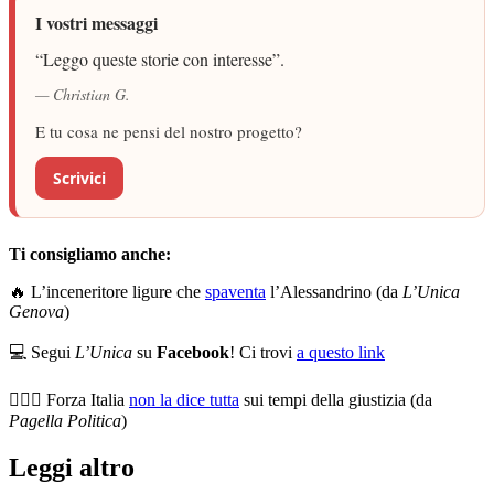
I vostri messaggi
“Leggo queste storie con interesse”.
— Christian G.
E tu cosa ne pensi del nostro progetto?
Scrivici
Ti consigliamo anche:
🔥 L’inceneritore ligure che
spaventa
l’Alessandrino (da
L’Unica
Genova
)
💻 Segui
L’Unica
su
Facebook
! Ci trovi
a questo link
👨🏼‍⚖️ Forza Italia
non la dice tutta
sui tempi della giustizia (da
Pagella Politica
)
Leggi altro