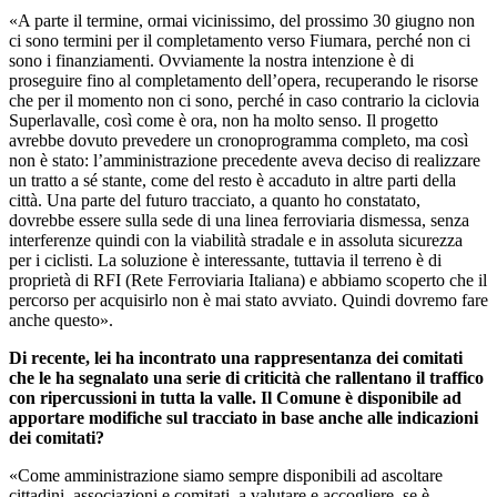
«A parte il termine, ormai vicinissimo, del prossimo 30 giugno non
ci sono termini per il completamento verso Fiumara, perché non ci
sono i finanziamenti. Ovviamente la nostra intenzione è di
proseguire fino al completamento dell’opera, recuperando le risorse
che per il momento non ci sono, perché in caso contrario la ciclovia
Superlavalle, così come è ora, non ha molto senso. Il progetto
avrebbe dovuto prevedere un cronoprogramma completo, ma così
non è stato: l’amministrazione precedente aveva deciso di realizzare
un tratto a sé stante, come del resto è accaduto in altre parti della
città. Una parte del futuro tracciato, a quanto ho constatato,
dovrebbe essere sulla sede di una linea ferroviaria dismessa, senza
interferenze quindi con la viabilità stradale e in assoluta sicurezza
per i ciclisti. La soluzione è interessante, tuttavia il terreno è di
proprietà di RFI (Rete Ferroviaria Italiana) e abbiamo scoperto che il
percorso per acquisirlo non è mai stato avviato. Quindi dovremo fare
anche questo».
Di recente, lei ha incontrato una rappresentanza dei comitati
che le ha segnalato una serie di criticità che rallentano il traffico
con ripercussioni in tutta la valle. Il Comune è disponibile ad
apportare modifiche sul tracciato in base anche alle indicazioni
dei comitati?
«Come amministrazione siamo sempre disponibili ad ascoltare
cittadini, associazioni e comitati, a valutare e accogliere, se è