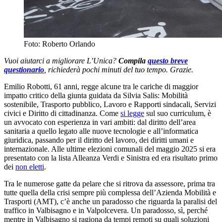
Foto: Roberto Orlando
Vuoi aiutarci a migliorare L’Unica?
Compila
questo breve
questionario
, richiederà pochi minuti del tuo tempo. Grazie.
Emilio Robotti, 61 anni, regge alcune tra le cariche di maggior
impatto critico della giunta guidata da Silvia Salis: Mobilità
sostenibile, Trasporto pubblico, Lavoro e Rapporti sindacali, Servizi
civici e Diritto di cittadinanza. Come
si legge
sul suo curriculum, è
un avvocato con esperienza in vari ambiti: dal diritto dell’area
sanitaria a quello legato alle nuove tecnologie e all’informatica
giuridica, passando per il diritto del lavoro, dei diritti umani e
internazionale. Alle ultime elezioni comunali del maggio 2025 si era
presentato con la lista Alleanza Verdi e Sinistra ed era risultato primo
dei
non eletti
.
Tra le numerose gatte da pelare che si ritrova da assessore, prima tra
tutte quella della crisi sempre più complessa dell’Azienda Mobilità e
Trasporti (AMT), c’è anche un paradosso che riguarda la paralisi del
traffico in Valbisagno e in Valpolcevera. Un paradosso, sì, perché
mentre in Valbisagno si ragiona da tempi remoti su quali soluzioni