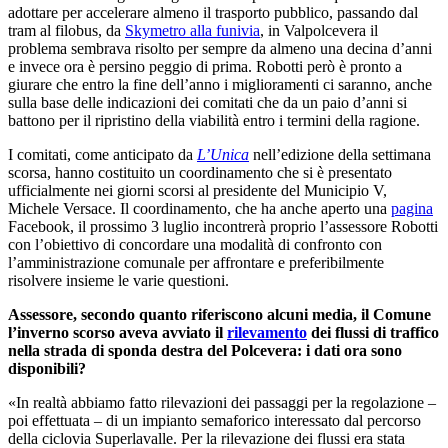
adottare per accelerare almeno il trasporto pubblico, passando dal
tram al filobus, da
Skymetro alla funivia
, in Valpolcevera il
problema sembrava risolto per sempre da almeno una decina d’anni
e invece ora è persino peggio di prima. Robotti però è pronto a
giurare che entro la fine dell’anno i miglioramenti ci saranno, anche
sulla base delle indicazioni dei comitati che da un paio d’anni si
battono per il ripristino della viabilità entro i termini della ragione.
I comitati, come anticipato da
L’Unica
nell’edizione della settimana
scorsa, hanno costituito un coordinamento che si è presentato
ufficialmente nei giorni scorsi al presidente del Municipio V,
Michele Versace. Il coordinamento, che ha anche aperto una
pagina
Facebook, il prossimo 3 luglio incontrerà proprio l’assessore Robotti
con l’obiettivo di concordare una modalità di confronto con
l’amministrazione comunale per affrontare e preferibilmente
risolvere insieme le varie questioni.
Assessore, secondo quanto riferiscono alcuni media, il Comune
l’inverno scorso aveva avviato il
rilevamento
dei flussi di traffico
nella strada di sponda destra del Polcevera: i dati ora sono
disponibili?
«In realtà abbiamo fatto rilevazioni dei passaggi per la regolazione –
poi effettuata – di un impianto semaforico interessato dal percorso
della ciclovia Superlavalle. Per la rilevazione dei flussi era stata