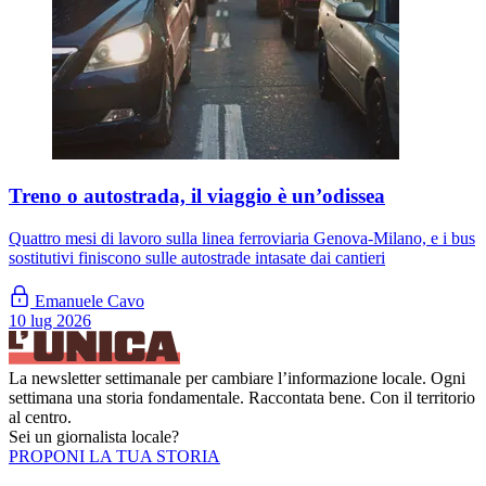
Treno o autostrada, il viaggio è un’odissea
Quattro mesi di lavoro sulla linea ferroviaria Genova-Milano, e i bus
sostitutivi finiscono sulle autostrade intasate dai cantieri
Emanuele Cavo
10 lug 2026
La newsletter settimanale per cambiare l’informazione locale. Ogni
settimana una storia fondamentale. Raccontata bene. Con il territorio
al centro.
Sei un giornalista locale?
PROPONI LA TUA STORIA