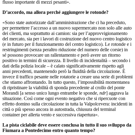
flusso importante di mezzi pesanti».
D’accordo, ma allora perché aggiungere le rotonde?
«Sono state autorizzate dall’amministrazione che ci ha preceduto,
per permettere l’accesso a un nuovo supermercato non solo alle auto
dei clienti, ma soprattutto ai camion: sia per l’approvvigionamento
del mercato, sia per i lavori di costruzione del nuovo centro logistico
(e in futuro per il funzionamento del centro logistico). Le rotonde e i
restringimenti (senza peraltro riduzione del numero delle corsie) in
sé possono provocare un rallentamento e però avere un ritorno
positivo in termini di sicurezza. Il livello di incidentalità – secondo i
dati della polizia locale – è calato significativamente rispetto agli
anni precedenti, mantenendo però la fluidità della circolazione. È
invece il traffico pesante nelle rotatorie a creare una serie di problemi
che stiamo affrontando. In tutto questo, l’impossibilità momentanea
di ripristinare la viabilità di sponda precedente al crollo del ponte
Morandi [a senso unico lungo entrambe le sponde,
ndr
] aggrava la
situazione. Così come ogni evento negativo che si ripercuote con
effetto domino sulla circolazione in tutta la Valpolcevera: incidenti in
città o più spesso ancora in autostrada, chiusura del terminal
container per allerta vento e successiva riapertura».
La pista ciclabile deve essere conclusa in tutto il suo sviluppo da
Fiumara a Pontedecimo entro quanto tempo?