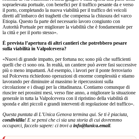
sopraelevata portuale, con benefici per il traffico pesante da e verso
il porto, completando la nuova viabilità per il traffico dei veicoli
diretti all’imbarco dei traghetti che compensa la chiusura del varco
Etiopia. Questo fa parte del necessario lavoro congiunto con
Autorità Portuale per migliorare la viabilità che è fondamentale per
la città e per il porto stesso».
È prevista l’apertura di altri cantieri che potrebbero pesare
sulla viabilità in Valpolcevera?
«Nuovi di grande impatto, per fortuna no; sono più che sufficienti
quelli che ci sono ora. In realtà, un cantiere può avere fasi successive
più o meno impattanti. Ad esempio, i lavori per il ponte ferroviario
sul Polcevera richiedono operazioni di enorme complessità e stiamo
lavorando per diminuire al massimo le ripercussioni sulla
circolazione e i disagi per la cittadinanza. Contiamo comunque di
riuscire nei prossimi mesi, verso fine anno, a migliorare la situazione
generale in tutta la Valpolcevera con il ripristino della viabilità di
sponda e altri piccoli e grandi interventi di regolazione del traffico».
Questa puntata di L’Unica Genova termina qui. Se ti è piaciuta,
condividila
! E se pensi che ci sia una storia di cui dovremmo
occuparci, faccelo sapere: ci trovi a
info@lunica.email
.