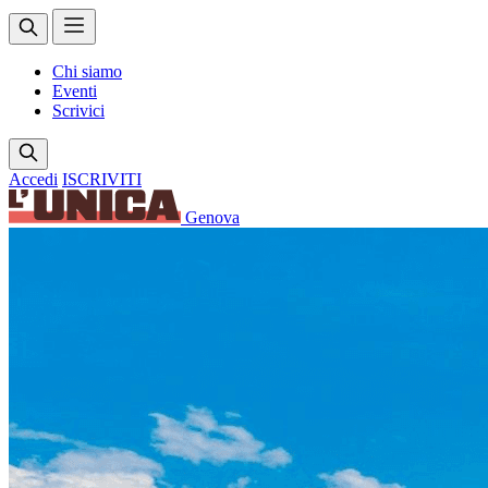
Chi siamo
Eventi
Scrivici
Accedi
ISCRIVITI
Genova