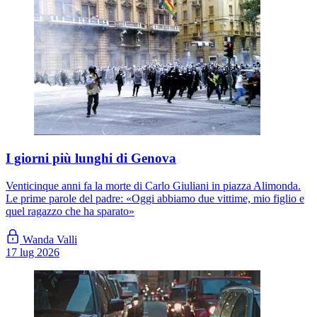
I giorni più lunghi di Genova
Venticinque anni fa la morte di Carlo Giuliani in piazza Alimonda.
Le prime parole del padre: «Oggi abbiamo due vittime, mio figlio e
quel ragazzo che ha sparato»
Wanda Valli
17 lug 2026