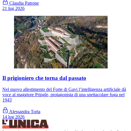
Claudia Patrone
21 lug 2026
Il prigioniero che torna dal passato
Nel nuovo allestimento del Forte di Gavi l’intelligenza artificiale dà
voce al maggiore Pringle, protagonista di una spettacolare fuga nel
1943
Alessandra Torta
14 lug 2026