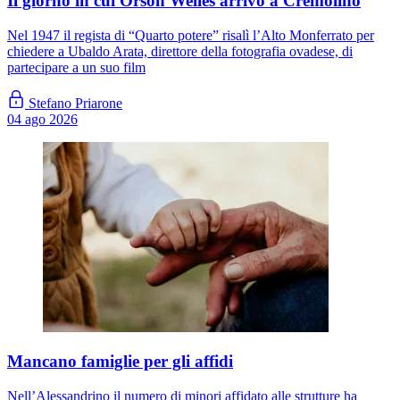
Il giorno in cui Orson Welles arrivò a Cremolino
Nel 1947 il regista di “Quarto potere” risalì l’Alto Monferrato per
chiedere a Ubaldo Arata, direttore della fotografia ovadese, di
partecipare a un suo film
Stefano Priarone
04 ago 2026
Mancano famiglie per gli affidi
Nell’Alessandrino il numero di minori affidato alle strutture ha