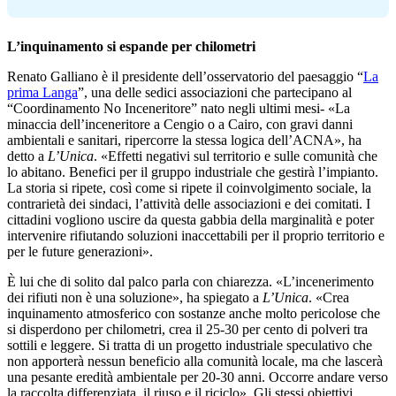
L’inquinamento si espande per chilometri
Renato Galliano è il presidente dell’osservatorio del paesaggio “
La
prima Langa
”, una delle sedici associazioni che partecipano al
“Coordinamento No Inceneritore” nato negli ultimi mesi- «La
minaccia dell’inceneritore a Cengio o a Cairo, con gravi danni
ambientali e sanitari, ripercorre la stessa logica dell’ACNA», ha
detto a
L’Unica
. «Effetti negativi sul territorio e sulle comunità che
lo abitano. Benefici per il gruppo industriale che gestirà l’impianto.
La storia si ripete, così come si ripete il coinvolgimento sociale, la
contrarietà dei sindaci, l’attività delle associazioni e dei comitati. I
cittadini vogliono uscire da questa gabbia della marginalità e poter
intervenire rifiutando soluzioni inaccettabili per il proprio territorio e
per le future generazioni».
È lui che di solito dal palco parla con chiarezza. «L’incenerimento
dei rifiuti non è una soluzione», ha spiegato a
L’Unica
. «Crea
inquinamento atmosferico con sostanze anche molto pericolose che
si disperdono per chilometri, crea il 25-30 per cento di polveri tra
sottili e leggere. Si tratta di un progetto industriale speculativo che
non apporterà nessun beneficio alla comunità locale, ma che lascerà
una pesante eredità ambientale per 20-30 anni. Occorre andare verso
la raccolta differenziata, il riuso e il riciclo». Gli stessi obiettivi,