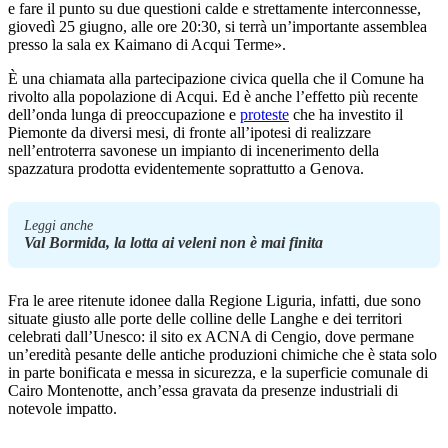
e fare il punto su due questioni calde e strettamente interconnesse,
giovedì 25 giugno, alle ore 20:30, si terrà un’importante assemblea
presso la sala ex Kaimano di Acqui Terme».
È una chiamata alla partecipazione civica quella che il Comune ha
rivolto alla popolazione di Acqui. Ed è anche l’effetto più recente
dell’onda lunga di preoccupazione e
proteste
che ha investito il
Piemonte da diversi mesi, di fronte all’ipotesi di realizzare
nell’entroterra savonese un impianto di incenerimento della
spazzatura prodotta evidentemente soprattutto a Genova.
Leggi anche
Val Bormida, la lotta ai veleni non è mai finita
Fra le aree ritenute idonee dalla Regione Liguria, infatti, due sono
situate giusto alle porte delle colline delle Langhe e dei territori
celebrati dall’Unesco: il sito ex ACNA di Cengio, dove permane
un’eredità pesante delle antiche produzioni chimiche che è stata solo
in parte bonificata e messa in sicurezza, e la superficie comunale di
Cairo Montenotte, anch’essa gravata da presenze industriali di
notevole impatto.