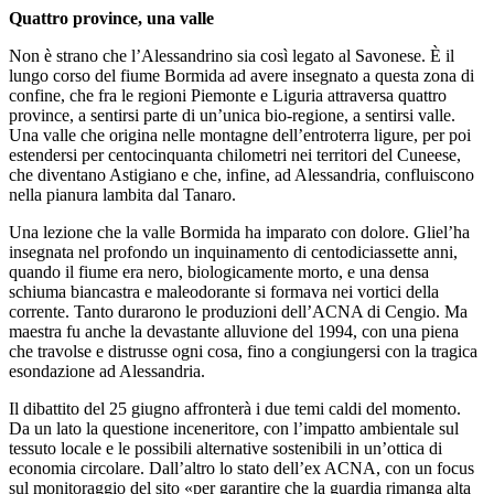
Quattro province, una valle
Non è strano che l’Alessandrino sia così legato al Savonese. È il
lungo corso del fiume Bormida ad avere insegnato a questa zona di
confine, che fra le regioni Piemonte e Liguria attraversa quattro
province, a sentirsi parte di un’unica bio-regione, a sentirsi valle.
Una valle che origina nelle montagne dell’entroterra ligure, per poi
estendersi per centocinquanta chilometri nei territori del Cuneese,
che diventano Astigiano e che, infine, ad Alessandria, confluiscono
nella pianura lambita dal Tanaro.
Una lezione che la valle Bormida ha imparato con dolore. Gliel’ha
insegnata nel profondo un inquinamento di centodiciassette anni,
quando il fiume era nero, biologicamente morto, e una densa
schiuma biancastra e maleodorante si formava nei vortici della
corrente. Tanto durarono le produzioni dell’ACNA di Cengio. Ma
maestra fu anche la devastante alluvione del 1994, con una piena
che travolse e distrusse ogni cosa, fino a congiungersi con la tragica
esondazione ad Alessandria.
Il dibattito del 25 giugno affronterà i due temi caldi del momento.
Da un lato la questione inceneritore, con l’impatto ambientale sul
tessuto locale e le possibili alternative sostenibili in un’ottica di
economia circolare. Dall’altro lo stato dell’ex ACNA, con un focus
sul monitoraggio del sito «per garantire che la guardia rimanga alta