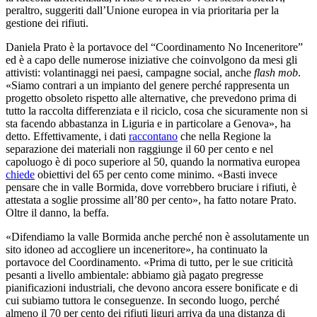
peraltro, suggeriti dall’Unione europea in via prioritaria per la
gestione dei rifiuti.
Daniela Prato è la portavoce del “Coordinamento No Inceneritore”
ed è a capo delle numerose iniziative che coinvolgono da mesi gli
attivisti: volantinaggi nei paesi, campagne social, anche
flash mob
.
«Siamo contrari a un impianto del genere perché rappresenta un
progetto obsoleto rispetto alle alternative, che prevedono prima di
tutto la raccolta differenziata e il riciclo, cosa che sicuramente non si
sta facendo abbastanza in Liguria e in particolare a Genova», ha
detto. Effettivamente, i dati
raccontano
che nella Regione la
separazione dei materiali non raggiunge il 60 per cento e nel
capoluogo è di poco superiore al 50, quando la normativa europea
chiede
obiettivi del 65 per cento come minimo. «Basti invece
pensare che in valle Bormida, dove vorrebbero bruciare i rifiuti, è
attestata a soglie prossime all’80 per cento», ha fatto notare Prato.
Oltre il danno, la beffa.
«Difendiamo la valle Bormida anche perché non è assolutamente un
sito idoneo ad accogliere un inceneritore», ha continuato la
portavoce del Coordinamento. «Prima di tutto, per le sue criticità
pesanti a livello ambientale: abbiamo già pagato pregresse
pianificazioni industriali, che devono ancora essere bonificate e di
cui subiamo tuttora le conseguenze. In secondo luogo, perché
almeno il 70 per cento dei rifiuti liguri arriva da una distanza di