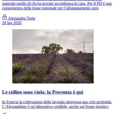
superato quello di chi ha trovato accoglienza in casa. Per il PD è una
conseguenza della legge regionale per l’allontanamento zero
Alessandra Torta
28 lug 2026
Le colline sono viola: la Provenza è qui
In Francia la coltivazione della lavanda attraversa una crisi profonda.
L’Alessandrino è un’alternativa credibile, anche sul fronte turistico