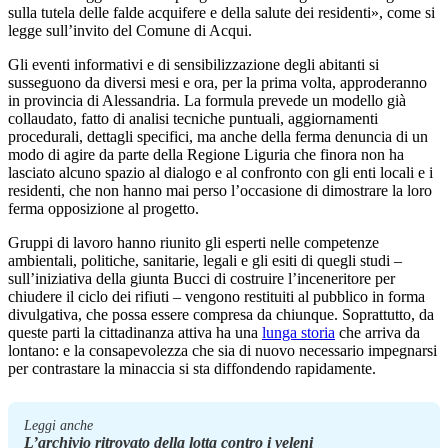
sulla tutela delle falde acquifere e della salute dei residenti», come si
legge sull’invito del Comune di Acqui.
Gli eventi informativi e di sensibilizzazione degli abitanti si
susseguono da diversi mesi e ora, per la prima volta, approderanno
in provincia di Alessandria. La formula prevede un modello già
collaudato, fatto di analisi tecniche puntuali, aggiornamenti
procedurali, dettagli specifici, ma anche della ferma denuncia di un
modo di agire da parte della Regione Liguria che finora non ha
lasciato alcuno spazio al dialogo e al confronto con gli enti locali e i
residenti, che non hanno mai perso l’occasione di dimostrare la loro
ferma opposizione al progetto.
Gruppi di lavoro hanno riunito gli esperti nelle competenze
ambientali, politiche, sanitarie, legali e gli esiti di quegli studi –
sull’iniziativa della giunta Bucci di costruire l’inceneritore per
chiudere il ciclo dei rifiuti – vengono restituiti al pubblico in forma
divulgativa, che possa essere compresa da chiunque. Soprattutto, da
queste parti la cittadinanza attiva ha una
lunga storia
che arriva da
lontano: e la consapevolezza che sia di nuovo necessario impegnarsi
per contrastare la minaccia si sta diffondendo rapidamente.
Leggi anche
L’archivio ritrovato della lotta contro i veleni