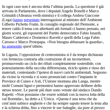
In ogni caso non è ancora detta l’ultima parola. La questione è già
arrivata in Parlamento, dove i deputati Angelo Bonelli e Marco
Grimaldi (Alleanza verdi-sinistra) e il collega Andrea Giaccone
(Lega)
hanno
presentato
interrogazioni al ministro dell’Ambiente
Gilberto Pichetto Fratin. In consiglio regionale del Piemonte, a
tenere caldo il tema con altrettanti atti formali ci hanno pensato, nei
giorni scorsi, gli esponenti del Partito democratico Fabio Isnardi,
Mauro Calderoni e Domenico Ravetti e quelli della Lega Fabio
Carosso e Marco Protopapa. «Non bisogna abbassare la guardia»,
ha ammonito
quest’ultimo.
In Liguria, l’opposizione di centrosinistra si è da tempo dichiarata
con fermezza contraria alla costruzione di un inceneritore,
promuovendo un ciclo dei rifiuti completamente sostenibile, con
potenziamento della raccolta differenziata, riciclo spinto e riuso dei
materiali, contestando l’ipotesi di nuovi carichi ambientali. Seguono
da vicino la vicenda e si sono pronunciati contro l’impianto le
Province di Cuneo e Asti, l’Unione montana alta Langa, mentre
molti Comuni liguri e piemontesi hanno approvato delibere dello
stesso tenore. Le parole più dure sono venute dal sindaco Danilo
Rapetti: «Non possiamo che essere solidali con la nuova lotta della
val Bormida», ha detto a
L’Unica.
«Questa
è una terra che da
cent’anni subisce angherie e che ha sempre saputo tenere la testa alta
e la schiena dritta, fino a vincere le sue battaglie, sia pure al prezzo