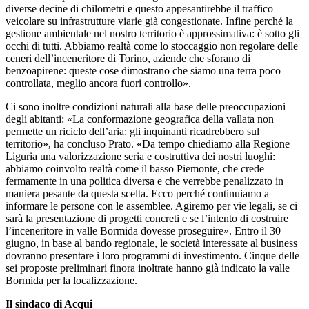
diverse decine di chilometri e questo appesantirebbe il traffico
veicolare su infrastrutture viarie già congestionate. Infine perché la
gestione ambientale nel nostro territorio è approssimativa: è sotto gli
occhi di tutti. Abbiamo realtà come lo stoccaggio non regolare delle
ceneri dell’inceneritore di Torino, aziende che sforano di
benzoapirene: queste cose dimostrano che siamo una terra poco
controllata, meglio ancora fuori controllo».
Ci sono inoltre condizioni naturali alla base delle preoccupazioni
degli abitanti: «La conformazione geografica della vallata non
permette un riciclo dell’aria: gli inquinanti ricadrebbero sul
territorio», ha concluso Prato. «Da tempo chiediamo alla Regione
Liguria una valorizzazione seria e costruttiva dei nostri luoghi:
abbiamo coinvolto realtà come il basso Piemonte, che crede
fermamente in una politica diversa e che verrebbe penalizzato in
maniera pesante da questa scelta. Ecco perché continuiamo a
informare le persone con le assemblee. Agiremo per vie legali, se ci
sarà la presentazione di progetti concreti e se l’intento di costruire
l’inceneritore in valle Bormida dovesse proseguire». Entro il 30
giugno, in base al bando regionale, le società interessate al business
dovranno presentare i loro programmi di investimento. Cinque delle
sei proposte preliminari finora inoltrate hanno già indicato la valle
Bormida per la localizzazione.
Il sindaco di Acqui